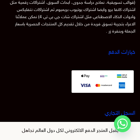
(قوالب تسويقية، نماذج دراسة جدوى، ابحاث السوق، اشتراكات رقمية مثل
اشتراك كانفا برو وايضا اشتراك يوتيوب بريميوم ثم اشتراكات نتفليكس
وادوات الذكاء الاصطناعي مثل اشتراك شات جي بي تي 4) نمكن عملائنا
الاعزاء بتجربة تسوق فريدة من خلال تقديم كل المنتجات الحصرية باسعار
الجملة وبنقرة زر .
خيارات الدفع
السجل التجاري
متجر techtaswik store موثوق في منصة الاعمال.سجل تجاري:
يقبل المتجر الدفع الالكتروني لكل دول العالم
تجاهل
4030308624