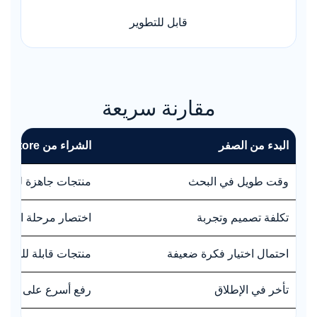
قابل للتطوير
مقارنة سريعة
البدء من الصفر
الشراء من techtaswik.store
وقت طويل في البحث
منتجات جاهزة للانط
تكلفة تصميم وتجربة
اختصار مرحلة الإنتاج
احتمال اختيار فكرة ضعيفة
منتجات قابلة للتطوي
تأخر في الإطلاق
رفع أسرع على Gumroad