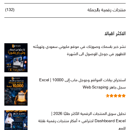
منتجات رقمية بالجملة
(132)
الاكثر اقبالا
نشر خبر باسمك وصورتك في موقع مليوني سعودي وتهيئته
للظهور في جوجل للوصول الى الشهرة
السعر
السعر
ر.س
599,00
ر.س
199,00
الأصلي
الحالي
هو:
هو:
استخراج بيانات المواقع وجوجل ماب إلى Excel | 10000
ر.س 599,00.
ر.س 199,00.
سجل جاهز Web Scraping
تم التقييم
السعر
السعر
ر.س
599,00
ر.س
99,00
من 5
4.71
الأصلي
الحالي
تحليل سوق المنتجات الرقمية الأكثر طلبًا 2026 |
هو:
هو:
Dashboard Excel احترافي + أفكار منتجات رقمية قابلة
ر.س 599,00.
ر.س 99,00.
للبيع