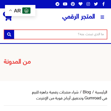
AR
0
المتجر الرقمي
ن
ا
بحث
ص
س
ا
م
ل
ا
ب
ل
من المدونة
ح
ت
ث
ص
ن
ي
ف
الرئيسية
/
Blog
/
شراء منتجات رقمية جاهزة للبيع
في Gumroad وتحقيق أرباح قوية من الإنترنت