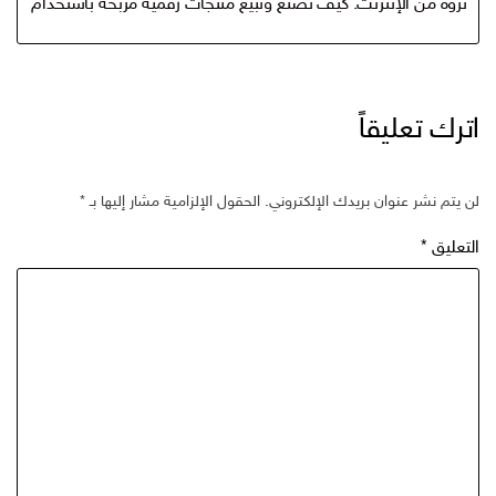
ثروة من الإنترنت: كيف تصنع وتبيع منتجات رقمية مربحة باستخدام ChatGPT وCanva لتحقيق ارباح خيالية؟
اترك تعليقاً
لن يتم نشر عنوان بريدك الإلكتروني.
الحقول الإلزامية مشار إليها بـ
*
التعليق
*