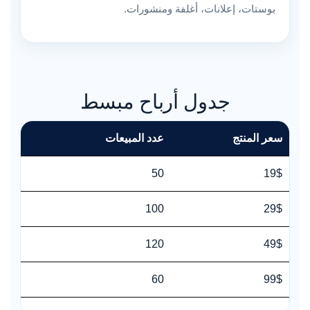
بوستات، إعلانات، أغلفة ومنشورات.
جدول أرباح مبسط
سعر المنتج
عدد المبيعات
الإ
0$
50
19$
00$
100
29$
80$
120
49$
40$
60
99$