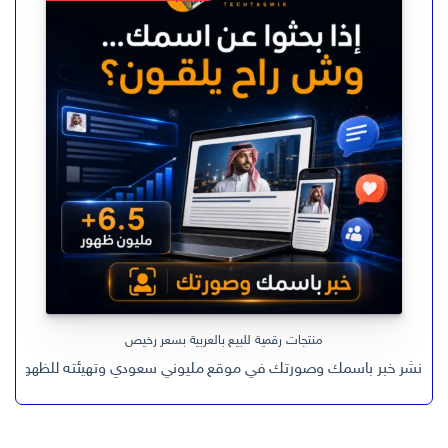
الأصلي
الحالي
هو:
هو:
ر.س 599,00.
ر.س 199,00.
منتجات رقمية للبيع بالعربية بسعر رخيص
نشر خبر باسمك وصورتك في موقع مليوني سعودي وتهيئته للظهور في