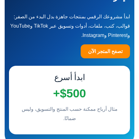
ابدأ مشروعك الرقمي بمنتجات جاهزة بدل البدء من الصفر:
قوالب، كتب، ملفات، أدوات وتسويق عبر TikTok وYouTube
وPinterest وInstagram.
تصفح المتجر الآن
ابدأ أسرع
$500+
مثال أرباح ممكنة حسب المنتج والتسويق، وليس
ضمانًا.