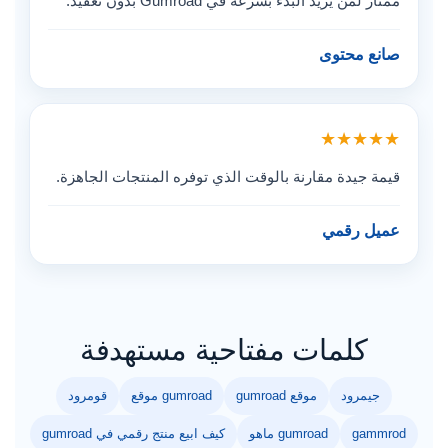
ممتاز لمن يريد البدء بسرعة في Gumroad بدون تعقيد.
صانع محتوى
★★★★★
قيمة جيدة مقارنة بالوقت الذي توفره المنتجات الجاهزة.
عميل رقمي
كلمات مفتاحية مستهدفة
جيمرود
موقع gumroad
gumroad موقع
قومرود
gammrod
gumroad ماهو
كيف ابيع منتج رقمي في gumroad