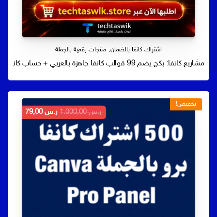
اشتراك كانفا بالضمان
,
منتجات رقمية بالجملة
مشاريع كانفا: بكج يضم 99 قوالب كانفا جاهزة بالعربي + حساب كانفا برو مدى الحياة
تخفيض!
السعر
السعر
ر.س
1.000,00
ر.س
79,00
الأصلي
الحالي
هو:
هو:
ر.س 1.000,00.
ر.س 79,00.