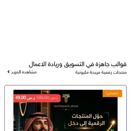
قوالب جاهزة في التسويق وريادة الاعمال
مشاهدة المزيد
منتجات رقمية مربحة مليونية
تخفيض!
السعر
السعر
ر.س
199,00
ر.س
49,00
الأصلي
الحالي
هو:
هو:
ر.س 199,00.
ر.س 49,00.