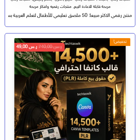
مربحة قابلة للاعادة البيع
,
منتجات رقميه وافكار مربحة
منتج رقمي الاكثر مبيعا: 50 ملصق تعليمي للأطفال لتعلم العربية بسهولة قابل للتعديل PSD PDF SVG
تخفيض!
السعر
السعر
ر.س
740,00
ر.س
49,00
الأصلي
الحالي
هو:
هو:
ر.س 740,00.
ر.س 49,00.