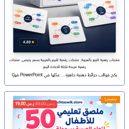
منتجات رقمية للبيع بالعربية
,
منتجات رقمية للبيع بالعربية بسعر رخيص
,
منتجات
رقمية مربحة قابلة للاعادة البيع
بكج قوالب خرائط ذهنية جاهزة… عدّلها في PowerPoint فورًا
تخفيض!
السعر
السعر
ر.س
69,00
ر.س
19,00
الأصلي
الحالي
هو:
هو:
ر.س 69,00.
ر.س 19,00.