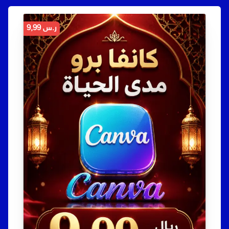
ر.س
9,99