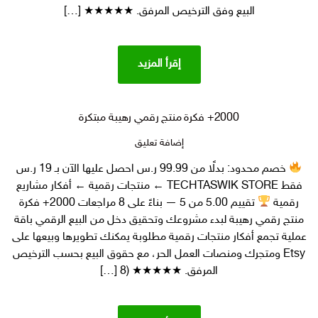
رقمي
البيع وفق الترخيص المرفق. ★★★★★ […]
إقرأ المزيد
2000+ فكرة منتج رقمي رهيبة مبتكرة
على
إضافة تعليق
2000+
خصم محدود: بدلًا من 99.99 ر.س احصل عليها الآن بـ 19 ر.س
فكرة
فقط TECHTASWIK STORE ← منتجات رقمية ← أفكار مشاريع
منتج
رقمي
رقمية
تقييم 5.00 من 5 — بناءً على 8 مراجعات 2000+ فكرة
رهيبة
منتج رقمي رهيبة لبدء مشروعك وتحقيق دخل من البيع الرقمي باقة
مبتكرة
عملية تجمع أفكار منتجات رقمية مطلوبة يمكنك تطويرها وبيعها على
Etsy ومتجرك ومنصات العمل الحر، مع حقوق البيع بحسب الترخيص
المرفق. ★★★★★ (8 […]