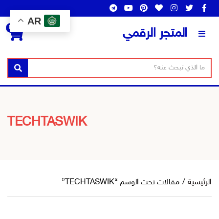
AR
0
المتجر الرقمي
ن
ا
بحث
ص
س
ا
م
ل
ا
ب
ل
TECHTASWIK
ح
ت
ث
ص
ن
ي
ف
الرئيسية
/
مقالات تحت الوسم “TECHTASWIK”