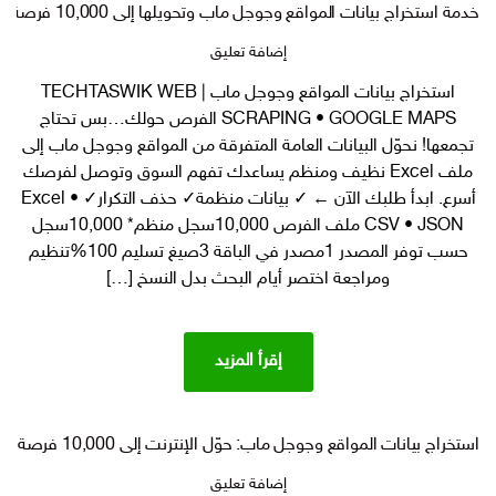
خدمة استخراج بيانات المواقع وجوجل ماب وتحويلها إلى 10,000 فرصة داخل ملف واحد
على
إضافة تعليق
خدمة
استخراج بيانات المواقع وجوجل ماب | TECHTASWIK WEB
استخراج
SCRAPING • GOOGLE MAPS الفرص حولك…بس تحتاج
بيانات
المواقع
تجمعها! نحوّل البيانات العامة المتفرقة من المواقع وجوجل ماب إلى
وجوجل
ملف Excel نظيف ومنظم يساعدك تفهم السوق وتوصل لفرصك
ماب
أسرع. ابدأ طلبك الآن ← ✓ بيانات منظمة✓ حذف التكرار✓ Excel •
وتحويلها
CSV • JSON ملف الفرص 10,000سجل منظم* 10,000سجل
إلى
حسب توفر المصدر 1مصدر في الباقة 3صيغ تسليم 100%تنظيم
10,000
ومراجعة اختصر أيام البحث بدل النسخ […]
فرصة
داخل
ملف
واحد
إقرأ المزيد
استخراج بيانات المواقع وجوجل ماب: حوّل الإنترنت إلى 10,000 فرصة داخل ملف واحد Web Scraping
على
إضافة تعليق