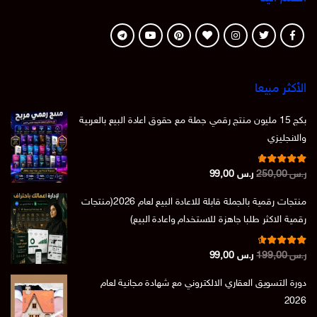
الأكثر مبيعا
بكج 15 مليون منتج رقمي جملة مع حقوق اعادة البيع بالعربية
والانجليزي
تم التقييم
السعر
السعر
ر.س
250,00
ر.س
99,00
من 5
4.86
الأصلي
الحالي
منتجات رقمية بالجملة قابلة للاعادة البيع لعام 2026(منتجات
هو:
هو:
رقمية الاكثر طلبا جاهزة للاستخدام واعادة البيع)
ر.س 250,00.
ر.س 99,00.
تم التقييم
السعر
السعر
ر.س
199,00
ر.س
99,00
من 5
4.73
الأصلي
الحالي
دورة التسويق العقاري الالكتروني مع شهادة مجانية لعام
هو:
هو:
2026
ر.س 199,00.
ر.س 99,00.