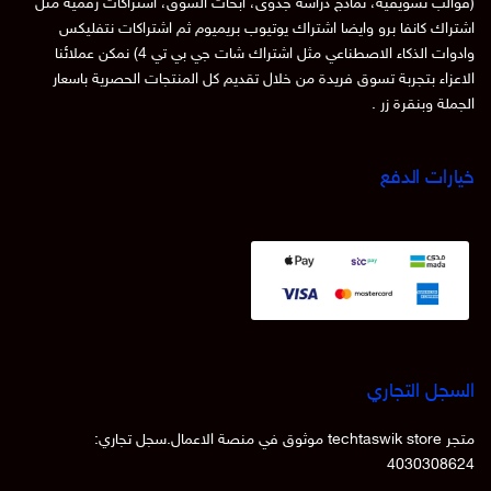
(قوالب تسويقية، نماذج دراسة جدوى، ابحاث السوق، اشتراكات رقمية مثل
اشتراك كانفا برو وايضا اشتراك يوتيوب بريميوم ثم اشتراكات نتفليكس
وادوات الذكاء الاصطناعي مثل اشتراك شات جي بي تي 4) نمكن عملائنا
الاعزاء بتجربة تسوق فريدة من خلال تقديم كل المنتجات الحصرية باسعار
الجملة وبنقرة زر .
خيارات الدفع
السجل التجاري
متجر techtaswik store موثوق في منصة الاعمال.سجل تجاري:
4030308624