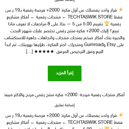
2000+
قرار واحد يفصلك عن أول فكرة: 2000+ فرصة رقمية بـ19 ر.س
فرصة
فقط TECHTASWIK STORE ← منتجات رقمية ← أفكار مشاريع
رقمية
أفكار
رقمية
تقييم 5.00 من 5 — بناءً على 8 مراجعات لا تعرف ماذا
منتجات
تبيع؟ إليك 2000+ فكرة منتج رقمي تختصر عليك شهور البحث
رقمية
والحيرة بنك أفكار ضخم يمنحك منتجات واتجاهات جاهزة للاستكشاف
مميزة
على Etsy وGumroad ومتجرك. اختر الفكرة، طوّرها بهويتك، ثم ابدأ
ستحقق
البيع وفق الترخيص المرفق. ★★★★★ […]
لك
دخلًا
سلبيًا
إقرأ المزيد
أفكار منتجات رقمية مربحة 2000+ فكرة منتج رقمي مربح والاكثر مبيعا
على
إضافة تعليق
أفكار
قرار واحد يفصلك عن أول فكرة: 2000+ فرصة رقمية بـ19 ر.س
منتجات
فقط TECHTASWIK STORE ← منتجات رقمية ← أفكار مشاريع
رقمية