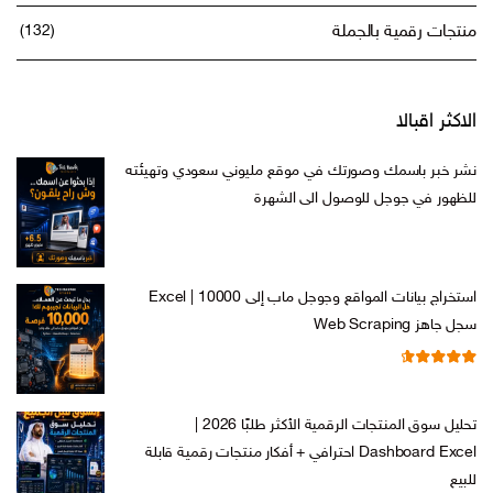
منتجات رقمية بالجملة
(132)
الاكثر اقبالا
نشر خبر باسمك وصورتك في موقع مليوني سعودي وتهيئته
للظهور في جوجل للوصول الى الشهرة
السعر
السعر
ر.س
599,00
ر.س
199,00
الأصلي
الحالي
هو:
هو:
استخراج بيانات المواقع وجوجل ماب إلى Excel | 10000
ر.س 599,00.
ر.س 199,00.
سجل جاهز Web Scraping
تم التقييم
السعر
السعر
ر.س
599,00
ر.س
99,00
من 5
4.71
الأصلي
الحالي
تحليل سوق المنتجات الرقمية الأكثر طلبًا 2026 |
هو:
هو:
Dashboard Excel احترافي + أفكار منتجات رقمية قابلة
ر.س 599,00.
ر.س 99,00.
للبيع