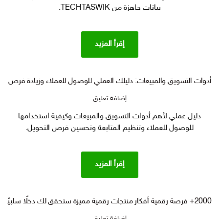
توصل
بيانات جاهزة من TECHTASWIK.
للجهة
الصح
بدون
إقرأ المزيد
بحث
عشوائي؟
أدوات التسويق والمبيعات: دليلك العملي للوصول للعملاء وزيادة فرص البي
على
إضافة تعليق
أدوات
دليل عملي لأهم أدوات التسويق والمبيعات وكيفية استخدامها
التسويق
للوصول للعملاء وتنظيم المتابعة وتحسين فرص التحويل.
والمبيعات:
دليلك
العملي
للوصول
إقرأ المزيد
للعملاء
وزيادة
فرص
البيع
2000+ فرصة رقمية أفكار منتجات رقمية مميزة ستحقق لك دخلًا سلبيًا
على
إضافة تعليق