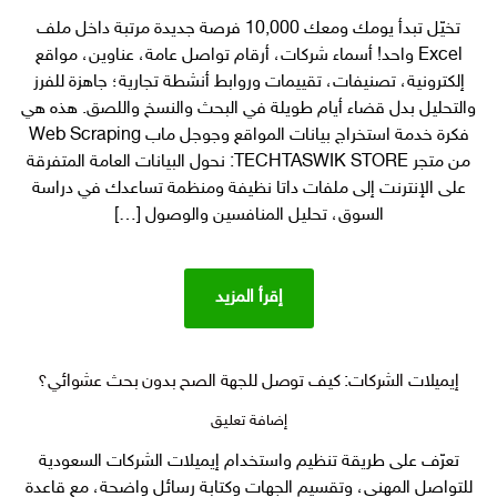
استخراج
تخيّل تبدأ يومك ومعك 10,000 فرصة جديدة مرتبة داخل ملف
بيانات
Excel واحد! أسماء شركات، أرقام تواصل عامة، عناوين، مواقع
المواقع
وجوجل
إلكترونية، تصنيفات، تقييمات وروابط أنشطة تجارية؛ جاهزة للفرز
ماب:
والتحليل بدل قضاء أيام طويلة في البحث والنسخ واللصق. هذه هي
حوّل
فكرة خدمة استخراج بيانات المواقع وجوجل ماب Web Scraping
الإنترنت
من متجر TECHTASWIK STORE: نحول البيانات العامة المتفرقة
إلى
على الإنترنت إلى ملفات داتا نظيفة ومنظمة تساعدك في دراسة
10,000
السوق، تحليل المنافسين والوصول […]
فرصة
داخل
ملف
واحد
إقرأ المزيد
Web
Scraping
إيميلات الشركات: كيف توصل للجهة الصح بدون بحث عشوائي؟
على
إضافة تعليق
إيميلات
تعرّف على طريقة تنظيم واستخدام إيميلات الشركات السعودية
الشركات:
للتواصل المهني، وتقسيم الجهات وكتابة رسائل واضحة، مع قاعدة
كيف