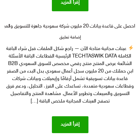
إقرأ المزيد
احصل على قاعدة بيانات 20 مليون شركة سعودية جاهزة للتسويق والمبيعات
على
إضافة تعليق
احصل
عينات مجانية متاحة الآن — راجع شكل الملفات قبل شراء الباقة
على
الكاملة TECHTASWIK DATA الرئيسية القطاعات الباقة الأسئلة
قاعدة
بيانات
الشائعة عرض المنتج منتج رقمي مخصص للسوق السعودي B2B
20
ابنِ حملتك من 20 مليون سجل أعمال سعودي بدل البدء من الصفر
مليون
قاعدة بيانات تسويقية تشمل أرقامًا وإيميلات وبيانات شركات
شركة
وقطاعات سعودية متعددة، تساعدك على الفرز، التحليل، ودعم فرق
سعودية
التسويق والمبيعات وتطوير الأعمال. مشاهدة المنتج والتفاصيل
جاهزة
تصفح العينات المجانية ملخص الباقة […]
للتسويق
والمبيعات
إقرأ المزيد