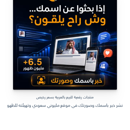
الأصلي
الحالي
هو:
هو:
ر.س 599,00.
ر.س 199,00.
منتجات رقمية للبيع بالعربية بسعر رخيص
نشر خبر باسمك وصورتك في موقع مليوني سعودي وتهيئته للظهور في