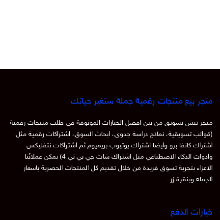
متجر بيع منتجات رقمية جملة ستغير حياتك
متجر تيش تسويق من بين افضل الخيارات الموثوقة في طلب منتجات رقمية
(قوالب تسويقية، نماذج دراسة جدوى، ابحاث السوق، اشتراكات رقمية مثل
اشتراك كانفا برو وايضا اشتراك يوتيوب بريميوم ثم اشتراكات نتفليكس
وادوات الذكاء الاصطناعي مثل اشتراك شات جي بي تي 4) نمكن عملائنا
الاعزاء بتجربة تسوق فريدة من خلال تقديم كل المنتجات الحصرية باسعار
الجملة وبنقرة زر .
خيارات الدفع