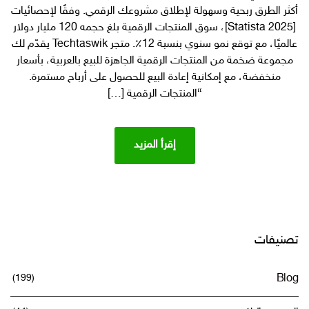
قابلة
أكثر الطرق ربحية وسهولة لإطلاق مشروعك الرقمي. وفقًا لإحصائيات
لإعادة
[Statista 2025]، سوق المنتجات الرقمية بلغ حجمه 120 مليار دولار
البيع
عالميًا، مع توقع نمو سنوي بنسبة 12٪. متجر Techtaswik يقدّم لك
من
مجموعة ضخمة من المنتجات الرقمية الجاهزة للبيع بالعربية، بأسعار
المتجر
منخفضة، مع إمكانية إعادة البيع للحصول على أرباح مستمرة.
الرقمي
“المنتجات الرقمية […]
Techtaswik
يمكن
بيعها
في
إقرأ المزيد
gumroad
و
etsy
وسلة
تصنيفات
(199)
Blog