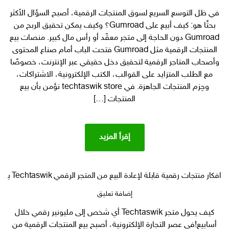
كيف
في ظل التوسع السريع لسوق المنتجات الرقمية، أصبح السؤال الأكثر
أبيع
بحثًا هو: كيف أبيع على Gumroad؟ وكيف يمكن تحقيق الربح من
على
Gumroad
Gumroad دون الحاجة إلى متجر معقّد أو رأس مال كبير. منصات بيع
جيمرود
المنتجات الرقمية مثل Gumroad فتحت الباب أمام صناع المحتوى
اقوى
وأصحاب المتاجر الرقمية لتحقيق دخل حقيقي عبر الإنترنت، خصوصًا
طرق
مع الطلب المتزايد على القوالب، الكتب الإلكترونية، الاشتراكات،
ربح
وحِزم المنتجات الجاهزة. في techtaswik store نؤمن بأن بيع
المال
المنتجات […]
عبر
بيع
المنتجات
الرقمية؟
إقرأ المزيد
افكار منتجات رقمية قابلة لإعادة البيع من المتجر الرقمي Techtaswik يمكن بيعها في gumroad و etsy وسلة
على
إضافة تعليق
افكار
كيف يحول متجر Techtaswik أي شخص إلى مليونير رقمي خلال
منتجات
أسابيع!في عصر التجارة الإلكترونية، أصبح بيع المنتجات الرقمية من
رقمية