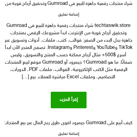
شراء منتجات رقمية جاهزة للبيع في Gumroad وتحقيق أرباح قوية من الإنترنت
على
إضافة تعليق
شراء
techtaswik.store شراء منتجات رقمية جاهزة للبيع في Gumroad
منتجات
وتحقيق أرباح قوية من الإنترنت ابدأ مشروعك الرقمي بمنتجات
رقمية
جاهزة
جاهزة بدل البدء من الصفر: قوالب، كتب، ملفات، أدوات وتسويق عبر
للبيع
TikTok وYouTube وPinterest وInstagram. تصفح المتجر الآن ابدأ
في Gumroad وتحقيق
أسرع $500+ مثال أرباح ممكنة حسب المنتج والتسويق، وليس
أرباح
ضمانًا. ما هو Gumroad؟ جيمرود أو Gumroad موقع لبيع المنتجات
قوية
الرقمية مثل الكتب الإلكترونية، القوالب، ملفات PDF، الدورات،
من
التصاميم، وملفات Excel مباشرة للعملاء. بيع […]
الإنترنت
إقرأ المزيد
كيف أبيع على Gumroad جيمرود اقوى طرق ربح المال عبر بيع المنتجات الرقمية؟
على
إضافة تعليق