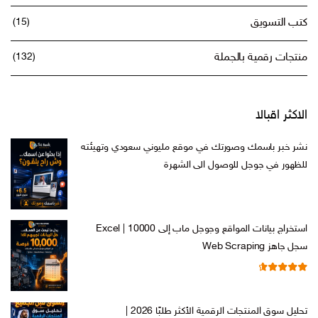
ب التسويق
(15)
تجات رقمية بالجملة
(132)
اكثر اقبالا
ر خبر باسمك وصورتك في موقع مليوني سعودي وتهيئته
ظهور في جوجل للوصول الى الشهرة
السعر
السعر
س
599,00
ر.س
199,00
الأصلي
الحالي
هو:
هو:
استخراج بيانات المواقع وجوجل ماب إلى Excel | 10000
ر.س 599,00.
ر.س 199,00.
 جاهز Web Scraping
تم التقييم
السعر
السعر
س
599,00
ر.س
99,00
من 5
4.71
الأصلي
الحالي
تحليل سوق المنتجات الرقمية الأكثر طلبًا 2026 |
هو:
هو: