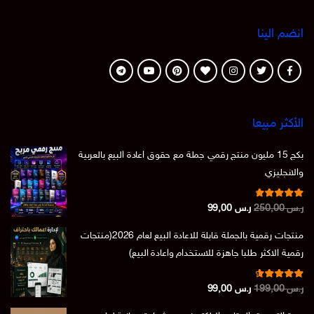
ضم الينا
أكثر مبيعا
بكج 15 مليون منتج رقمي جملة مع حقوق اعادة البيع بالعربية
لانجليزي
تم التقييم
السعر
السعر
س
250,00
ر.س
99,00
من 5
4.86
الأصلي
الحالي
منتجات رقمية بالجملة قابلة للاعادة البيع لعام 2026(منتجات
هو:
هو:
مية الاكثر طلبا جاهزة للاستخدام واعادة البيع)
ر.س 250,00.
ر.س 99,00.
تم التقييم
السعر
السعر
س
199,00
ر.س
99,00
من 5
4.73
الأصلي
الحالي