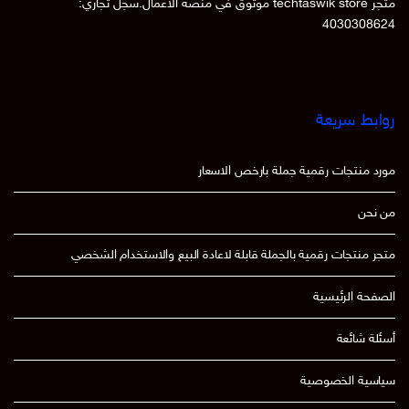
متجر techtaswik store موثوق في منصة الاعمال.سجل تجاري:
403030862
ابط سريعة
رد منتجات رقمية جملة بارخص الاسعار
 نحن
جر منتجات رقمية بالجملة قابلة لاعادة البيع والاستخدام الشخصي
صفحة الرئيسية
ئلة شائعة
اسية الخصوصية