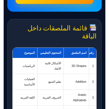
قائمة الملصقات داخل
الباقة
رقم
اسم الملصق
المحتوى التعليمي
الموضوع
الأشكال ثلاثية
1
3D Shapes
الرياضيات
الأبعاد
العمليات
2
Addition
تعلم الجمع
الأساسية
Arabic
3
الحروف العربية
اللغة العربية
Alphabets