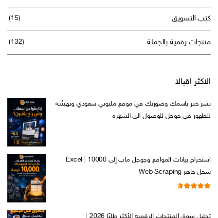
كتب التسويق
(15)
منتجات رقمية بالجملة
(132)
الاكثر اقبالا
نشر خبر باسمك وصورتك في موقع مليوني سعودي وتهيئته
للظهور في جوجل للوصول الى الشهرة
السعر
السعر
ر.س
599,00
ر.س
199,00
الأصلي
الحالي
هو:
هو:
استخراج بيانات المواقع وجوجل ماب إلى Excel | 10000
ر.س 599,00.
ر.س 199,00.
سجل جاهز Web Scraping
تم التقييم
السعر
السعر
ر.س
599,00
ر.س
99,00
من 5
4.71
الأصلي
الحالي
تحليل سوق المنتجات الرقمية الأكثر طلبًا 2026 |