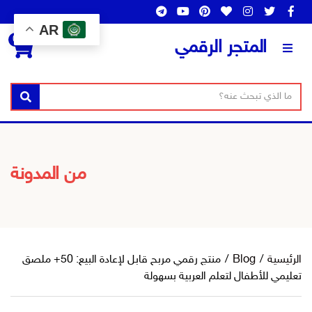
AR
0
المتجر الرقمي
ن
ا
بحث
ص
س
ا
م
ل
ا
ب
ل
من المدونة
ح
ت
ث
ص
ن
ي
ف
الرئيسية
/
Blog
/
منتج رقمي مربح قابل لإعادة البيع: 50+ ملصق
تعليمي للأطفال لتعلم العربية بسهولة