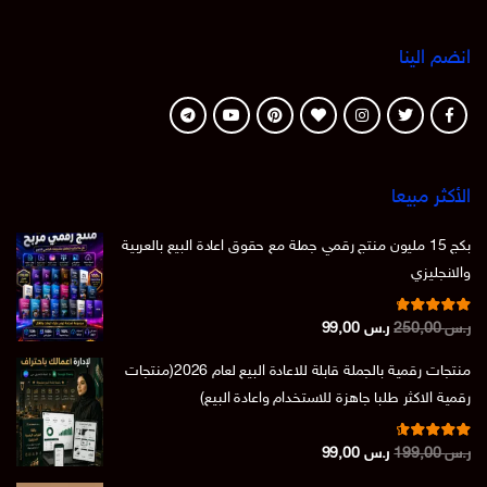
انضم الينا
الأكثر مبيعا
بكج 15 مليون منتج رقمي جملة مع حقوق اعادة البيع بالعربية
والانجليزي
تم التقييم
السعر
السعر
ر.س
250,00
ر.س
99,00
من 5
4.86
الأصلي
الحالي
منتجات رقمية بالجملة قابلة للاعادة البيع لعام 2026(منتجات
هو:
هو:
رقمية الاكثر طلبا جاهزة للاستخدام واعادة البيع)
ر.س 250,00.
ر.س 99,00.
تم التقييم
السعر
السعر
ر.س
199,00
ر.س
99,00
من 5
4.73
الأصلي
الحالي