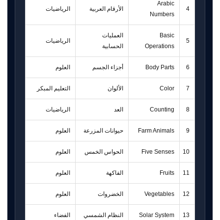
Arabic
4
الأرقام العربية
الرياضيات
Numbers
Basic
العمليات
5
الرياضيات
Operations
الحسابية
6
Body Parts
أجزاء الجسم
العلوم
7
Color
الألوان
التعليم المبكر
8
Counting
العد
الرياضيات
9
Farm Animals
حيوانات المزرعة
العلوم
10
Five Senses
الحواس الخمس
العلوم
11
Fruits
الفاكهة
العلوم
12
Vegetables
الخضروات
العلوم
13
Solar System
النظام الشمسي
الفضاء