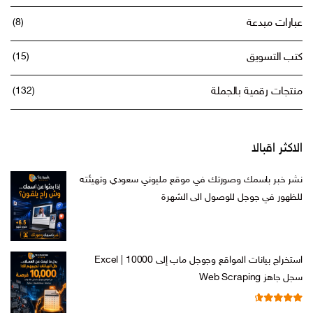
عبارات مبدعة
(8)
كتب التسويق
(15)
منتجات رقمية بالجملة
(132)
الاكثر اقبالا
نشر خبر باسمك وصورتك في موقع مليوني سعودي وتهيئته
للظهور في جوجل للوصول الى الشهرة
السعر
السعر
ر.س
599,00
ر.س
199,00
الأصلي
الحالي
هو:
هو:
استخراج بيانات المواقع وجوجل ماب إلى Excel | 10000
ر.س 599,00.
ر.س 199,00.
سجل جاهز Web Scraping
تم التقييم
السعر
السعر