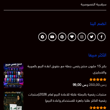
سياسية الخصوصية
انضم الينا
الأكثر مبيعا
بكج 15 مليون منتج رقمي جملة مع حقوق اعادة البيع بالعربية
والانجليزي
تم التقييم
السعر
السعر
ر.س
250,00
ر.س
99,00
من 5
4.86
الأصلي
الحالي
منتجات رقمية بالجملة قابلة للاعادة البيع لعام 2026(منتجات
هو:
هو:
رقمية الاكثر طلبا جاهزة للاستخدام واعادة البيع)
ر.س 250,00.
ر.س 99,00.