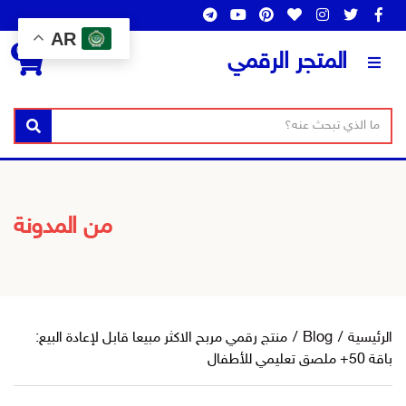
AR
0
المتجر الرقمي
ن
ا
بحث
ص
س
ا
م
ل
ا
ب
ل
من المدونة
ح
ت
ث
ص
ن
ي
ف
الرئيسية
/
Blog
/
منتج رقمي مربح الاكثر مبيعا قابل لإعادة البيع:
باقة 50+ ملصق تعليمي للأطفال