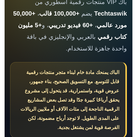
باك VIP منتجات رقمية أسطوري من
Techtaswik
يضم
+100,000 قالب
،
+50,000
مورد عالمي
،
+60 فيديو تدريبي
، و
+5 مليون
كتاب رقمي
بالعربي والإنجليزي في باقة
واحدة جاهزة للاستخدام.
الباك يمنحك مادة خام لبناء متجر منتجات رقمية
قابل للتوسع. مع التسويق الصحيح، بناء جمهور،
عروض قوية، واستمرارية، قد يتحول إلى مشروع
يحقق أرباحًا كبيرة جدًا وقد تصل بعض المشاريع
الرقمية الناجحة إلى مئات الآلاف أو ملايين الريالات
على المدى الطويل. لا توجد أرباح مضمونة، لكن
الفرصة قوية لمن يشتغل بجدية.