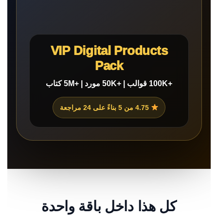
VIP Digital Products
Pack
+100K قوالب | +50K مورد | +5M كتاب
4.75 من 5 بناءً على 24 مراجعة
كل هذا داخل باقة واحدة