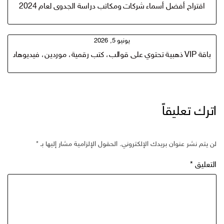
اقتراح أفضل أسماء شركات ومكاتب دراسة الجدوى لعام 2024
يونيو 5, 2026
باقة VIP ذهبية تحتوي على قوالب، كتب رقمية، موردين، فيديوهات تدريبية، قوالب Canva، Hooks، وأدوات تسويق تساعدك على بناء متجر منتجات رقمية
اترك تعليقاً
لن يتم نشر عنوان بريدك الإلكتروني.
الحقول الإلزامية مشار إليها بـ
*
التعليق
*