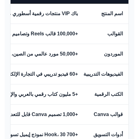
اسم المنتج
باك VIP منتجات رقمية أسطوري من Techtaswik
القوالب
+100,000 قالب Reels وتصاميم وملفات رقمية
الموردون
+50,000 مورد عالمي من الصين، أوروبا، تركيا وأكثر
الفيديوهات التدريبية
+60 فيديو تدريبي في التجارة الإلكترونية، Amazon FBA، الذكاء الاصطناعي، والعمل الحر
الكتب الرقمية
+5 مليون كتاب رقمي بالعربي والإنجليزي
قوالب Canva
+1,000 تصميم Canva قابل للتعديل + قوالب للصحة والجمال والعروض الموسمية
أدوات التسويق
+700 Hook، 30 نموذج إيميل تسويقي، و50 فكرة بزنس