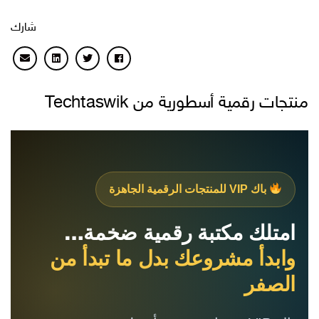
شارك
منتجات رقمية أسطورية من Techtaswik
باك VIP للمنتجات الرقمية الجاهزة
امتلك مكتبة رقمية ضخمة…
وابدأ مشروعك بدل ما تبدأ من
الصفر