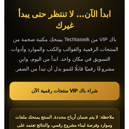
ابدأ الآن… لا تنتظر حتى يبدأ
غيرك
باك VIP من Techtaswik يمنحك مكتبة ضخمة من
المنتجات الرقمية والقوالب والكتب والموارد وأدوات
التسويق في مكان واحد. ابدأ من اليوم، وابنِ
مشروعًا رقميًا قابلًا للنمو بدل أن تبدأ من الصفر.
شراء باك VIP منتجات رقمية الآن
ملاحظة: لا يتم ضمان أرباح محددة. المنتج يمنحك ملفات
وموارد وفرصة لبناء مشروع رقمي، والنتائج تعتمد على