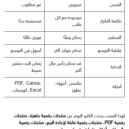
الشحن
ضروري
غير مطلوب
موجودة مع كل
تكلفة التكرار
منخفضة جدًا
طلب
التسليم
يحتاج وقتًا
فوري غالبًا
قابلية التوسع
تحتاج موارد أكثر
أسهل في التوسع
قد تحتاج رأس مال
يمكن البدء بمنتج
البداية
أكبر
بسيط
ملابس، أجهزة،
PDF، Canva،
أمثلة
عطور
Excel، كورسات
لهذا السبب يبحث الكثير اليوم عن
منتجات رقمية جاهزة، منتجات
رقمية PDF، منتجات رقمية قابلة لإعادة البيع، منتجات رقمية