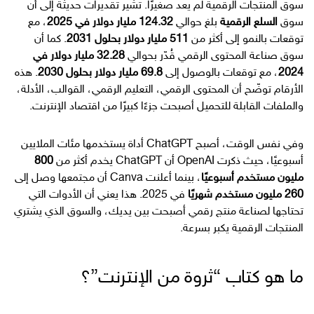
سوق المنتجات الرقمية لم يعد صغيرًا. تشير تقديرات حديثة إلى أن
سوق
السلع الرقمية
بلغ حوالي
124.32 مليار دولار في 2025
، مع
توقعات بالنمو إلى أكثر من
511 مليار دولار بحلول 2031
. كما أن
سوق صناعة المحتوى الرقمي قُدّر بحوالي
32.28 مليار دولار في
2024
، مع توقعات بالوصول إلى
69.8 مليار دولار بحلول 2030
. هذه
الأرقام توضّح أن المحتوى الرقمي، التعليم الرقمي، القوالب، الأدلة،
والملفات القابلة للتحميل أصبحت جزءًا كبيرًا من اقتصاد الإنترنت.
وفي نفس الوقت، أصبح ChatGPT أداة يستخدمها مئات الملايين
أسبوعيًا، حيث ذكرت OpenAI أن ChatGPT يخدم أكثر من
800
مليون مستخدم أسبوعيًا
، بينما أعلنت Canva أن مجتمعها وصل إلى
260 مليون مستخدم شهريًا
في 2025. هذا يعني أن الأدوات التي
تحتاجها لصناعة منتج رقمي أصبحت بين يديك، والسوق الذي يشتري
المنتجات الرقمية يكبر بسرعة.
ما هو كتاب “ثروة من الإنترنت”؟