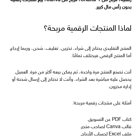
رقمية، الربح من ChatGPT، الربح من Canva، بيع منتجات رقمية
بدون رأس مال كبير
.
لماذا المنتجات الرقمية مربحة؟
المنتج التقليدي يحتاج إلى شراء، تخزين، تغليف، شحن، وربما إرجاع.
أما المنتج الرقمي فيختلف تمامًا.
أنت تصنع المنتج مرة واحدة، ثم يمكن بيعه أكثر من مرة. العميل
يحصل عليه مباشرة بعد الشراء، وأنت لا تحتاج إلى إرسال شحنة أو
إدارة مخزون.
أمثلة على منتجات رقمية مربحة:
كتاب PDF عن التسويق.
قالب Canva لصاحب متجر.
ملف Excel لحساب الأرباح.