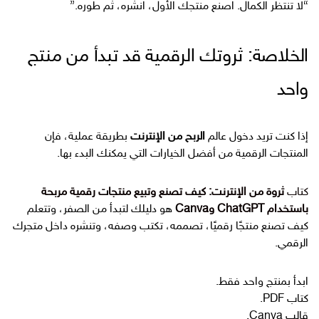
“لا تنتظر الكمال. اصنع منتجك الأول، انشره، ثم طوره.”
الخلاصة: ثروتك الرقمية قد تبدأ من منتج
واحد
إذا كنت تريد دخول عالم
الربح من الإنترنت
بطريقة عملية، فإن
المنتجات الرقمية من أفضل الخيارات التي يمكنك البدء بها.
كتاب
ثروة من الإنترنت: كيف تصنع وتبيع منتجات رقمية مربحة
باستخدام ChatGPT وCanva
هو دليلك لتبدأ من الصفر، وتتعلم
كيف تصنع منتجًا رقميًا، تصممه، تكتب وصفه، وتنشره داخل متجرك
الرقمي.
ابدأ بمنتج واحد فقط.
كتاب PDF.
قالب Canva.