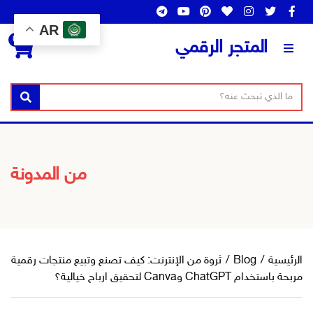
AR
0
المتجر الرقمي
ن
ا
بحث
ص
س
ا
م
ل
ا
ب
ل
من المدونة
ح
ت
ث
ص
ن
ي
ف
الرئيسية
/
Blog
/
ثروة من الإنترنت: كيف تصنع وتبيع منتجات رقمية
مربحة باستخدام ChatGPT وCanva لتحقيق ارباح خيالية؟