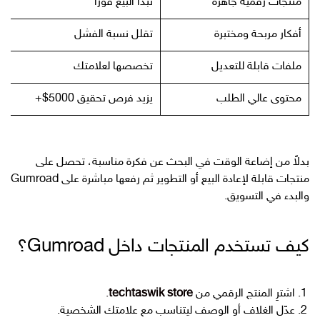
منتجات رقمية جاهزة
تبدأ البيع فورًا
أفكار مربحة ومختبرة
تقلل نسبة الفشل
ملفات قابلة للتعديل
تخصصها لعلامتك
محتوى عالي الطلب
يزيد فرص تحقيق 5000$+
بدلاً من إضاعة الوقت في البحث عن فكرة مناسبة، تحصل على
منتجات قابلة لإعادة البيع أو التطوير ثم رفعها مباشرة على Gumroad
والبدء في التسويق.
كيف تستخدم المنتجات داخل Gumroad؟
اشترِ المنتج الرقمي من
techtaswik store
.
عدّل الغلاف أو الوصف ليتناسب مع علامتك الشخصية.