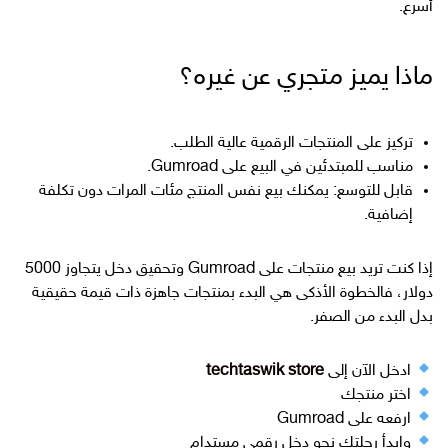
أسرع.
ماذا يميز متجري عن غيره؟
تركيز على المنتجات الرقمية عالية الطلب.
مناسب للمبتدئين في البيع على Gumroad.
قابل للتوسع: يمكنك بيع نفس المنتج مئات المرات دون تكلفة
إضافية.
إذا كنت تريد بيع منتجات على Gumroad وتحقيق دخل يتجاوز 5000
دولار، فالخطوة الأذكى هي البدء بمنتجات جاهزة ذات قيمة حقيقية
بدل البدء من الصفر.
ادخل الآن إلى
techtaswik store
اختر منتجك
ارفعه على Gumroad
وابدأ رحلتك نحو دخل رقمي مستدام