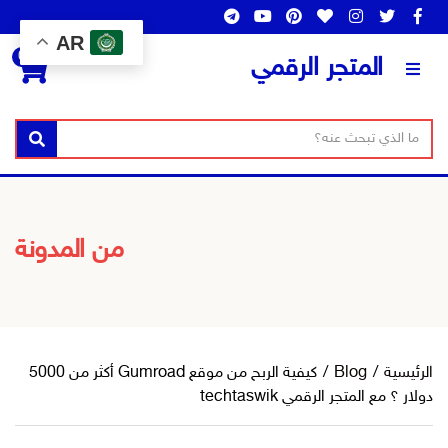
AR
0
المتجر الرقمي
ن
ا
بحث
ص
س
ا
م
ل
ا
ب
ل
من المدونة
ح
ت
ث
ص
ن
ي
ف
الرئيسية
/
Blog
/
كيفية الربح من موقع Gumroad أكثر من 5000
دولار ؟ مع المتجر الرقمي techtaswik