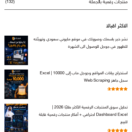
منتجات رقمية بالجملة
(132)
الاكثر اقبالا
نشر خبر باسمك وصورتك في موقع مليوني سعودي وتهيئته
للظهور في جوجل للوصول الى الشهرة
السعر
السعر
ر.س
599,00
ر.س
199,00
الأصلي
الحالي
هو:
هو:
استخراج بيانات المواقع وجوجل ماب إلى Excel | 10000
ر.س 599,00.
ر.س 199,00.
سجل جاهز Web Scraping
تم التقييم
السعر
السعر
ر.س
599,00
ر.س
99,00
من 5
4.71
الأصلي
الحالي
تحليل سوق المنتجات الرقمية الأكثر طلبًا 2026 |
هو:
هو:
Dashboard Excel احترافي + أفكار منتجات رقمية قابلة
ر.س 599,00.
ر.س 99,00.
للبيع