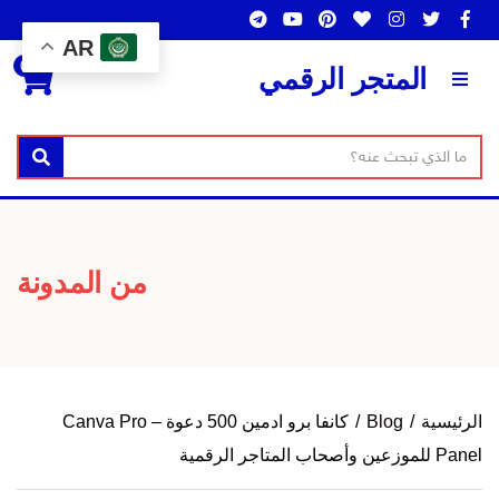
AR
0
المتجر الرقمي
ن
بحث
ا
ص
س
ا
م
ل
ا
من المدونة
ب
ل
ح
ت
ث
ص
ن
الرئيسية
/
Blog
/
كانفا برو ادمين 500 دعوة – Canva Pro
ي
Panel للموزعين وأصحاب المتاجر الرقمية
ف