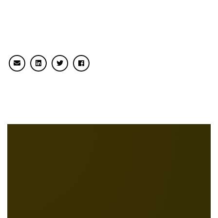
شارك
كانفا برو ادمين 500 دعوة – Canva Pro
Panel للموزعين وأصحاب المتاجر الرقمية