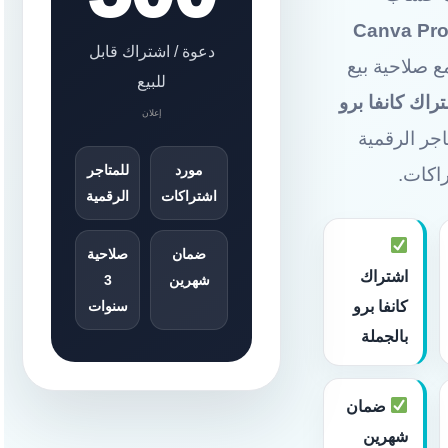
Canva Pro
دعوة / اشتراك قابل
 صلاحية بيع
للبيع
إعلان
جر الرقمية
مورد
للمتاجر
راكات.
اشتراكات
الرقمية
ضمان
صلاحية
اشتراك
شهرين
3
كانفا برو
سنوات
بالجملة
ضمان
شهرين