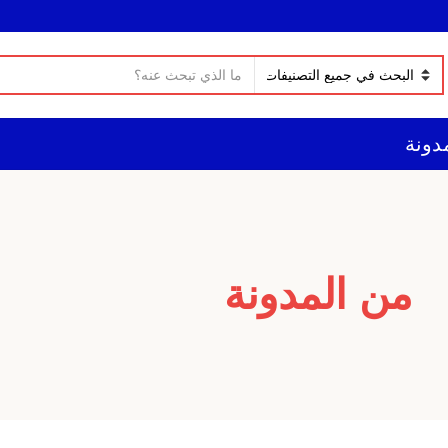
ن
ا
ص
س
ا
م
ل
دونة
ا
ب
ل
ح
ت
ث
ص
ن
ي
من المدونة
ف