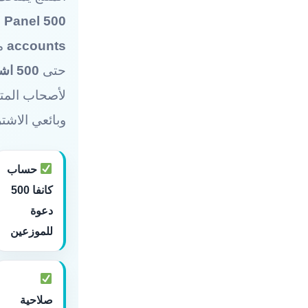
 Panel 500
accounts
مع
حتى
500 اشتراك كانفا برو
لأصحاب المتا
وبائعي الاشت
حساب
كانفا 500
دعوة
للموزعين
صلاحية