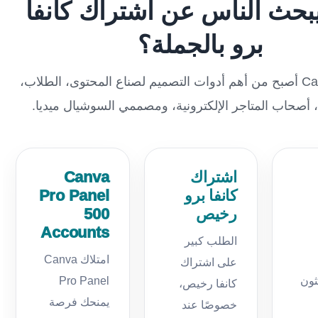
يبحث الناس عن اشتراك كانفا
برو بالجملة؟
لأن Canva Pro أصبح من أهم أدوات التصميم لصناع المحتوى، الطلاب،
أصحاب المتاجر الإلكترونية، ومصممي السوشيال ميديا.
اشتراك
Canva
كانفا برو
Pro Panel
رخيص
500
Accounts
الطلب كبير
امتلاك Canva
على اشتراك
ثون
Pro Panel
كانفا رخيص،
يمنحك فرصة
خصوصًا عند