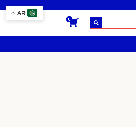
AR
0
بحث