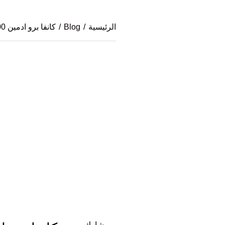
الرئيسية
/
Blog
/
كانفا برو ادمين 500 دعوة | شراء Canva Pro Panel لبيع اشتراكات كانفا برو بالجملة
شارك