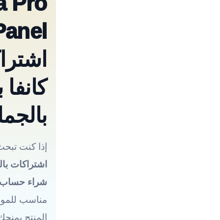
a Pro
ن
ي
اشترا
كانفا 
بالجمل
إذا كنت تبح
اشتراكات بال
شراء حساب anva Pro
مناسب للموز
المنتج يمنح