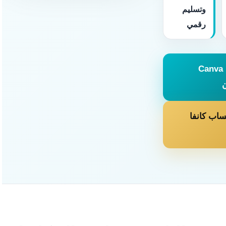
وتسليم
رقمي
Canva Pro
اب كانفا