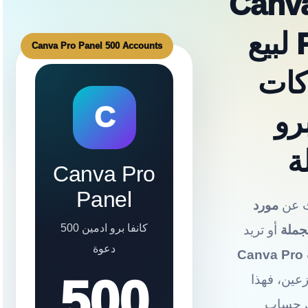
Canv
Panel لبيع
كات
C
برو
ة
Canva Pro
Panel
ث عن
مورد
كانفا برو ادمين 500
جملة
أو تريد
دعوة
C
500
عين، فهذا
ك حساب