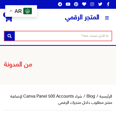
AR
0
المتجر الرقمي
ن
ا
بحث
ص
س
ا
م
ل
ا
ب
ل
من المدونة
ح
ت
ث
ص
ن
ي
ف
الرئيسية
/
Blog
/
شراء Canva Panel 500 Accounts لإضافة
منتج مطلوب داخل متجرك الرقمي