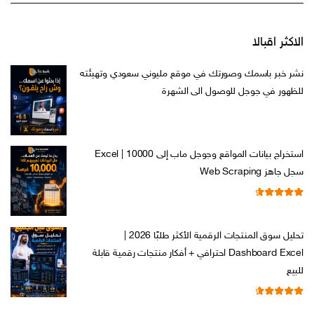
الاكثر اقبالا
نشر خبر باسمك وصورتك في موقع مليوني سعودي وتهيئته
للظهور في جوجل للوصول الى الشهرة
السعر
السعر
ر.س
599,00
ر.س
199,00
الأصلي
الحالي
هو:
هو:
استخراج بيانات المواقع وجوجل ماب إلى Excel | 10000
ر.س 599,00.
ر.س 199,00.
سجل جاهز Web Scraping
تم التقييم
السعر
السعر
ر.س
599,00
ر.س
99,00
من 5
4.71
الأصلي
الحالي
تحليل سوق المنتجات الرقمية الأكثر طلبًا 2026 |
هو:
هو:
Dashboard Excel احترافي + أفكار منتجات رقمية قابلة
ر.س 599,00.
ر.س 99,00.
للبيع
تم التقييم
السعر
السعر
ر.س
99,00
ر.س
19,00
من 5
4.67