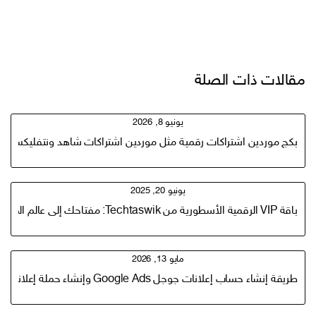
مقالات ذات الصلة
يونيو 8, 2026
بكج موردين اشتراكات رقمية مثل موردين اشتراكات شاهد ونتفليكس وم
يونيو 20, 2025
باقة VIP الرقمية الأسطورية من Techtaswik: مفتاحك إلى عالم الموردين والمنتجات الرقميه والربح السريع(50,000 مورد ارقام وايميلات)
مايو 13, 2026
طريقة إنشاء حساب إعلانات جوجل Google Ads وإنشاء حملة إعلانية ناجحة على قوقل ادورد خطوة بخطوة