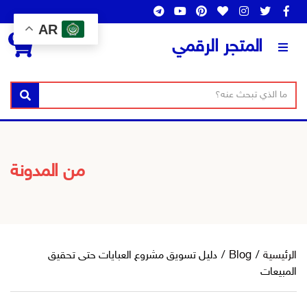
AR
0
المتجر الرقمي
ن
ا
بحث
ص
س
ا
م
ل
ا
ب
ل
من المدونة
ح
ت
ث
ص
ن
ي
ف
الرئيسية
/
Blog
/
دليل تسويق مشروع العبايات حتى تحقيق
المبيعات