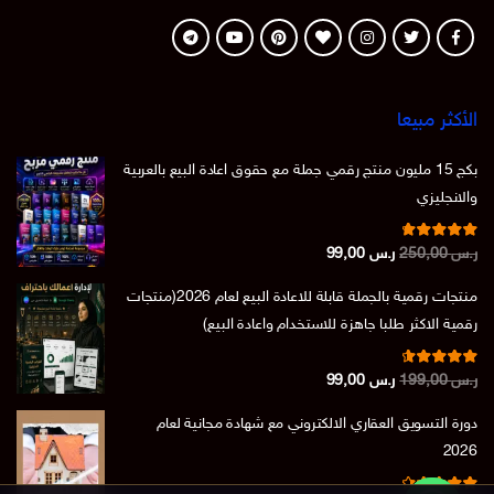
الأكثر مبيعا
بكج 15 مليون منتج رقمي جملة مع حقوق اعادة البيع بالعربية
والانجليزي
تم التقييم
السعر
السعر
ر.س
250,00
ر.س
99,00
من 5
4.86
الأصلي
الحالي
منتجات رقمية بالجملة قابلة للاعادة البيع لعام 2026(منتجات
هو:
هو:
رقمية الاكثر طلبا جاهزة للاستخدام واعادة البيع)
ر.س 250,00.
ر.س 99,00.
تم التقييم
السعر
السعر
ر.س
199,00
ر.س
99,00
من 5
4.73
الأصلي
الحالي
دورة التسويق العقاري الالكتروني مع شهادة مجانية لعام
هو:
هو:
2026
ر.س 199,00.
ر.س 99,00.