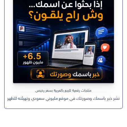
هو:
هو:
ر.س 599,00.
ر.س 199,00.
منتجات رقمية للبيع بالعربية بسعر رخيص
نشر خبر باسمك وصورتك في موقع مليوني سعودي وتهيئته للظهور في