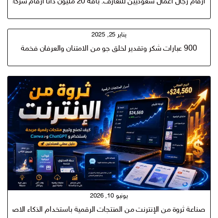
أرقام رجال أعمال سعوديين للتعارف: باقة 20 مليون داتا ارقام شركات رجال اعمال متاجر سرية بين يديك!
يناير 25, 2025
900 عبارات شكر وتقدير لخلق جو من الامتنان والعرفان فخمة
يونيو 10, 2026
صناعة ثروة من الإنترنت من المنتجات الرقمية باستخدام الذكاء الاصطناعي t gpt