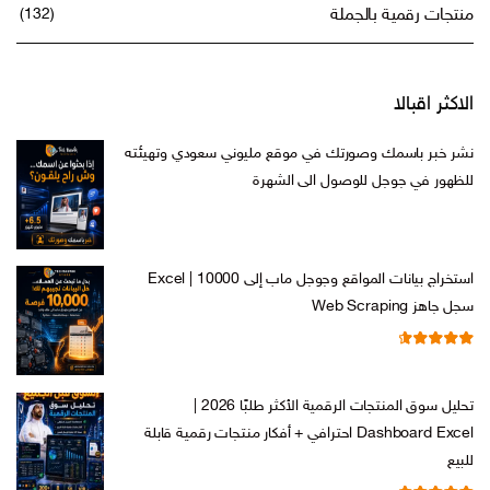
منتجات رقمية بالجملة
(132)
الاكثر اقبالا
نشر خبر باسمك وصورتك في موقع مليوني سعودي وتهيئته
للظهور في جوجل للوصول الى الشهرة
السعر
السعر
ر.س
599,00
ر.س
199,00
الأصلي
الحالي
هو:
هو:
استخراج بيانات المواقع وجوجل ماب إلى Excel | 10000
ر.س 599,00.
ر.س 199,00.
سجل جاهز Web Scraping
تم التقييم
السعر
السعر
ر.س
599,00
ر.س
99,00
من 5
4.71
الأصلي
الحالي
تحليل سوق المنتجات الرقمية الأكثر طلبًا 2026 |
هو:
هو:
Dashboard Excel احترافي + أفكار منتجات رقمية قابلة
ر.س 599,00.
ر.س 99,00.
للبيع