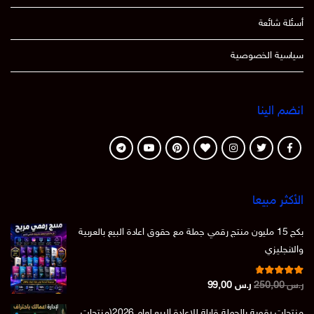
أسئلة شائعة
سياسية الخصوصية
انضم الينا
الأكثر مبيعا
بكج 15 مليون منتج رقمي جملة مع حقوق اعادة البيع بالعربية
والانجليزي
تم التقييم
السعر
السعر
ر.س
250,00
ر.س
99,00
من 5
4.86
الأصلي
الحالي
منتجات رقمية بالجملة قابلة للاعادة البيع لعام 2026(منتجات