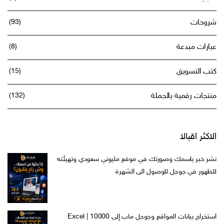
شروحات
(93)
عبارات مبدعة
(8)
كتب التسويق
(15)
منتجات رقمية بالجملة
(132)
الاكثر اقبالا
نشر خبر باسمك وصورتك في موقع مليوني سعودي وتهيئته
للظهور في جوجل للوصول الى الشهرة
السعر
السعر
ر.س
599,00
ر.س
199,00
الأصلي
الحالي
هو:
هو:
استخراج بيانات المواقع وجوجل ماب إلى Excel | 10000
ر.س 599,00.
ر.س 199,00.