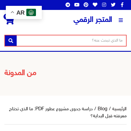
AR
0
المتجر الرقمي
ن
ا
بحث
ص
س
ا
م
ل
ا
ب
ل
من المدونة
ح
ت
ث
ص
ن
ي
ف
الرئيسية
/
Blog
/
دراسة جدوى مشروع عطور PDF: ما الذي تحتاج
معرفته قبل البداية؟