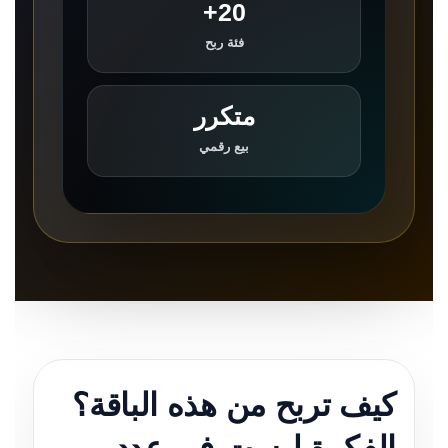
20+
فئة ربح
متكرر
بيع رقمي
كيف تربح من هذه الباقة؟
الفكرة ليست في عدد