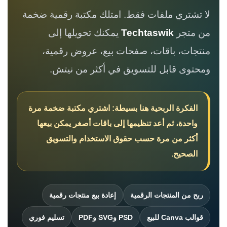
لا تشتري ملفات فقط. امتلك مكتبة رقمية ضخمة
من متجر
Techtaswik
يمكنك تحويلها إلى
منتجات، باقات، صفحات بيع، عروض رقمية،
ومحتوى قابل للتسويق في أكثر من نيتش.
الفكرة الربحية هنا بسيطة: اشتري مكتبة ضخمة مرة
واحدة، ثم أعد تنظيمها إلى باقات أصغر يمكن بيعها
أكثر من مرة حسب حقوق الاستخدام والتسويق
الصحيح.
ربح من المنتجات الرقمية
إعادة بيع منتجات رقمية
قوالب Canva للبيع
PSD وSVG وPDF
تسليم فوري