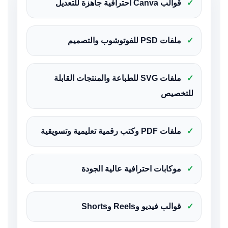
✓
قوالب Canva احترافية جاهزة للتعديل
✓
ملفات PSD للفوتوشوب والتصميم
✓
ملفات SVG للطباعة والمنتجات القابلة
للتخصيص
✓
ملفات PDF وكتب رقمية تعليمية وتسويقية
✓
موكابات احترافية عالية الجودة
✓
قوالب فيديو وReels وShorts