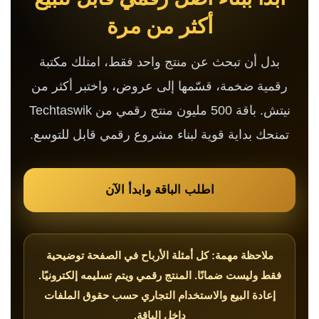
أكثر من مرة
بدل أن تبحث عن منتج واحد فقط، امتلك مكتبة
رقمية ضخمة، قسّمها إلى عروض، واختبر أكثر من
نيتش. باقة 500 مليون منتج رقمي من Techtaswik
تمنحك بداية قوية لبناء مشروع رقمي قابل للتوسع.
اطلب الباقة وابدأ الآن
ملاحظة مهمة: كل أمثلة الأرباح في الصفحة توضيحية
فقط وليست ضمانًا. المنتج رقمي ويتم تسليمه إلكترونيًا.
إعادة البيع والاستخدام التجاري حسب حقوق الملفات
داخل الباقة.