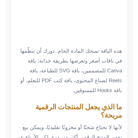
هذه الباقة تمنحك المادة الخام. دورك أن تنظّمها
في باقات أصغر وتعرضها بطريقة جذابة: باقة
Canva للمصممين، باقة SVG للطباعة، باقة
Reels لصناع المحتوى، باقة كتب PDF للتعلم، أو
باقة Hooks للمسوقين.
ما الذي يجعل المنتجات الرقمية
مربحة؟
لأنها لا تحتاج شحنًا أو مخزونًا تقليديًا، ويمكن بيع
نفس المنتج الرقمي أكثر من مرة. لكن الأرباح غير