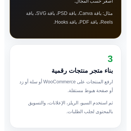
أصغر حسب المجال.
مثال: باقة Canva، باقة PSD، باقة SVG، باقة
Reels، باقة PDF، باقة Hooks.
3
بناء متجر منتجات رقمية
ارفع المنتجات على WooCommerce أو سلة أو زد
أو صفحة هبوط مستقلة.
ثم استخدم السيو، الريلز، الإعلانات، والتسويق
بالمحتوى لجلب الطلبات.