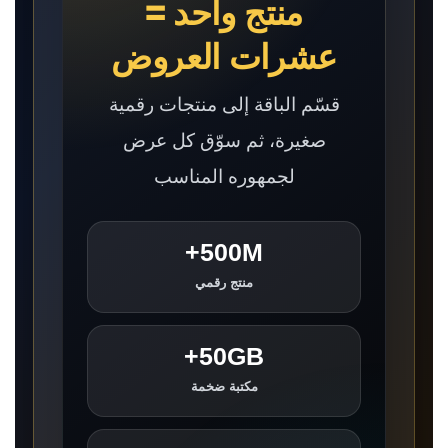
منتج واحد =
عشرات العروض
قسّم الباقة إلى منتجات رقمية
صغيرة، ثم سوّق كل عرض
لجمهوره المناسب
500M+
منتج رقمي
50GB+
مكتبة ضخمة