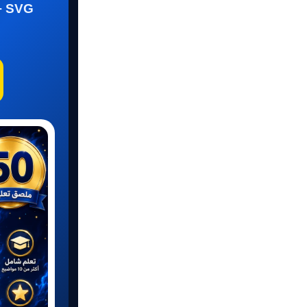
و
+ SVG
ن
ي