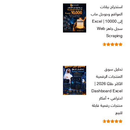
الأصلي
الحالي
استخراج بيانات
هو:
هو:
المواقع وجوجل ماب
ر.س 599,00.
ر.س 199,00.
إلى Excel | 10000
سجل جاهز Web
Scraping
تم التقييم
ر.س
599,00
من 5
4.71
السعر
السعر
ر.س
99,00
الأصلي
الحالي
تحليل سوق
هو:
هو:
المنتجات الرقمية
ر.س 599,00.
ر.س 99,00.
الأكثر طلبًا 2026 |
Dashboard Excel
احترافي + أفكار
منتجات رقمية قابلة
للبيع
تم التقييم
ر.س
99,00
من 5
4.67