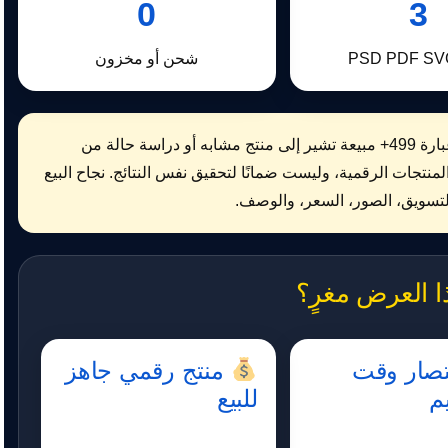
0
3
شحن أو مخزون
عبارة 499+ مبيعة تشير إلى منتج مشابه أو دراسة حالة من
منتجات الرقمية، وليست ضمانًا لتحقيق نفس النتائج. نجاح البيع
لتسويق، الصور، السعر، والوصف.
ا العرض مغرٍ؟
صار وقت
منتج رقمي جاهز
م
للبيع