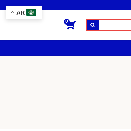
AR
0
بحث