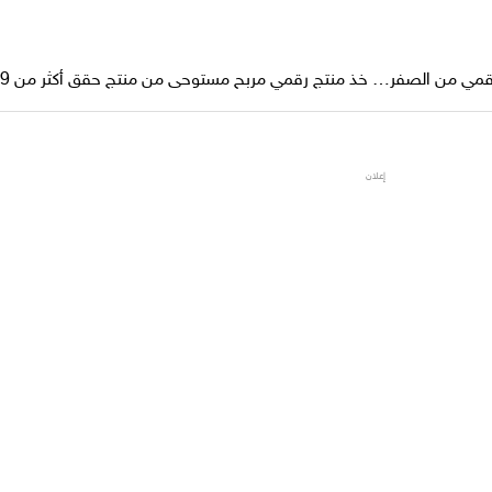
ي من الصفر… خذ منتج رقمي مربح مستوحى من منتج حقق أكثر من 499 مبيعة
إعلان