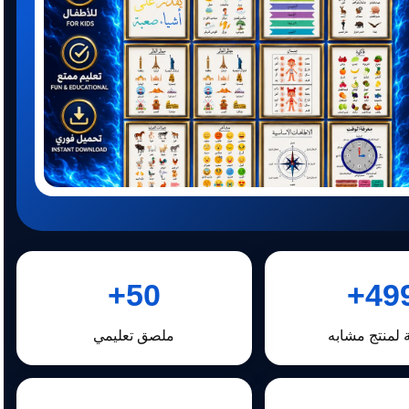
50+
499
 لمنتج مشابه
ملصق تعليمي