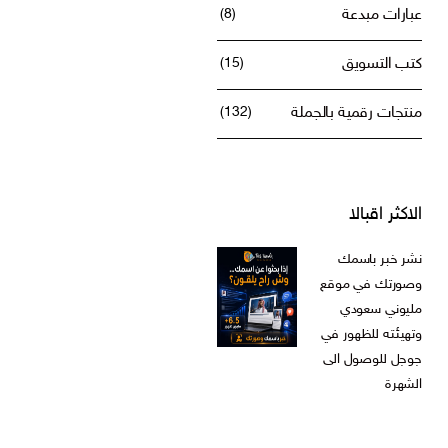
عبارات مبدعة
(8)
كتب التسويق
(15)
منتجات رقمية بالجملة
(132)
الاكثر اقبالا
نشر خبر باسمك
وصورتك في موقع
مليوني سعودي
وتهيئته للظهور في
جوجل للوصول الى
الشهرة
ر.س
599,00
السعر
السعر
ر.س
199,00