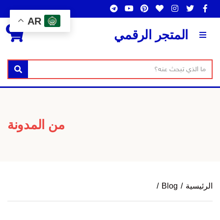
AR
0
المتجر الرقمي
ن
بحث
ا
ص
س
ا
م
ل
ا
من المدونة
ب
ل
ح
ت
ث
ص
ن
الرئيسية
/
Blog
/
ي
ف