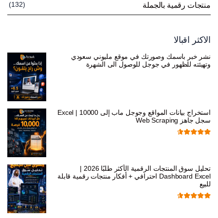
(132)
منتجات رقمية بالجملة
الاكثر اقبالا
نشر خبر باسمك وصورتك في موقع مليوني سعودي
وتهيئته للظهور في جوجل للوصول الى الشهرة
السعر
السعر
ر.س
599,00
ر.س
199,00
الأصلي
الحالي
هو:
هو:
استخراج بيانات المواقع وجوجل ماب إلى Excel | 10000
ر.س 599,00.
ر.س 199,00.
سجل جاهز Web Scraping
تم التقييم
السعر
السعر
ر.س
599,00
ر.س
99,00
من 5
4.71
الأصلي
الحالي
تحليل سوق المنتجات الرقمية الأكثر طلبًا 2026 |
هو:
هو:
Dashboard Excel احترافي + أفكار منتجات رقمية قابلة
للبيع
ر.س 599,00.
ر.س 99,00.
تم التقييم
السعر
السعر
ر.س
99,00
ر.س
19,00
من 5
4.67