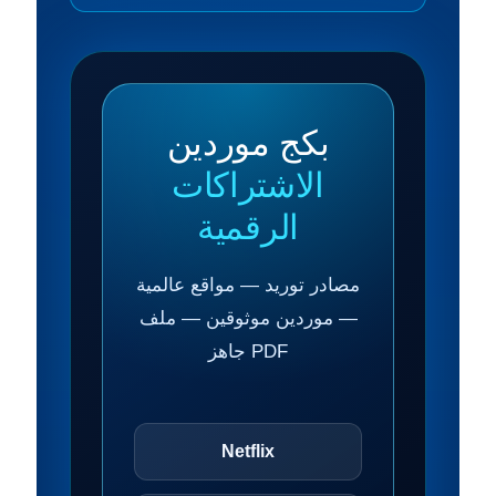
بكج موردين
الاشتراكات
الرقمية
مصادر توريد — مواقع عالمية
— موردين موثوقين — ملف
PDF جاهز
Netflix