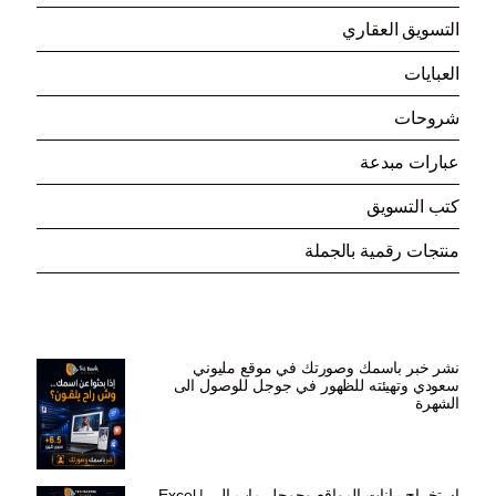
(3)
التسويق العقاري
(7)
العبايات
(93)
شروحات
(8)
عبارات مبدعة
(15)
كتب التسويق
(132)
منتجات رقمية بالجملة
الاكثر اقبالا
نشر خبر باسمك وصورتك في موقع مليوني
سعودي وتهيئته للظهور في جوجل للوصول الى
الشهرة
السعر
السعر
ر.س
599,00
ر.س
199,00
الأصلي
الحالي
هو:
هو:
استخراج بيانات المواقع وجوجل ماب إلى Excel |