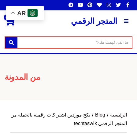
AR
0
المتجر الرقمي
ن
بحث
ا
ص
س
ا
م
ل
ا
ب
من المدونة
ل
ح
ت
ث
ص
ن
ي
الرئيسية
/
Blog
/
بكج موردين اشتراكات رقمية بالجملة من
ف
المتجر الرقمي techtaswik