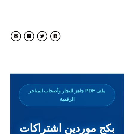
شارك
بكج موردين اشتراكات رقمية بالجملة
من المتجر الرقمي techtaswik
ملف PDF جاهز للتجار وأصحاب المتاجر
الرقمية
بكج موردين اشتراكات