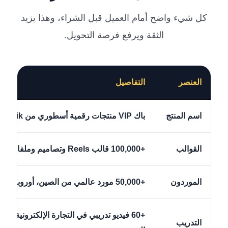
كل شيء واضح أمام العميل قبل الشراء، وهذا يزيد
الثقة ويرفع فرصة التحويل.
العنصر
التفاصيل
اسم المنتج
باك VIP منتجات رقمية أسطوري من Techtaswik
القوالب
+100,000 قالب Reels وتصاميم وملفات رقمية
الموردون
+50,000 مورد عالمي من الصين، أوروبا، تركيا وأكثر
التدريب