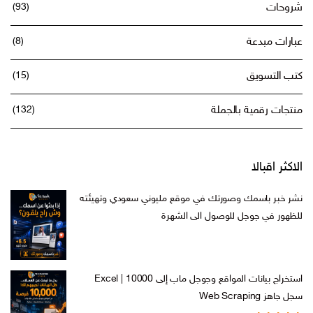
شروحات
(93)
عبارات مبدعة
(8)
كتب التسويق
(15)
منتجات رقمية بالجملة
(132)
الاكثر اقبالا
نشر خبر باسمك وصورتك في موقع مليوني سعودي وتهيئته
للظهور في جوجل للوصول الى الشهرة
السعر
السعر
ر.س
599,00
ر.س
199,00
الأصلي
الحالي
هو:
هو:
استخراج بيانات المواقع وجوجل ماب إلى Excel | 10000
ر.س 599,00.
ر.س 199,00.
سجل جاهز Web Scraping