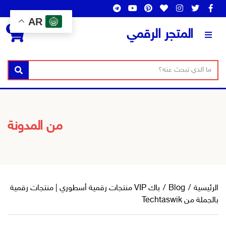
AR
0
المتجر الرقمي
ن
ا
بحث
ص
س
ا
م
ل
ا
ب
ل
من المدونة
ح
ت
ث
ص
ن
ي
ف
الرئيسية
/
Blog
/
باك VIP منتجات رقمية أسطوري | منتجات رقمية
بالجملة من Techtaswik