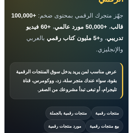
جهّز متجرك الرقمي بمحتوى ضخم:
+100,000
قالب
،
+50,000 مورد عالمي
،
+60 فيديو
تدريبي
، و
+5 مليون كتاب رقمي
بالعربي
والإنجليزي.
عرض مناسب لمن يريد يدخل سوق المنتجات الرقمية
بقوة، سواء عندك متجر سلة، زد، ووكومرس، قناة
تليجرام، أو تبغى تبدأ مشروعك من الصفر.
منتجات رقمية
منتجات رقمية بالجملة
بيع منتجات رقمية
مورد منتجات رقمية