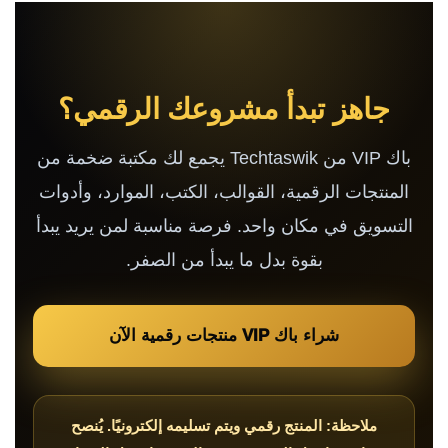
جاهز تبدأ مشروعك الرقمي؟
باك VIP من Techtaswik يجمع لك مكتبة ضخمة من
المنتجات الرقمية، القوالب، الكتب، الموارد، وأدوات
التسويق في مكان واحد. فرصة مناسبة لمن يريد يبدأ
بقوة بدل ما يبدأ من الصفر.
شراء باك VIP منتجات رقمية الآن
ملاحظة: المنتج رقمي ويتم تسليمه إلكترونيًا. يُنصح