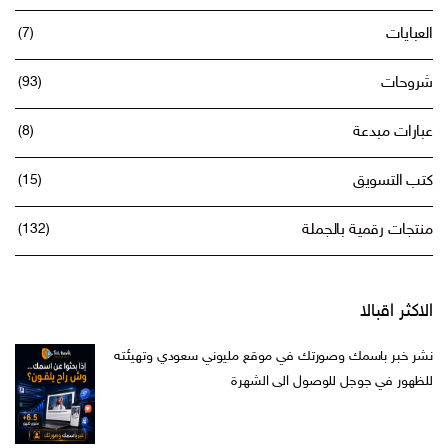
عبايات
(7)
روحات
(93)
ارات مبدعة
(8)
ب التسويق
(15)
تجات رقمية بالجملة
(132)
اكثر اقبالا
ر خبر باسمك وصورتك في موقع مليوني سعودي وتهيئته
ظهور في جوجل للوصول الى الشهرة
السعر
السعر
س
599,00
ر.س
199,00
الأصلي
الحالي