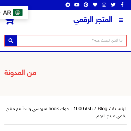
AR
0
المتجر الرقمي
بحث
من المدونة
رئيسية
/
Blog
/
باقة 1000+ هوك hook فيروسي وابدأ بيع منتج
مي مربح اليوم