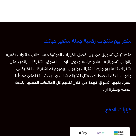
جر بيع منتجات رقمية جملة ستغير حياتك
جر تيش تسويق من بين افضل الخيارات الموثوقة في طلب منتجات رقمية
والب تسويقية، نماذج دراسة جدوى، ابحاث السوق، اشتراكات رقمية مثل
تراك كانفا برو وايضا اشتراك يوتيوب بريميوم ثم اشتراكات نتفليكس
وادوات الذكاء الاصطناعي مثل اشتراك شات جي بي تي 4) نمكن عملائنا
اعزاء بتجربة تسوق فريدة من خلال تقديم كل المنتجات الحصرية باسعار
جملة وبنقرة زر .
ارات الدفع