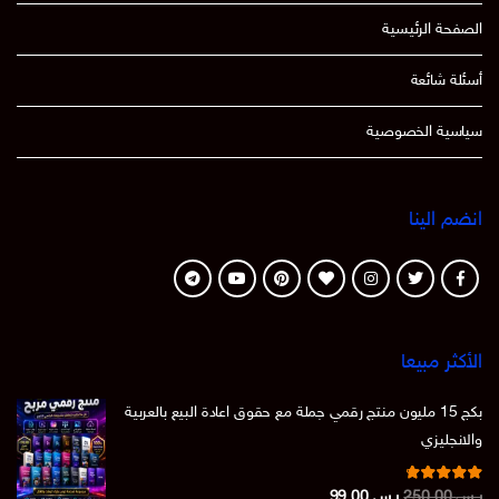
صفحة الرئيسية
ئلة شائعة
اسية الخصوصية
ضم الينا
أكثر مبيعا
بكج 15 مليون منتج رقمي جملة مع حقوق اعادة البيع بالعربية
لانجليزي
تم التقييم
السعر
السعر
س
250,00
ر.س
99,00