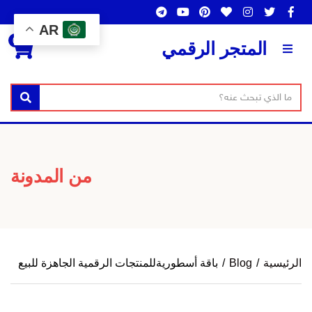
AR
0
المتجر الرقمي
ن
بحث
ا
ص
س
ا
م
ل
ا
من المدونة
ب
ل
ح
ت
ث
ص
ن
الرئيسية
/
Blog
/
باقة أسطوريةللمنتجات الرقمية الجاهزة للبيع
ي
ف