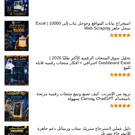
ر.س
599,00
ر.س
199,00
الأصلي
الحالي
هو:
هو:
استخراج بيانات المواقع وجوجل ماب إلى Excel | 10000
ر.س 599,00.
ر.س 199,00.
سجل جاهز Web Scraping
تم التقييم
السعر
السعر
ر.س
599,00
ر.س
99,00
من 5
4.71
الأصلي
الحالي
تحليل سوق المنتجات الرقمية الأكثر طلبًا 2026 |
هو:
هو:
Dashboard Excel احترافي + أفكار منتجات رقمية قابلة
للبيع
ر.س 599,00.
ر.س 99,00.
تم التقييم
السعر
السعر
ر.س
99,00
ر.س
19,00
من 5
4.67
الأصلي
الحالي
ثروة من الإنترنت: كيف تصنع وتبيع منتجات رقمية مربحة
باستخدام ChatGPT وCanva بسهولة
هو:
هو:
ر.س 99,00.
ر.س 19,00.
تم التقييم
السعر
السعر
ر.س
99,00
ر.س
19,00
من 5
4.67
الأصلي
الحالي
دليل عملي لاسترجاع ستريك سناب ورسائل دعم جاهزة
هو:
هو:
للاسترجاع ستريك