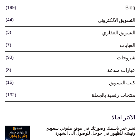
(199)
Blog
(44)
التسويق الالكتروني
(3)
التسويق العقاري
(7)
العبايات
(93)
شروحات
(8)
عبارات مبدعة
(15)
كتب التسويق
(132)
منتجات رقمية بالجملة
الاكثر اقبالا
نشر خبر باسمك وصورتك في موقع مليوني سعودي
وتهيئته للظهور في جوجل للوصول الى الشهرة
السعر
السعر