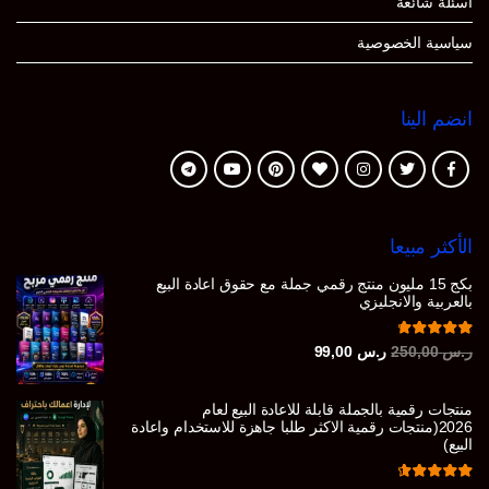
أسئلة شائعة
سياسية الخصوصية
انضم الينا
الأكثر مبيعا
بكج 15 مليون منتج رقمي جملة مع حقوق اعادة البيع
بالعربية والانجليزي
تم التقييم
السعر
السعر
ر.س
250,00
ر.س
99,00
من 5
4.86
الأصلي
الحالي
هو:
هو:
منتجات رقمية بالجملة قابلة للاعادة البيع لعام
ر.س 250,00.
ر.س 99,00.
2026(منتجات رقمية الاكثر طلبا جاهزة للاستخدام واعادة
البيع)