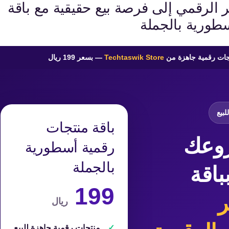
 الرقمي إلى فرصة بيع حقيقية مع باقة
طورية بالجملة
تجات رقمية جاهزة من
Techtaswik Store
— بسعر 199 ريال
بيع
باقة منتجات
روعك
رقمية أسطورية
بالجملة
باقة
199
ر
ريال
منتجات رقمية جاهزة للبيع