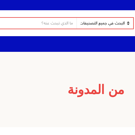
ن
ا
ص
س
ا
م
ل
ا
ب
ل
ح
ت
ث
ص
من المدونة
ن
ي
ف