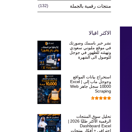
(132)
منتجات رقمية بالجملة
الاكثر اقبالا
نشر خبر باسمك وصورتك
في موقع مليوني سعودي
وتهيئته للظهور في جوجل
للوصول الى الشهرة
السعر
السعر
ر.س
599,00
ر.س
199,00
الأصلي
الحالي
استخراج بيانات المواقع
هو:
هو:
وجوجل ماب إلى Excel |
10000 سجل جاهز Web
ر.س 599,00.
ر.س 199,00.
Scraping
تم التقييم
السعر
السعر
ر.س
599,00
ر.س
99,00
من 5
4.71
الأصلي
الحالي
تحليل سوق المنتجات
الرقمية الأكثر طلبًا 2026 |
هو:
هو:
Dashboard Excel
ر.س 599,00.
ر.س 99,00.
احترافي + أفكار منتجات