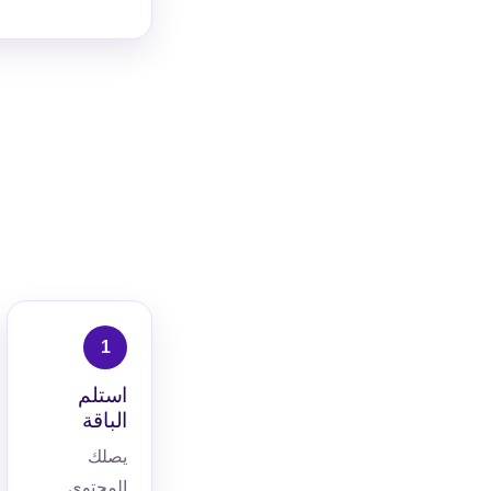
استلم
الباقة
يصلك
المحتوى