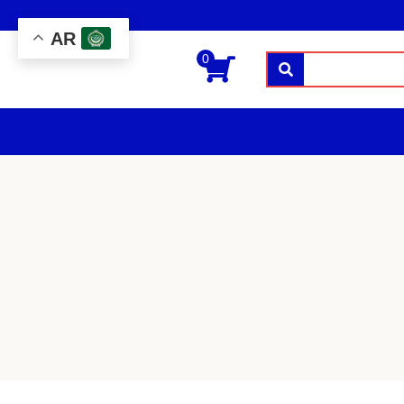
AR
0
بحث