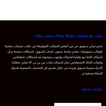
متجر بيع منتجات رقمية جملة ستغير حياتك
متجر تيش تسويق من بين افضل الخيارات الموثوقة في طلب منتجات رقمية
(قوالب تسويقية، نماذج دراسة جدوى، ابحاث السوق، اشتراكات رقمية مثل
اشتراك كانفا برو وايضا اشتراك يوتيوب بريميوم ثم اشتراكات نتفليكس
وادوات الذكاء الاصطناعي مثل اشتراك شات جي بي تي 4) نمكن عملائنا
الاعزاء بتجربة تسوق فريدة من خلال تقديم كل المنتجات الحصرية باسعار
الجملة وبنقرة زر .
خيارات الدفع