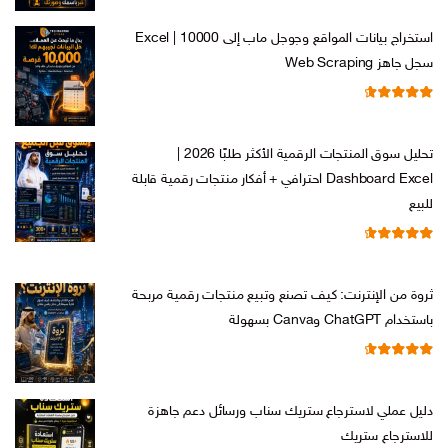
هو:
هو:
استخراج بيانات المواقع وجوجل ماب إلى Excel | 10000
ر.س 599,00.
ر.س 199,00.
سجل جاهز Web Scraping
تم التقييم
السعر
السعر
ر.س
599,00
ر.س
99,00
من 5
4.71
الأصلي
الحالي
تحليل سوق المنتجات الرقمية الأكثر طلبًا 2026 |
هو:
هو:
Dashboard Excel احترافي + أفكار منتجات رقمية قابلة
ر.س 599,00.
ر.س 99,00.
للبيع
تم التقييم
السعر
السعر
ر.س
99,00
ر.س
19,00
من 5
4.67
الأصلي
الحالي
ثروة من الإنترنت: كيف تصنع وتبيع منتجات رقمية مربحة
هو:
هو:
باستخدام ChatGPT وCanva بسهولة
ر.س 99,00.
ر.س 19,00.
تم التقييم
السعر
السعر
ر.س
99,00
ر.س
19,00
من 5
4.67
الأصلي
الحالي
دليل عملي لاسترجاع ستريك سناب ورسائل دعم جاهزة
هو:
هو:
للاسترجاع ستريك
ر.س 99,00.
ر.س 19,00.