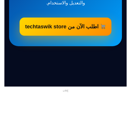
والتعديل والاستخدام.
اطلب الآن من techtaswik store
إعلان