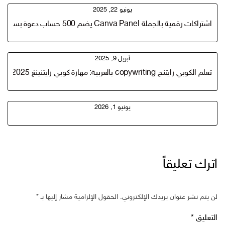
يونيو 22, 2025
اشتراكات رقمية بالجملة Canva Panel يضم 500 حساب دعوة بسعر جملة وابدأ مشروعك الرقمي المربح!
أبريل 9, 2025
تعلم الكوبي رايتنج copywriting بالعربية: مهارة كوبي رايتنينغ 2025 التي ستحقق لك 1000$ شهريًا وأكثر!
يونيو 1, 2026
اترك تعليقاً
لن يتم نشر عنوان بريدك الإلكتروني.
الحقول الإلزامية مشار إليها بـ
*
التعليق
*