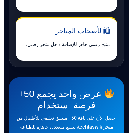
🛍 لأصحاب المتاجر
منتج رقمي جاهز للإضافة داخل متجر رقمي.
عرض واحد يجمع 50+
فرصة استخدام
احصل الآن على باقة 50+ ملصق تعليمي للأطفال من
متجر techtaswik
، بصيغ متعددة، جاهزة للطباعة