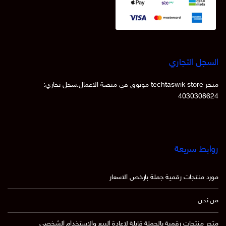
السجل التجاري
متجر techtaswik store موثوق في منصة الاعمال.سجل تجاري:
4030308624
روابط سريعة
مورد منتجات رقمية جملة بارخص الاسعار
من نحن
متجر منتجات رقمية بالجملة قابلة لاعادة البيع والاستخدام الشخصي