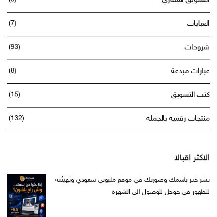
التسويق العقاري
العبايات
(7)
شروحات
(93)
عبارات مبدعة
(8)
كتب التسويق
(15)
منتجات رقمية بالجملة
(132)
الاكثر اقبالا
نشر خبر باسمك وصورتك في موقع مليوني سعودي وتهيئته
للظهور في جوجل للوصول الى الشهرة
السعر
السعر
ر.س
599,00
ر.س
199,00
الأصلي
الحالي