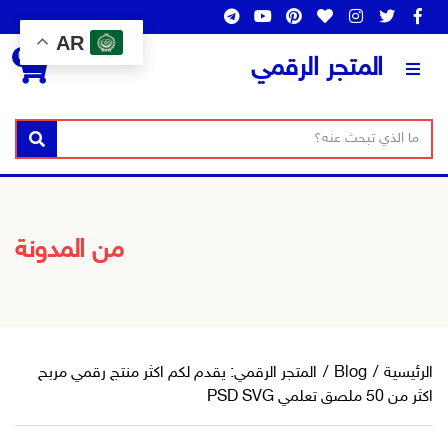
AR
0
المتجر الرقمي
ن
ا
بحث
ص
س
ا
م
ل
ا
ب
ل
من المدونة
ح
ت
ث
ص
ن
ي
ف
الرئيسية
/
Blog
/
المتجر الرقمي: يقدم لكم اكثر منتج رقمي مربح
اكثر من 50 ملصق تعلمي PSD SVG