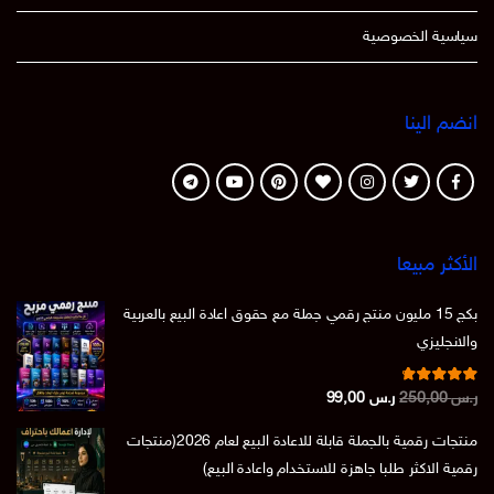
سياسية الخصوصية
انضم الينا
الأكثر مبيعا
بكج 15 مليون منتج رقمي جملة مع حقوق اعادة البيع بالعربية
والانجليزي
تم التقييم
السعر
السعر
ر.س
250,00
ر.س
99,00
من 5
4.86
الأصلي
الحالي
منتجات رقمية بالجملة قابلة للاعادة البيع لعام 2026(منتجات
هو:
هو:
رقمية الاكثر طلبا جاهزة للاستخدام واعادة البيع)
ر.س 250,00.
ر.س 99,00.