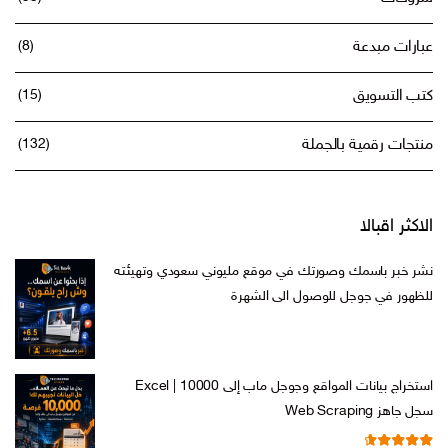
عبارات مبدعة
(8)
كتب التسويق
(15)
منتجات رقمية بالجملة
(132)
الاكثر اقبالا
نشر خبر باسمك وصورتك في موقع مليوني سعودي وتهيئته
للظهور في جوجل للوصول الى الشهرة
السعر
السعر
ر.س
599,00
ر.س
199,00
الأصلي
الحالي
هو:
هو:
استخراج بيانات المواقع وجوجل ماب إلى Excel | 10000
ر.س 599,00.
ر.س 199,00.
سجل جاهز Web Scraping