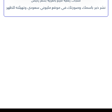
منتجات رقمية للبيع بالعربية بسعر رخيص
نشر خبر باسمك وصورتك في موقع مليوني سعودي وتهيئته للظهور في