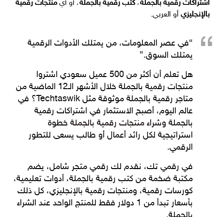
اشتراكات رقمية بالجملة
،
كتب رقمية بالجملة
، أو أي
منتجات رقمية
بالإنجليزي
أو العربي.
“في عصر المعلومات، من يمتلك الأدوات الرقمية
يمتلك السوق.”
هل تعلم أن
أكثر من 500 عميل سعودي
اشتروا
منتجات رقمية بالجملة
خلال الأشهر الـ12 الماضية من
متاجر رقمية بالجملة
موثوقة مثل
Techtaswik
؟ في
عالم اليوم، أصبح الاستثمار في
اشتراكات رقمية
بالجملة
و
شراء منتجات رقمية بالجملة
خطوة
استراتيجية لكل رائد أعمال أو طالب يسعى للتطور
الرقمي.
في
رقمي تك
، نقدم لك
رقمي متجر
شامل، يضم
مكتبة ضخمة من
كتب رقمية بالجملة
، أدوات تعليمية،
كورسات رقمية، و
منتجات رقمية بالإنجليزي
، كل ذلك
بأسعار تبدأ من
1 دولار فقط للمنتج الواحد عند الشراء
بالجملة
.