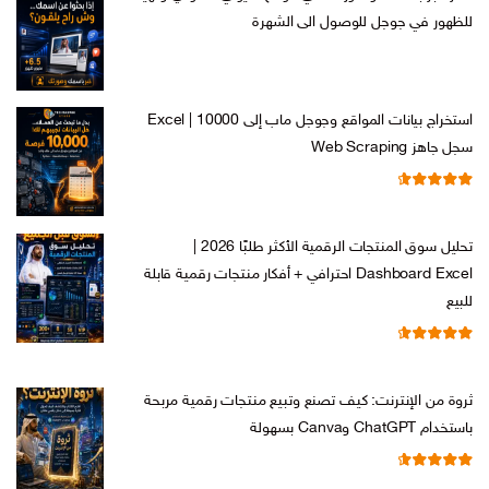
للظهور في جوجل للوصول الى الشهرة
السعر
السعر
ر.س
599,00
ر.س
199,00
الأصلي
الحالي
هو:
هو:
استخراج بيانات المواقع وجوجل ماب إلى Excel | 10000
ر.س 599,00.
ر.س 199,00.
سجل جاهز Web Scraping
تم التقييم
السعر
السعر
ر.س
599,00
ر.س
99,00
من 5
4.71
الأصلي
الحالي
تحليل سوق المنتجات الرقمية الأكثر طلبًا 2026 |
هو:
هو:
Dashboard Excel احترافي + أفكار منتجات رقمية قابلة
ر.س 599,00.
ر.س 99,00.
للبيع
تم التقييم
السعر
السعر
ر.س
99,00
ر.س
19,00
من 5
4.67
الأصلي
الحالي
ثروة من الإنترنت: كيف تصنع وتبيع منتجات رقمية مربحة
هو:
هو:
باستخدام ChatGPT وCanva بسهولة
ر.س 99,00.
ر.س 19,00.
تم التقييم
السعر
السعر
ر.س
99,00
ر.س
19,00