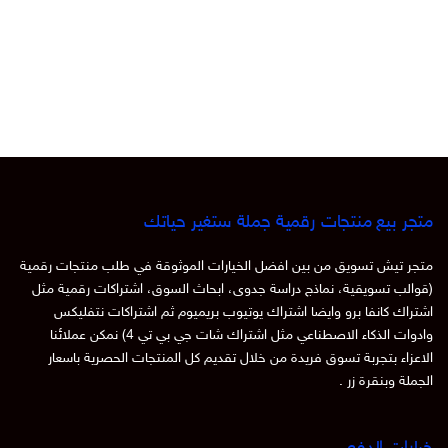
متجر بيع منتجات رقمية جملة ستغير حياتك
متجر تيش تسويق من بين افضل الخيارات الموثوقة في طلب منتجات رقمية
(قوالب تسويقية، نماذج دراسة جدوى، ابحاث السوق، اشتراكات رقمية مثل
اشتراك كانفا برو وايضا اشتراك يوتيوب بريميوم ثم اشتراكات نتفليكس
وادوات الذكاء الاصطناعي مثل اشتراك شات جي بي تي 4) نمكن عملائنا
الاعزاء بتجربة تسوق فريدة من خلال تقديم كل المنتجات الحصرية باسعار
الجملة وبنقرة زر .