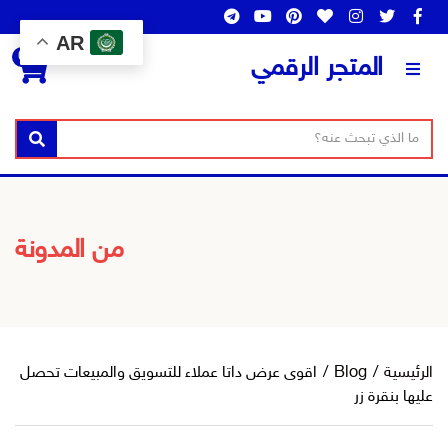
AR
0
المتجر الرقمي
ن
ا
بحث
ص
س
ا
م
ل
ا
ب
ل
من المدونة
ح
ت
ث
ص
ن
ي
ف
الرئيسية
/
Blog
/
اقوى عرض داتا عملاء للتسويق والمبيعات تحصل
عليها بنقرة زر