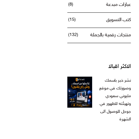
عبارات مبدعة
(8)
كتب التسويق
(15)
منتجات رقمية بالجملة
(132)
الاكثر اقبالا
نشر خبر باسمك
وصورتك في موقع
مليوني سعودي
وتهيئته للظهور في
جوجل للوصول الى
الشهرة
ر.س
599,00
السعر
السعر
ر.س
199,00