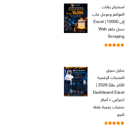
الأصلي
الحالي
استخراج بيانات
هو:
هو:
المواقع وجوجل ماب
ر.س 599,00.
ر.س 199,00.
إلى Excel | 10000
سجل جاهز Web
Scraping
تم التقييم
ر.س
599,00
من 5
4.71
السعر
السعر
ر.س
99,00
الأصلي
الحالي
تحليل سوق
هو:
هو:
المنتجات الرقمية
ر.س 599,00.
ر.س 99,00.
الأكثر طلبًا 2026 |
Dashboard Excel
احترافي + أفكار
منتجات رقمية قابلة
للبيع
تم التقييم
ر.س
99,00
من 5
4.67