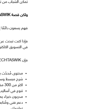
تمكن الشباب من تح
ولكن قصة TECHTASWIK لم تنتهِ بعد،
فهم يسعون دائمًا إ
فإذا كنت تبحث عن 
في التسويق الالكت
فإن TECHTASWIK هو الاختيار الأمثل لك!
محتوى مُحدّث ب
شرح مبسط وسهل
اكثر من 300 مقال مخصصة في مجال التسويق الالكتروني.
تنوع في أساليب 
مدربون خبراء يم
دعم فني ومُتاب
تواجهك.