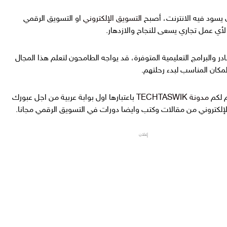
 يسود فيه الانترنت، أصبح
التسويق الإلكتروني
او التسويق الرقمي
 لأي عمل تجاري يسعى للنجاح والازدهار.
در والبرامج التعليمية المتوفرة، قد يواجه الطامحون لتعلم هذا المجال
مكان المناسب لبدء رحلتهم.
م لكم
مدونة TECHTASWIK
باعتبارها اول بوابة عربية من اجل عبورك
الإلكتروني من مقالات وكتب وايضا دورات في التسويق الرقمي مجانا.
إعلان