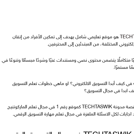
هو موقع تعليمي شامل يهدف إلى تمكين الأفراد من إتقان
لكتروني المختلفة، من المبتدئين إلى المحترفين.
ميًا متكاملًا يتضمن محتوى نصي ومستندات غنيًا وشرحًا مبسطًا وتنوعًا في
ًا مستمرًا.
في كيف أبدا التسويق الالكتروني؟ او ماهي خطوات تعلم التسويق
ف ابدا في مجال التسويق؟
يمكنك الان قراءة قصة مدونة TECHTASWIK كموقع رقم 1 في مجال تعلم الماركوتنيج
جابات لكل الاسئلة الملغزة في مجال تعلم مهارة التسويق الرقمي.