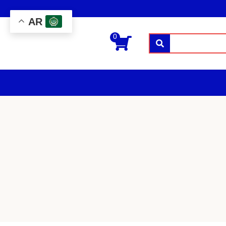
AR
0
بحث