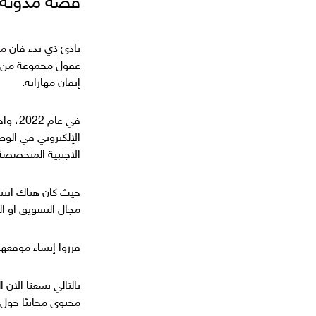
قصة مدونة TECHTASWIK في مجال التسويق الرق
بادئ ذي بدء فان
مدون
عقول مجموعة من ال
إتقان مهاراته.
في عا
الإلكتروني في الو
الاجنبية المتخصصة
حيث كان هناك انتش
مجال التسويق او الم
قرروا إنشاء موقعه
محتوى مجانيًا حول 