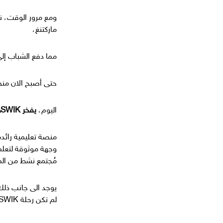
ومع مرور الوقت، نا
ماركتنغ،
مما دفع الشباب إل
حتى أصبح الان منص
اليوم،
يفخر TECHTASWIK بكونه:
منصة تعليمية رائدة
وجهة موثوقة لتعلم 
مُجتمع نشط من الم
يوجد الى جانب ذل
لم تكن رحلة TECHTASWIK سهلة، حيث بفضل العزيمة والإصرار والشغف،