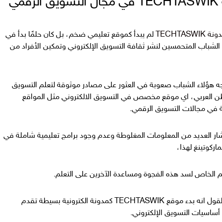
مي
ة TECHTASWIK
لم يبدأ كموقع تعليمي ضخم، بل كان حلمًا بدأ في
شباب المتحمسين لنشر ثقافة التسويق الإلكتروني وتمكين الأفراد من
م 2022، واجه هؤلاء الشباب صعوبة في العثور على مصادر موثوقة لتعلم التسويق
طن العربي، اي موقع مخصص في التسويق الالكتروني مثل المواقع
 في مجالات التسويق الرقمي.
ار العديد من المعلومات المغلوطة وعدم وجود برامج تعليمية شاملة في
اركوتينغ لهذا،
م الخاص لسد هذه الفجوة ومساعدة الآخرين على التعلم.
بالتالي يسعنا الان القول انه بدء موقع TECHTASWIK كمدونة الكترونية بسيطة تقدم
أساسيات التسويق الإلكتروني.