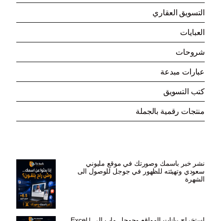
(3)
التسويق العقاري
(7)
العبايات
(93)
شروحات
(8)
عبارات مبدعة
(15)
كتب التسويق
(132)
منتجات رقمية بالجملة
الاكثر اقبالا
نشر خبر باسمك وصورتك في موقع مليوني
سعودي وتهيئته للظهور في جوجل للوصول الى
الشهرة
السعر
السعر
ر.س
599,00
ر.س
199,00
الأصلي
الحالي
هو:
هو:
استخراج بيانات المواقع وجوجل ماب إلى Excel |