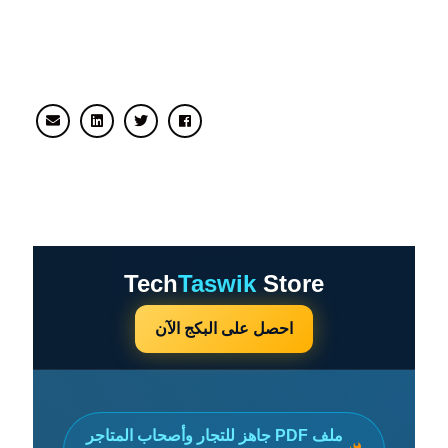
شارك
بكج ارقام موردين اشتراكات رقمية
بالجملة من المتجر الرقمي
Tech
Taswik
Store
احصل على البكج الآن
ملف PDF جاهز للتجار وأصحاب المتاجر