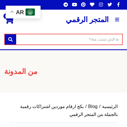
AR
0
المتجر الرقمي
ن
بحث
ا
ص
س
ا
م
ل
ا
ب
من المدونة
ل
ح
ت
ث
ص
ن
ي
الرئيسية
/
Blog
/
بكج ارقام موردين اشتراكات رقمية
ف
بالجملة من المتجر الرقمي