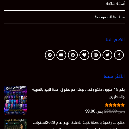
أسئلة شائعة
سياسية الخصوصية
انضم الينا
الأكثر مبيعا
بكج 15 مليون منتج رقمي جملة مع حقوق اعادة البيع بالعربية
والانجليزي
تم التقييم
السعر
السعر
ر.س
250,00
ر.س
99,00
من 5
4.86
الأصلي
الحالي
منتجات رقمية بالجملة قابلة للاعادة البيع لعام 2026(منتجات
هو:
هو: