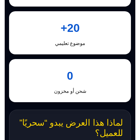
20+
موضوع تعليمي
0
شحن أو مخزون
لماذا هذا العرض يبدو “سحريًا”
للعميل؟