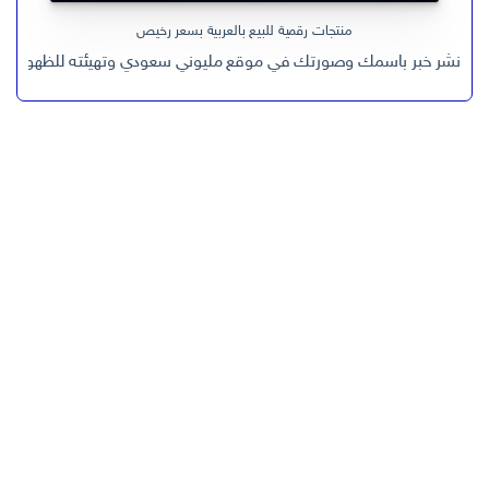
منتجات رقمية للبيع بالعربية بسعر رخيص
نشر خبر باسمك وصورتك في موقع مليوني سعودي وتهيئته للظهور في