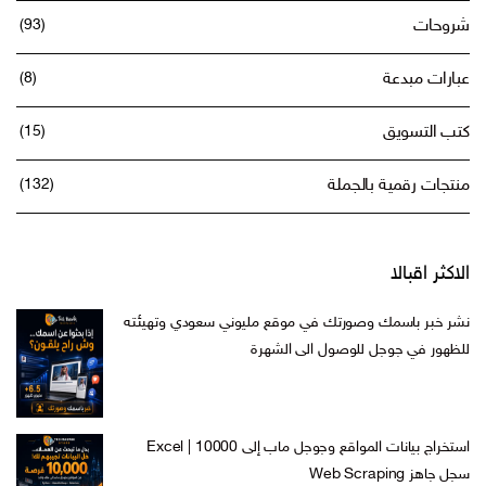
شروحات
(93)
عبارات مبدعة
(8)
كتب التسويق
(15)
منتجات رقمية بالجملة
(132)
الاكثر اقبالا
نشر خبر باسمك وصورتك في موقع مليوني سعودي وتهيئته
للظهور في جوجل للوصول الى الشهرة
السعر
السعر
ر.س
599,00
ر.س
199,00
الأصلي
الحالي
هو:
هو:
استخراج بيانات المواقع وجوجل ماب إلى Excel | 10000
ر.س 599,00.
ر.س 199,00.
سجل جاهز Web Scraping