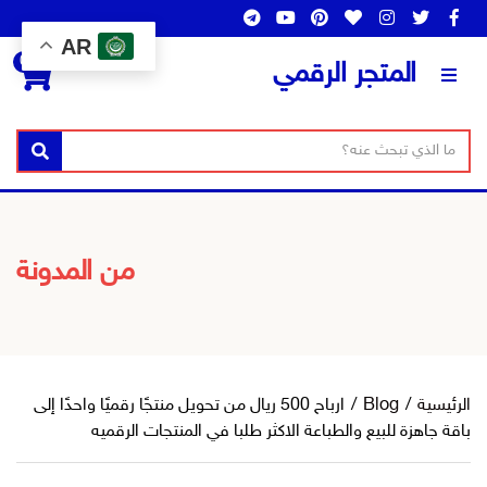
AR
0
المتجر الرقمي
ن
ا
بحث
ص
س
ا
م
ل
ا
ب
ل
من المدونة
ح
ت
ث
ص
ن
ي
ف
الرئيسية
/
Blog
/
ارباح 500 ريال من تحويل منتجًا رقميًا واحدًا إلى
باقة جاهزة للبيع والطباعة الاكثر طلبا في المنتجات الرقميه