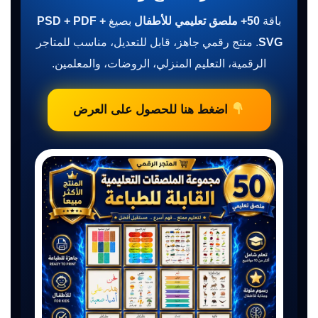
باقة
50+ ملصق تعليمي للأطفال
بصيغ
PSD + PDF +
SVG
. منتج رقمي جاهز، قابل للتعديل، مناسب للمتاجر
الرقمية، التعليم المنزلي، الروضات، والمعلمين.
اضغط هنا للحصول على العرض