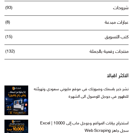
شروحات
(93)
عبارات مبدعة
(8)
كتب التسويق
(15)
منتجات رقمية بالجملة
(132)
الاكثر اقبالا
نشر خبر باسمك وصورتك في موقع مليوني سعودي وتهيئته
للظهور في جوجل للوصول الى الشهرة
السعر
السعر
ر.س
599,00
ر.س
199,00
الأصلي
الحالي
هو:
هو:
استخراج بيانات المواقع وجوجل ماب إلى Excel | 10000
ر.س 599,00.
ر.س 199,00.
سجل جاهز Web Scraping