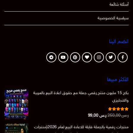
أسئلة شائعة
سياسية الخصوصية
انضم الينا
الأكثر مبيعا
بكج 15 مليون منتج رقمي جملة مع حقوق اعادة البيع بالعربية
والانجليزي
تم التقييم
السعر
السعر
ر.س
250,00
ر.س
99,00
من 5
4.86
الأصلي
الحالي
منتجات رقمية بالجملة قابلة للاعادة البيع لعام 2026(منتجات
هو:
هو: