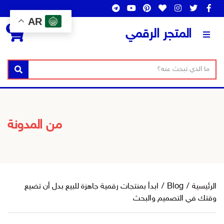
AR
0
المتجر الرقمي
ن
ا
بحث
ص
س
ا
م
ل
ا
ب
ل
من المدونة
ح
ت
ث
ص
ن
ي
ف
الرئيسية
/
Blog
/
ابدأ بمنتجات رقمية جاهزة للبيع بدل أن تضيع
وقتك في التصميم والبحث