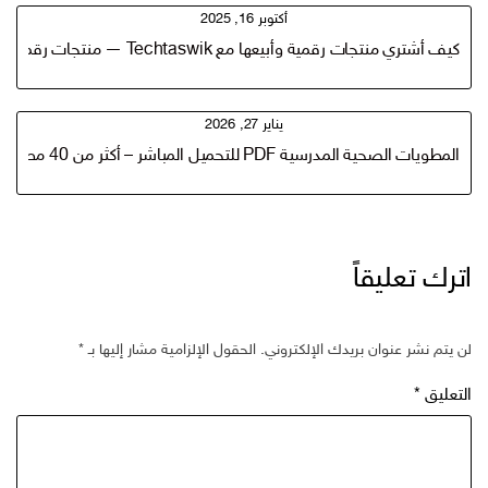
أكتوبر 16, 2025
كيف أشتري منتجات رقمية وأبيعها مع Techtaswik — منتجات رقمية جاهزة ومجانية وأفكار مربحة لتحقيق 1000 ريال سعودي
يناير 27, 2026
المطويات الصحية المدرسية PDF للتحميل المباشر – أكثر من 40 مطوية جاهزة للطباعة
اترك تعليقاً
لن يتم نشر عنوان بريدك الإلكتروني.
الحقول الإلزامية مشار إليها بـ
*
التعليق
*