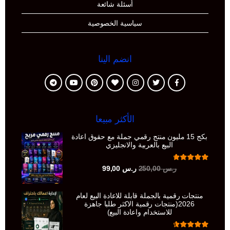
أسئلة شائعة
سياسية الخصوصية
انضم الينا
الأكثر مبيعا
بكج 15 مليون منتج رقمي جملة مع حقوق اعادة
البيع بالعربية والانجليزي
تم التقييم
السعر
السعر
ر.س
250,00
ر.س
99,00
من 5
4.86
الأصلي
الحالي
هو:
هو:
منتجات رقمية بالجملة قابلة للاعادة البيع لعام
ر.س 250,00.
ر.س 99,00.
2026(منتجات رقمية الاكثر طلبا جاهزة
للاستخدام واعادة البيع)