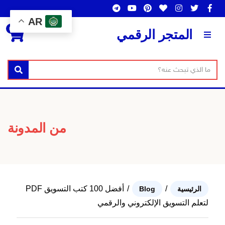
AR
0
المتجر الرقمي
ن
بحث
ا
ص
س
ا
م
ل
ا
ب
من المدونة
ل
ح
ت
ث
ص
ن
ي
/
/
أفضل 100 كتب التسويق PDF
الرئيسية
Blog
ف
لتعلم التسويق الإلكتروني والرقمي