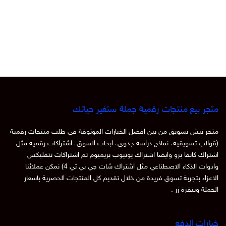
متجر بيع منتجات رقمية جملة ستغير حياتك
متجر تيش تسويق من بين افضل الخيارات الموثوقة في طلب منتجات رقمية
(قوالب تسويقية، نماذج دراسة جدوى، ابحاث السوق، اشتراكات رقمية مثل
اشتراك كانفا برو وايضا اشتراك يوتيوب بريميوم ثم اشتراكات نتفليكس
وادوات الذكاء الاصطناعي مثل اشتراك شات جي بي تي 4) نمكن عملائنا
الاعزاء بتجربة تسوق فريدة من خلال تقديم كل المنتجات الحصرية باسعار
الجملة وبنقرة زر .
خيارات الدفع