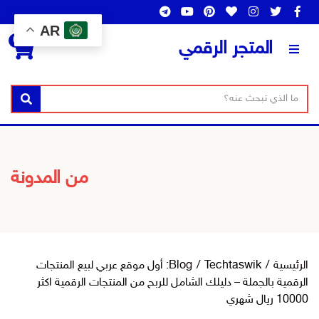
AR
0
المتجر الرقمي
ن
ا
بحث
ص
س
ا
م
ل
ا
ب
ل
من المدونة
ح
ت
ث
ص
ن
ي
ف
الرئيسية
/
/
Blog
Techtaswik: أول موقع عربي لبيع المنتجات
الرقمية بالجملة – دليلك الشامل للربح من المنتجات الرقمية اكثر
10000 ريال شهري