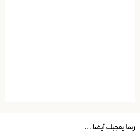
ربما يعجبك أيضا …