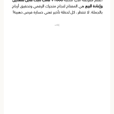
اغتنم الفرصة الآن! مكتبة
1000+ قالب ثابت قابل للتعديل
وإعادة البيع
هي المفتاح لنجاح متجرك الرقمي وتحقيق أرباح
بالجملة. لا تنتظر، كل لحظة تأخير تعني خسارة فرص ذهبية!
إعلان