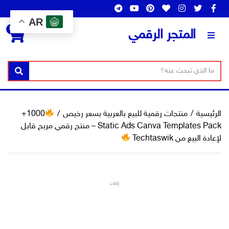
AR
0
المتجر الرقمي
ن
ا
بحث
ص
س
ا
م
ل
ا
الرئيسية
/
منتجات رقمية للبيع بالعربية بسعر رخيص
/
1000+
ب
ل
Static Ads Canva Templates Pack – منتج رقمي مربح قابل
ح
ت
لإعادة البيع من Techtaswik
ث
ص
ن
ي
إعلان
ف