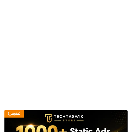
تخفيض!