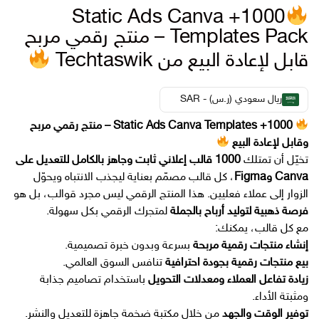
1000+ Static Ads Canva
Templates Pack – منتج رقمي مربح
قابل لإعادة البيع من Techtaswik
ريال سعودي (ر.س) - SAR
1000+ Static Ads Canva Templates – منتج رقمي مربح
وقابل لإعادة البيع
تخيّل أن تمتلك
1000 قالب إعلاني ثابت وجاهز بالكامل للتعديل على
Canva وFigma
، كل قالب مصمّم بعناية ليجذب الانتباه ويحوّل
الزوار إلى عملاء فعليين. هذا المنتج الرقمي ليس مجرد قوالب، بل هو
فرصة ذهبية لتوليد أرباح بالجملة
لمتجرك الرقمي بكل سهولة.
مع كل قالب، يمكنك:
إنشاء منتجات رقمية مربحة
بسرعة وبدون خبرة تصميمية.
بيع منتجات رقمية بجودة احترافية
تنافس السوق العالمي.
زيادة تفاعل العملاء ومعدلات التحويل
باستخدام تصاميم جذابة
ومثبتة الأداء.
توفير الوقت والجهد
من خلال مكتبة ضخمة جاهزة للتعديل والنشر.