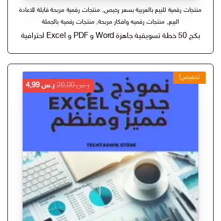
منتجات رقمية للبيع بالعربية بسعر رخيص
,
منتجات رقمية مربحة قابلة للاعادة
البيع
,
منتجات رقميه وافكار مربحة
,
منتجات رقمية بالجملة
بكج 50 خطة تسويقية جاهزة Word و PDF و Excel احترافية
تخفيض!
السعر
السعر
ر.س
20,00
ر.س
4,99
الأصلي
الحالي
هو:
هو:
ر.س 20,00.
ر.س 4,99.