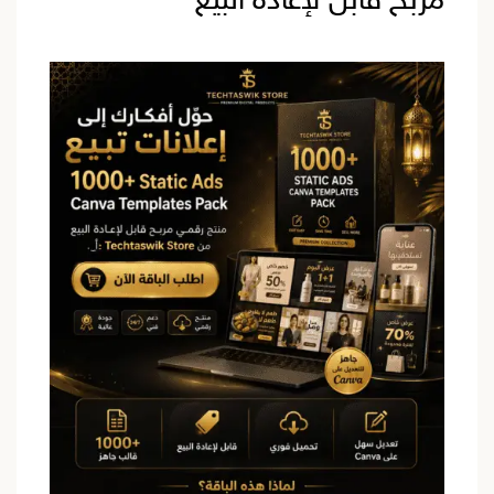
مربح قابل لإعادة البيع
من
Techtaswik