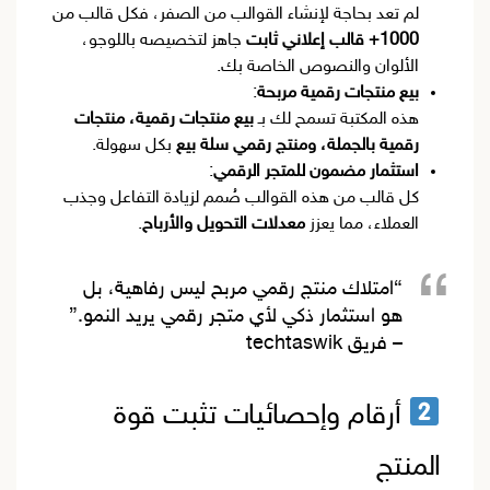
لم تعد بحاجة لإنشاء القوالب من الصفر، فكل قالب من
1000+ قالب إعلاني ثابت
جاهز لتخصيصه باللوجو،
الألوان والنصوص الخاصة بك.
بيع منتجات رقمية مربحة
:
هذه المكتبة تسمح لك بـ
بيع منتجات رقمية، منتجات
رقمية بالجملة، ومنتج رقمي سلة بيع
بكل سهولة.
استثمار مضمون للمتجر الرقمي
:
كل قالب من هذه القوالب صُمم لزيادة التفاعل وجذب
العملاء، مما يعزز
معدلات التحويل والأرباح
.
“امتلاك منتج رقمي مربح ليس رفاهية، بل
هو استثمار ذكي لأي متجر رقمي يريد النمو.”
–
فريق techtaswik
أرقام وإحصائيات تثبت قوة
المنتج