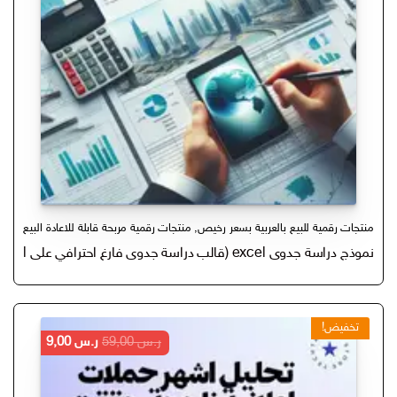
منتجات رقمية للبيع بالعربية بسعر رخيص
,
منتجات رقمية مربحة قابلة للاعادة البيع
نموذج دراسة جدوى excel (قالب دراسة جدوى فارغ احترافي على excel)
تخفيض!
السعر
السعر
ر.س
59,00
ر.س
9,00
الأصلي
الحالي
هو:
هو: