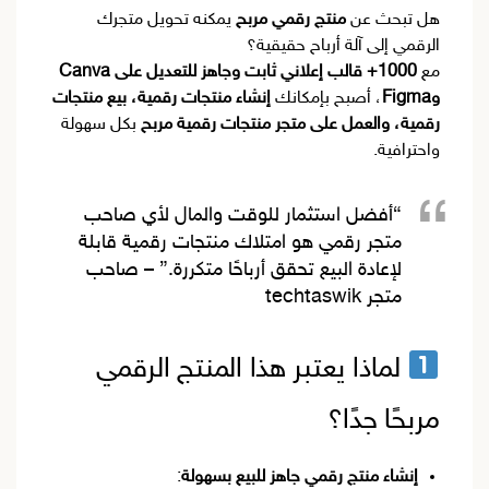
هل تبحث عن
منتج رقمي مربح
يمكنه تحويل متجرك
الرقمي إلى آلة أرباح حقيقية؟
مع
1000+ قالب إعلاني ثابت وجاهز للتعديل على Canva
وFigma
، أصبح بإمكانك
إنشاء منتجات رقمية، بيع منتجات
رقمية، والعمل على متجر منتجات رقمية مربح
بكل سهولة
واحترافية.
“أفضل استثمار للوقت والمال لأي صاحب
متجر رقمي هو امتلاك منتجات رقمية قابلة
لإعادة البيع تحقق أرباحًا متكررة.” –
صاحب
متجر techtaswik
لماذا يعتبر هذا المنتج الرقمي
مربحًا جدًا؟
إنشاء منتج رقمي جاهز للبيع بسهولة
: