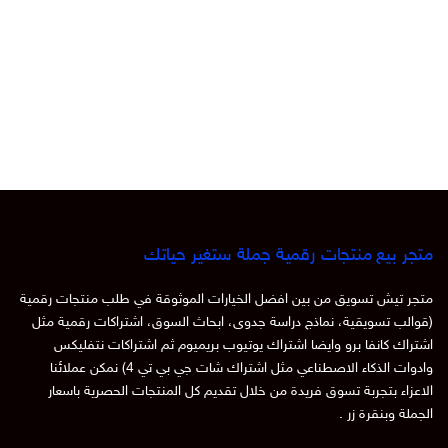
متجر بيع منتجات رقمية جملة ستغير حياتك
متجر تيش تسويق من بين افضل الخيارات الموثوقة في طلب منتجات رقمية
(قوالب تسويقية، نماذج دراسة جدوى، ابحاث السوق، اشتراكات رقمية مثل
اشتراك كانفا برو وايضا اشتراك يوتيوب بريميوم ثم اشتراكات نتفليكس
وادوات الذكاء الاصطناعي مثل اشتراك شات جي بي تي 4) نمكن عملائنا
الاعزاء بتجربة تسوق فريدة من خلال تقديم كل المنتجات الحصرية باسعار
الجملة وبنقرة زر .