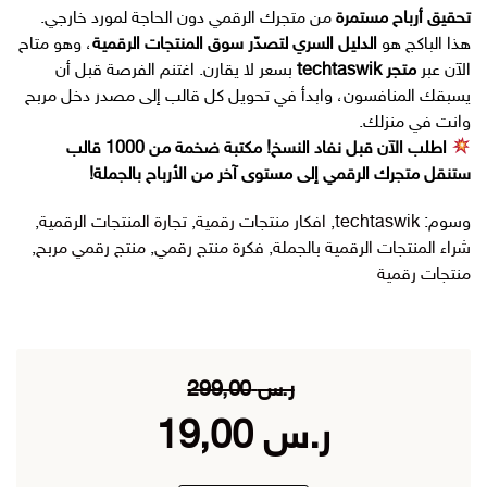
تحقيق أرباح مستمرة
من متجرك الرقمي دون الحاجة لمورد خارجي.
هذا الباكج هو
الدليل السري لتصدّر سوق المنتجات الرقمية
، وهو متاح
الآن عبر
متجر techtaswik
بسعر لا يقارن. اغتنم الفرصة قبل أن
يسبقك المنافسون، وابدأ في تحويل كل قالب إلى مصدر دخل مربح
وانت في منزلك.
اطلب الآن قبل نفاد النسخ! مكتبة ضخمة من 1000 قالب
ستنقل متجرك الرقمي إلى مستوى آخر من الأرباح بالجملة!
وسوم:
techtaswik
,
افكار منتجات رقمية
,
تجارة المنتجات الرقمية
,
شراء المنتجات الرقمية بالجملة
,
فكرة منتج رقمي
,
منتج رقمي مربح
,
منتجات رقمية
ر.س
299,00
السعر
السعر
ر.س
19,00