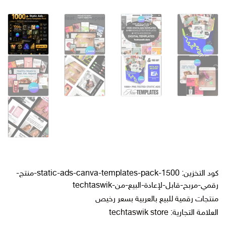
كود التخزين:
1500-static-ads-canva-templates-pack-منتج-
رقمي-مربح-قابل-لإعادة-البيع-من-techtaswik
منتجات رقمية للبيع بالعربية بسعر رخيص
العلامة التجارية:
techtaswik store