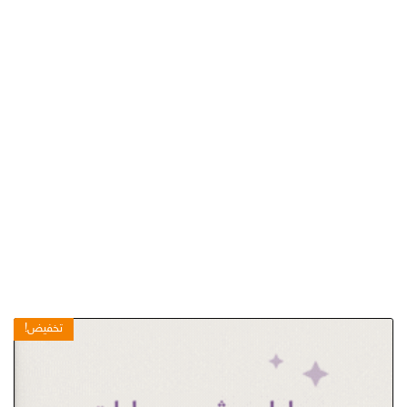
تخفيض!