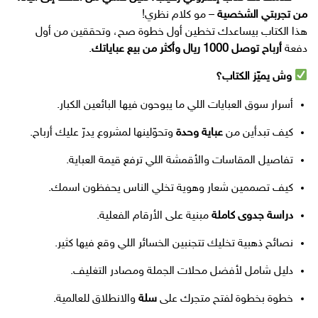
من تجربتي الشخصية
– مو كلام نظري!
هذا الكتاب بيساعدك تخطين أول خطوة صح، وتحققين من أول
دفعة
أرباح توصل 1000 ريال وأكثر من بيع عباياتك
.
وش يميّز الكتاب؟
أسرار سوق العبايات اللي ما يبوحون فيها البائعين الكبار.
كيف تبدأين من
عباية وحدة
وتحوّلينها لمشروع يدرّ عليك أرباح.
تفاصيل المقاسات والأقمشة اللي ترفع قيمة العباية.
كيف تصممين شعار وهوية تخلي الناس يحفظون اسمك.
دراسة جدوى كاملة
مبنية على الأرقام الفعلية.
نصائح ذهبية تخليك تتجنبين الخسائر اللي وقع فيها كثير.
دليل شامل لأفضل محلات الجملة ومصادر التغليف.
خطوة بخطوة لفتح متجرك على
سلة
والانطلاق للعالمية.