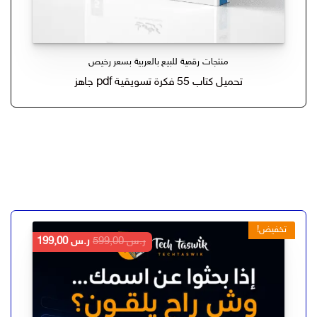
منتجات رقمية للبيع بالعربية بسعر رخيص
تحميل كتاب 55 فكرة تسويقية pdf جاهز
تخفيض!
السعر
السعر
ر.س
599,00
ر.س
199,00
الأصلي
الحالي
هو:
هو:
ر.س 599,00.
ر.س 199,00.