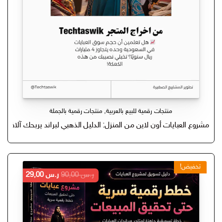
منتجات رقمية للبيع بالعربية
,
منتجات رقمية بالجملة
مشروع العبايات أون لاين من المنزل: الدليل الذهبي لبراند يربحك آلاف الر
تخفيض!
السعر
السعر
ر.س
90,00
ر.س
29,00
الأصلي
الحالي
هو:
هو:
ر.س 90,00.
ر.س 29,00.