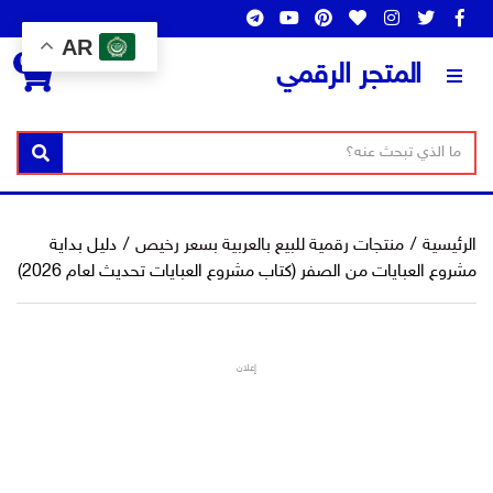
AR
0
المتجر الرقمي
ن
ا
بحث
ص
س
ا
م
ل
ا
الرئيسية
/
منتجات رقمية للبيع بالعربية بسعر رخيص
/
دليل بداية
ب
ل
مشروع العبايات من الصفر (كتاب مشروع العبايات تحديث لعام 2026)
ح
ت
ث
ص
ن
إعلان
ي
ف