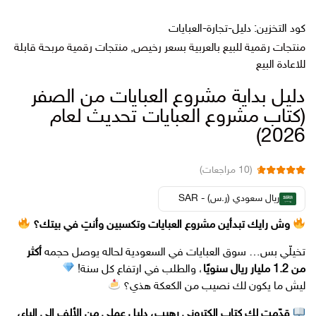
كود التخزين:
دليل-تجارة-العبايات
منتجات رقمية للبيع بالعربية بسعر رخيص
,
منتجات رقمية مربحة قابلة
للاعادة البيع
دليل بداية مشروع العبايات من الصفر
(كتاب مشروع العبايات تحديث لعام
2026)
(
10
مراجعات)
10
تم التقييم بـ
من 5
4.80
ريال سعودي (ر.س) - SAR
بناءً على
عملاء
تقييم
وش رايك تبدأين مشروع العبايات وتكسبين وأنتِ في بيتك؟
تخيلّي بس… سوق العبايات في السعودية لحاله يوصل حجمه
أكثر
من 1.2 مليار ريال سنويًا
، والطلب في ارتفاع كل سنة!
ليش ما يكون لك نصيب من الكعكة هذي؟
قدّمت لك كتاب إلكتروني رهيب، دليل عملي من الألف إلى الياء،