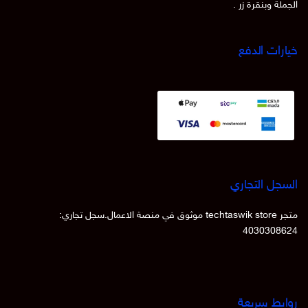
الجملة وبنقرة زر .
خيارات الدفع
السجل التجاري
متجر techtaswik store موثوق في منصة الاعمال.سجل تجاري:
4030308624
روابط سريعة