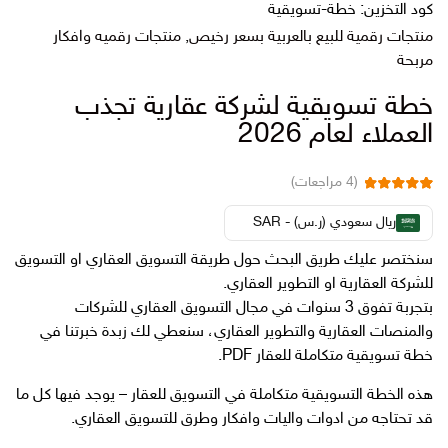
كود التخزين:
خطة-تسويقية
منتجات رقمية للبيع بالعربية بسعر رخيص
,
منتجات رقميه وافكار
مربحة
خطة تسويقية لشركة عقارية تجذب
العملاء لعام 2026
(
4
مراجعات)
4
تم التقييم بـ
من 5
5.00
ريال سعودي (ر.س) - SAR
بناءً على تقييم
عملاء
سنختصر عليك طريق البحث حول طريقة التسويق العقاري او التسويق
للشركة العقارية او التطوير العقاري.
بتجربة تفوق 3 سنوات في مجال التسويق العقاري للشركات
والمنصات العقارية والتطوير العقاري، سنعطي لك زبدة خبرتنا في
خطة تسويقية متكاملة للعقار PDF.
هذه الخطة التسويقية متكاملة في التسويق للعقار – يوجد فيها كل ما
قد تحتاجه من ادوات واليات وافكار وطرق للتسويق العقاري.