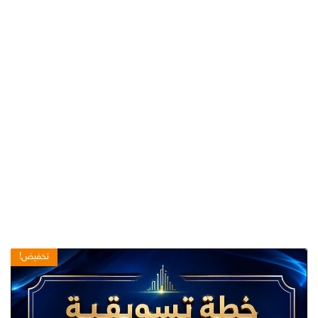
تخفيض!