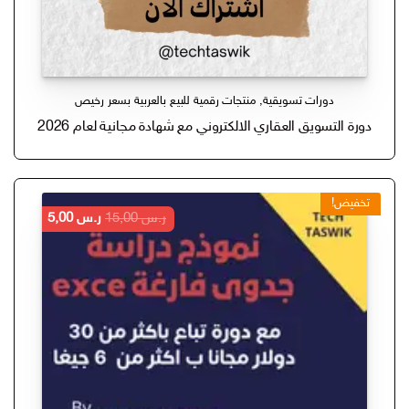
دورات تسويقية
,
منتجات رقمية للبيع بالعربية بسعر رخيص
دورة التسويق العقاري الالكتروني مع شهادة مجانية لعام 2026
تخفيض!
السعر
السعر
ر.س
15,00
ر.س
5,00
الأصلي
الحالي
هو:
هو:
ر.س 15,00.
ر.س 5,00.