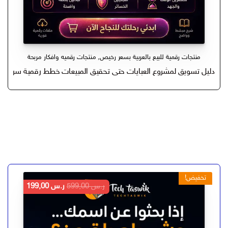
منتجات رقمية للبيع بالعربية بسعر رخيص
,
منتجات رقميه وافكار مربحة
دليل تسويق لمشروع العبايات حتى تحقيق المبيعات خطط رقمية سرية
تخفيض!
السعر
السعر
ر.س
599,00
ر.س
199,00
الأصلي
الحالي
هو:
هو:
ر.س 599,00.
ر.س 199,00.