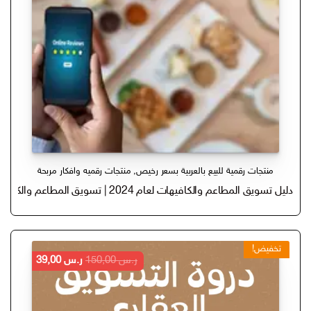
منتجات رقمية للبيع بالعربية بسعر رخيص
,
منتجات رقميه وافكار مربحة
دليل تسويق المطاعم والكافيهات لعام 2024 | تسويق المطاعم والكافهيات PDF
تخفيض!
السعر
السعر
ر.س
150,00
ر.س
39,00
الأصلي
الحالي
هو:
هو:
ر.س 150,00.
ر.س 39,00.