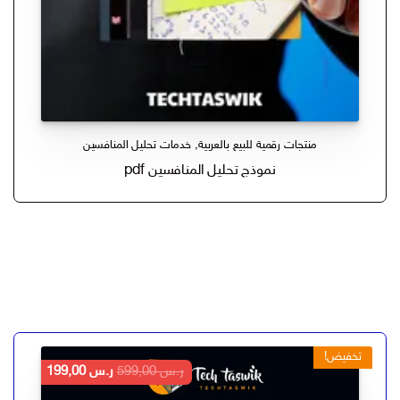
منتجات رقمية للبيع بالعربية
,
خدمات تحليل المنافسين
نموذج تحليل المنافسين pdf
تخفيض!
السعر
السعر
ر.س
599,00
ر.س
199,00
الأصلي
الحالي