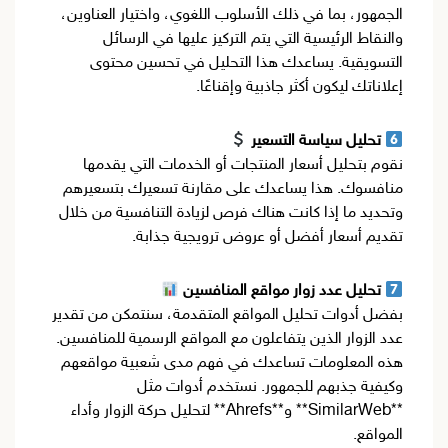
الجمهور، بما في ذلك الأسلوب اللغوي، واختيار العناوين،
والنقاط الرئيسية التي يتم التركيز عليها في الرسائل
التسويقية. يساعدك هذا التحليل في تحسين محتوى
إعلاناتك ليكون أكثر جاذبية وإقناعًا.
تحليل سياسة التسعير
نقوم بتحليل أسعار المنتجات أو الخدمات التي يقدمها
منافسوك. هذا يساعدك على مقارنة تسعيرك بتسعيرهم
وتحديد ما إذا كانت هناك فرص لزيادة التنافسية من خلال
تقديم أسعار أفضل أو عروض ترويجية جذابة.
تحليل عدد زوار مواقع المنافسين
بفضل أدوات تحليل المواقع المتقدمة، سنتمكن من تقدير
عدد الزوار الذين يتفاعلون مع المواقع الرسمية للمنافسين.
هذه المعلومات تساعدك في فهم مدى شعبية مواقعهم
وكيفية جذبهم للجمهور. نستخدم أدوات مثل
**SimilarWeb** و**Ahrefs** لتحليل حركة الزوار وأداء
المواقع.