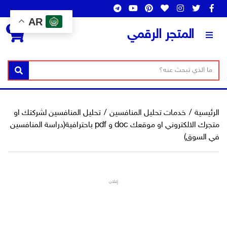
AR
0
المتجر الرقمي
ن
ا
بحث
ص
س
ا
م
ل
ا
الرئيسية
/
خدمات تحليل المنافسين
/
تحليل المنافسين لشركتك او
ب
ل
متجرك الالكتروني او موقعك doc و pdf باحترافية(دراسة المنافسين
ح
ت
في السوق)
ث
ص
ن
ي
إعلان
ف