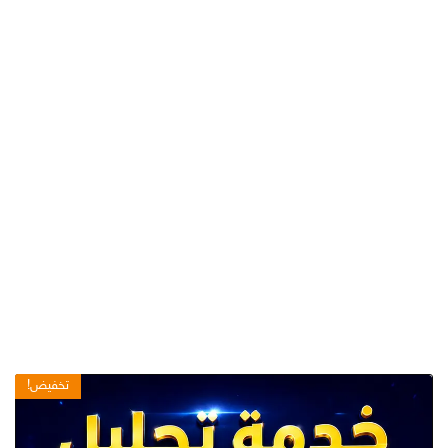
تخفيض!