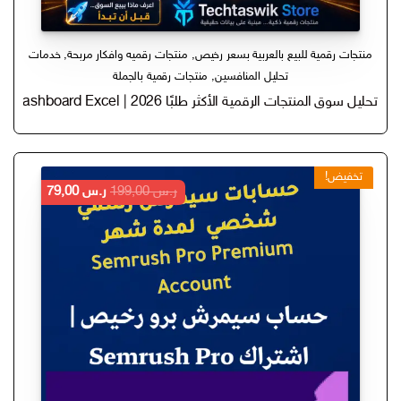
منتجات رقمية للبيع بالعربية بسعر رخيص
,
منتجات رقميه وافكار مربحة
,
خدمات
تحليل المنافسين
,
منتجات رقمية بالجملة
تحليل سوق المنتجات الرقمية الأكثر طلبًا 2026 | Dashboard Excel احترافي + أفكار منتجات رقمية قابلة للبيع
تخفيض!
السعر
السعر
ر.س
199,00
ر.س
79,00
الأصلي
الحالي
هو:
هو:
ر.س 199,00.
ر.س 79,00.