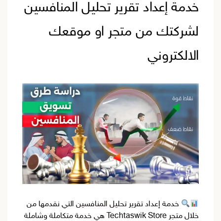
pdf
خدمة إعداد تقرير تحليل المنافسين
باحترافية(دراسة
المنافسين
لشركتك من متجر او موقعك
في
الالكتروني
السوق)
خدمة إعداد تقرير
تحليل المنافسين
التي نقدمها من
خلال متجر Techtaswik Store هي خدمة متكاملة وشاملة