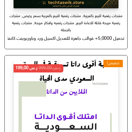
منتجات رقمية للبيع بالعربية
,
منتجات رقمية للبيع بالعربية بسعر رخيص
,
منتجات
رقمية مربحة قابلة للاعادة البيع
,
منتجات رقميه وافكار مربحة
,
منتجات رقمية
بالجملة
تحميل 5,0000+ قوالب جاهزة للتعديل اكسيل ورد وباوربوينت كانفا (قوالب وملفات Excel، عروض PowerPoint باوربوينت Word)
تخفيض!
السعر
السعر
ر.س
999,00
ر.س
199,00
الأصلي
الحالي
هو:
هو:
ر.س 999,00.
ر.س 199,00.