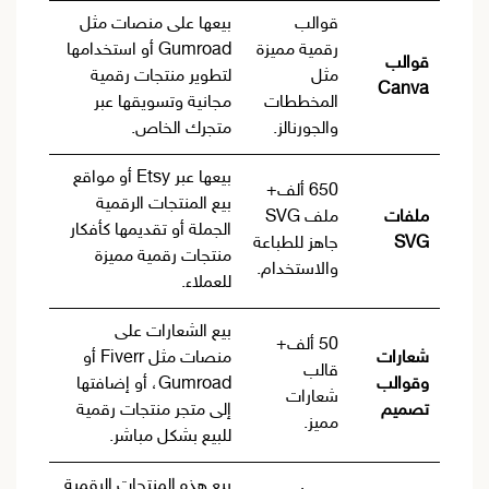
قوالب
بيعها على منصات مثل
رقمية مميزة
Gumroad أو استخدامها
قوالب
مثل
لتطوير منتجات رقمية
Canva
المخططات
مجانية وتسويقها عبر
والجورنالز.
متجرك الخاص.
بيعها عبر Etsy أو مواقع
650 ألف+
بيع المنتجات الرقمية
ملفات
ملف SVG
الجملة أو تقديمها كأفكار
SVG
جاهز للطباعة
منتجات رقمية مميزة
والاستخدام.
للعملاء.
بيع الشعارات على
50 ألف+
شعارات
منصات مثل Fiverr أو
قالب
وقوالب
Gumroad، أو إضافتها
شعارات
تصميم
إلى متجر منتجات رقمية
مميز.
للبيع بشكل مباشر.
بيع هذه المنتجات الرقمية