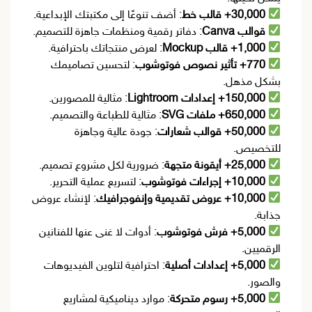
30,000+ قالب خط
: أضف تنوعًا إلى مكتبتك الإبداعية.
قوالب Canva
: دفاتر رقمية ومنظمات جاهزة للتصميم.
1,000+ قالب Mockup
: لعرض منتجاتك باحترافية.
770+ تأثير نصوص فوتوشوب
: لتحسين تصاميمك
بشكل مذهل.
150,000+ إعدادات Lightroom
: مثالية للمصورين.
650,000+ ملفات SVG
: مثالية للطباعة والتصميم.
50,000+ قوالب شعارات
: جودة عالية وجاهزة
للتخصيص.
25,000+ أيقونة متجهة
: ضرورية لكل مشروع تصميم.
10,000+ إجراءات فوتوشوب
: لتسريع عملية التحرير.
10,000+ عروض تقديمية وإنفوجرافيك
: لإنشاء عروض
جذابة.
5,000+ فرش فوتوشوب
: أدوات لا غنى عنها للفنانين
الرقميين.
5,000+ إعدادات أصلية
: احترافية لتلوين الفيديوهات
والصور.
5,000+ رسوم متحركة
: موارد ديناميكية لمشاريع