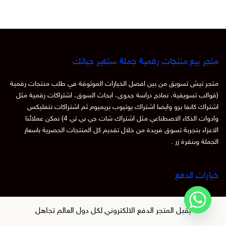
متجر بيع منتجات رقمية جملة ستغير حياتك
متجر تيش تسويق من بين افضل الخيارات الموثوقة في طلب منتجات رقمية
(قوالب تسويقية، نماذج دراسة جدوى، ابحاث السوق، اشتراكات رقمية مثل
اشتراك كانفا برو وايضا اشتراك يوتيوب بريميوم ثم اشتراكات نتفليكس
وادوات الذكاء الاصطناعي مثل اشتراك شات جي بي تي 4) نمكن عملائنا
الاعزاء بتجربة تسوق فريدة من خلال تقديم كل المنتجات الحصرية باسعار
الجملة وبنقرة زر .
خيارات الدفع
يقبل المتجر الدفع الالكتروني لكل دول العالم
تجاهل