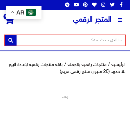
AR
0
المتجر الرقمي
ن
ا
بحث
ص
س
ا
م
ل
ا
الرئيسية
/
منتجات رقمية بالجملة
/
باقة منتجات رقمية لإعادة البيع
ب
ل
بلا حدود (20 مليون منتج رقمي مربح)
ح
ت
ث
ص
ن
إعلان
ي
ف