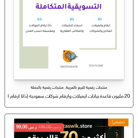
منتجات رقمية للبيع بالعربية
,
منتجات رقمية بالجملة
20 مليون قاعدة بيانات ايميلات وارقام شركات سعودية (داتا ارقام ايميلات عملاء للتسويق والمبيعات)
تخفيض!
السعر
السعر
ر.س
199,00
ر.س
99,00
الأصلي
الحالي