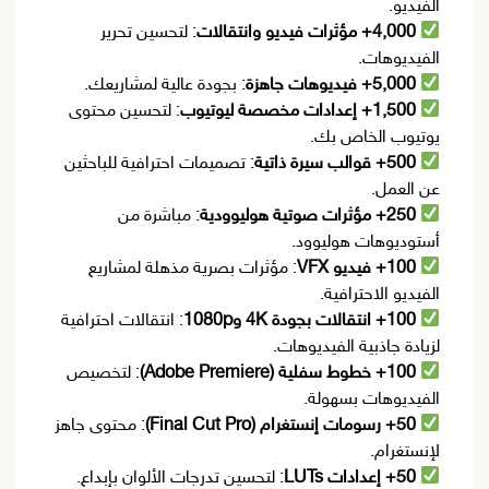
الفيديو.
4,000+ مؤثرات فيديو وانتقالات
: لتحسين تحرير
الفيديوهات.
5,000+ فيديوهات جاهزة
: بجودة عالية لمشاريعك.
1,500+ إعدادات مخصصة ليوتيوب
: لتحسين محتوى
يوتيوب الخاص بك.
500+ قوالب سيرة ذاتية
: تصميمات احترافية للباحثين
عن العمل.
250+ مؤثرات صوتية هوليوودية
: مباشرة من
أستوديوهات هوليوود.
100+ فيديو VFX
: مؤثرات بصرية مذهلة لمشاريع
الفيديو الاحترافية.
100+ انتقالات بجودة 4K و1080p
: انتقالات احترافية
لزيادة جاذبية الفيديوهات.
100+ خطوط سفلية (Adobe Premiere)
: لتخصيص
الفيديوهات بسهولة.
50+ رسومات إنستغرام (Final Cut Pro)
: محتوى جاهز
لإنستغرام.
50+ إعدادات LUTs
: لتحسين تدرجات الألوان بإبداع.