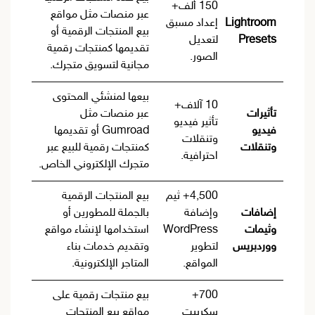
150 ألف+
عبر منصات مثل مواقع
Lightroom
إعداد مسبق
بيع المنتجات الرقمية أو
Presets
لتعديل
تقديمها كمنتجات رقمية
الصور.
مجانية لتسويق متجرك.
بيعها لمنشئي المحتوى
10 آلاف+
تأثيرات
عبر منصات مثل
تأثير فيديو
فيديو
Gumroad أو تقديمها
وتنقلات
وتنقلات
كمنتجات رقمية للبيع عبر
احترافية.
متجرك الإلكتروني الخاص.
4,500+ ثيم
بيع المنتجات الرقمية
إضافات
وإضافة
بالجملة للمطورين أو
وثيمات
WordPress
استخدامها لإنشاء مواقع
ووردبريس
لتطوير
وتقديم خدمات بناء
المواقع.
المتاجر الإلكترونية.
700+
بيع منتجات رقمية على
سكريبت
مواقع بيع المنتجات