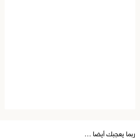
ربما يعجبك أيضا …