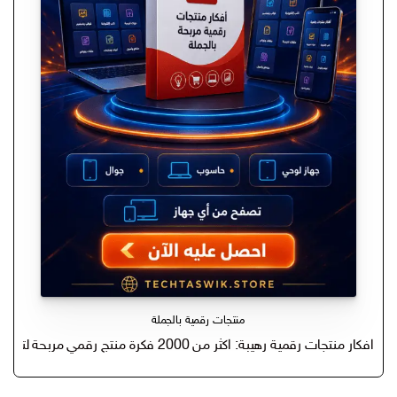
منتجات رقمية بالجملة
افكار منتجات رقمية رهيبة: اكثر من 2000 فكرة منتج رقمي مربحة لتحقيق دخل سلبي وبدء اعمالك على اتسي مع حقوق البيع