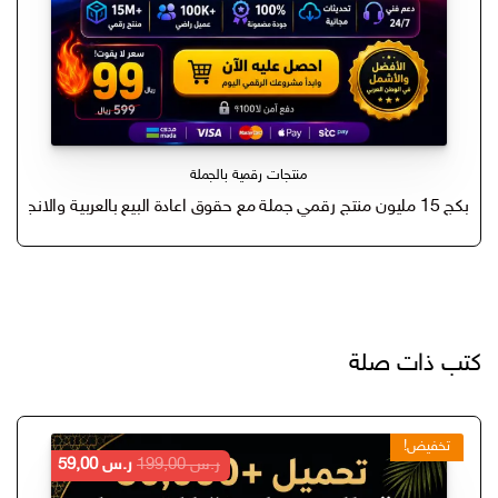
منتجات رقمية بالجملة
بكج 15 مليون منتج رقمي جملة مع حقوق اعادة البيع بالعربية والانجليزي
كتب ذات صلة
تخفيض!
السعر
السعر
ر.س
199,00
ر.س
59,00
الأصلي
الحالي