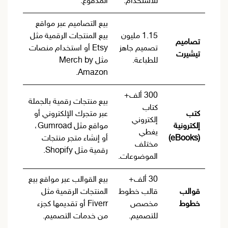
للاستخدام.
المدفوع.
بيع التصاميم عبر مواقع
1.15 مليون
بيع المنتجات الرقمية مثل
تصاميم
تصميم جاهز
Etsy أو استخدام منصات
تيشيرت
للطباعة.
مثل Merch by
Amazon.
300 ألف+
بيع منتجات رقمية بالجملة
كتاب
كتب
عبر متجرك الإلكتروني أو
إلكتروني
إلكترونية
مواقع مثل Gumroad،
يغطي
(eBooks)
أو إنشاء متجر منتجات
مختلف
رقمية مثل Shopify.
الموضوعات.
30 ألف+
بيع القوالب عبر مواقع بيع
قوالب
قالب خطوط
المنتجات الرقمية مثل
خطوط
مخصص
Fiverr أو تقديمها كجزء
للتصميم.
من خدمات التصميم.