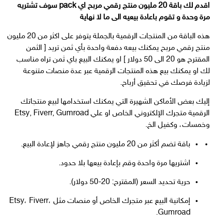
اقدم لك باقة 20 مليون منتج رقمي مربح اي pack سوف تشتريه
مرة وحدة و تقوم باعادة بيعيه الى ما لا نهاية
هذه الباقة من المنتجات الرقمية بالجملة يتوفر على اكثر من 20 مليون
منتج رقمي مربح يمكنك بيعه دفعة واحدة بأي ثمن تريد [ الثمن
المقترح هو 20 الى 50 دولار ] او يمكنك البيع باي ثمن تراه مناسب
لك او يمكنك بيع هذه المنتجات الرقمية عبر عدة منصات متنوعة
لزيادة فرصك في تحقيق أرباح.
إليك بعض الأماكن الشهيرة التي يمكنك استخدامها لبيع منتجاتك
الرقمية متجرك الإلكتروني الخاص او علي Etsy, Fiverr, Gumroad
وخمسات، وكفيل الخ.
باقة تضم أكثر من 20 مليون منتج رقمي جاهز لإعادة البيع.
اشتريها مرة واحدة وقم بإعادة بيعها بلا حدود.
حرية تحديد السعر (المقترح: 20-50 دولار).
إمكانية البيع عبر متجرك الخاص أو منصات مثل Etsy، Fiverr،
Gumroad.