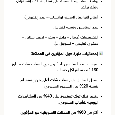
روابط حساباتهم الرسمية على
سناب شات، إنستغرام،
وتيك توك
.
أرقام التواصل المعلنة (واتساب – بريد إلكتروني).
عدد المتابعين ونسبة التفاعل.
التخصصات (جمال – طبخ – سفر – لايف ستايل –
محتوى تعليمي – تسويق…).
إحصائيات مثيرة حول المؤثرين في المملكة:
متوسط عدد المتابعين للمؤثرين في السناب شات يتجاوز
150 ألف متابع لكل حساب
.
معدل التفاعل على
سناب شات أعلى من إنستغرام
بنسبة 20%
بين الجمهور السعودي.
منصة
تيك توك تستحوذ على 40% من المشاهدات
اليومية للشباب السعودي
.
أكثر من
60% من الحملات التسويقية عبر المؤثرين