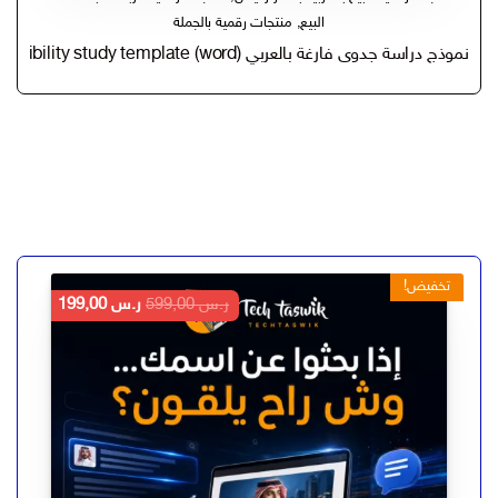
البيع
,
منتجات رقمية بالجملة
نموذج دراسة جدوى فارغة بالعربي feasibility study template (word)
تخفيض!
السعر
السعر
ر.س
599,00
ر.س
199,00
الأصلي
الحالي
هو:
هو:
ر.س 599,00.
ر.س 199,00.