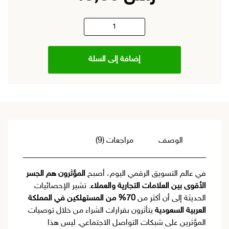
الأصلي
الحالي
كمية
هو:
هو:
قائمة
إضافة إلى السلة
المؤثرين
ر.س 199,00.
ر.س 49,00.
الأعلى
تأثيرًا
في
السعودية
pdf
الوصف
مراجعات (9)
–
أسرع
في عالم التسويق الرقمي اليوم، أصبح
المؤثرون هم الجسر
طريق
الأقوى بين العلامات التجارية والعملاء
. تشير الإحصائيات
لحملتك
الحديثة إلى أن أكثر من
70% من المستهلكين في المملكة
التسويقية
العربية السعودية
يتأثرون بقرارات الشراء من خلال توصيات
المؤثرين على شبكات التواصل الاجتماعي. ليس هذا