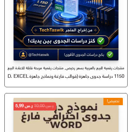
منتجات رقمية للبيع بالعربية بسعر رخيص
,
منتجات رقمية مربحة قابلة للاعادة البيع
1150 دراسة جدوى جاهزة (قوالب فارغة ونماذج جاهزة PDF، WORD، EXCEL) منتج رقمي قابل للاعادة البيع
تخفيض!
السعر
السعر
ر.س
10,00
ر.س
5,99
الأصلي
الحالي
هو:
هو:
ر.س 10,00.
ر.س 5,99.