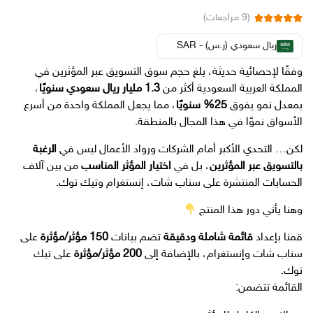
(
9
مراجعات)
9
تم التقييم بـ
من 5
5.00
ريال سعودي (ر.س) - SAR
بناءً على تقييم
عملاء
وفقًا لإحصائية حديثة، بلغ حجم سوق التسويق عبر المؤثرين في
المملكة العربية السعودية أكثر من
1.3 مليار ريال سعودي سنويًا
،
بمعدل نمو يفوق
25% سنويًا
، مما يجعل المملكة واحدة من أسرع
الأسواق نموًا في هذا المجال بالمنطقة.
لكن… التحدي الأكبر أمام الشركات ورواد الأعمال ليس في
الرغبة
بالتسويق عبر المؤثرين
، بل في
اختيار المؤثر المناسب
من بين آلاف
الحسابات المنتشرة على سناب شات، إنستغرام وتيك توك.
وهنا يأتي دور هذا المنتج
قمنا بإعداد
قائمة شاملة ودقيقة
تضم بيانات
150 مؤثر/مؤثرة
على
سناب شات وإنستغرام، بالإضافة إلى
200 مؤثر/مؤثرة
على تيك
توك.
القائمة تتضمن: