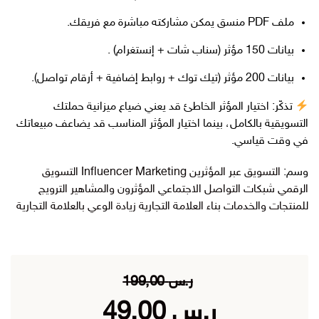
ملف PDF منسق يمكن مشاركته مباشرة مع فريقك.
بيانات 150 مؤثر (سناب شات + إنستغرام) .
بيانات 200 مؤثر (تيك توك + روابط إضافية + أرقام تواصل).
تذكّر: اختيار المؤثر الخاطئ قد يعني ضياع ميزانية حملتك
التسويقية بالكامل، بينما اختيار المؤثر المناسب قد يضاعف مبيعاتك
في وقت قياسي.
وسم:
التسويق عبر المؤثرين Influencer Marketing التسويق
الرقمي شبكات التواصل الاجتماعي المؤثرون والمشاهير الترويج
للمنتجات والخدمات بناء العلامة التجارية زيادة الوعي بالعلامة التجارية
ر.س
199,00
السعر
السعر
ر.س
49,00