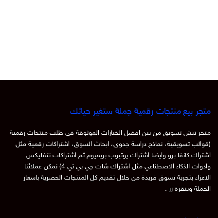
متجر بيع منتجات رقمية جملة ستغير حياتك
متجر تيش تسويق من بين افضل الخيارات الموثوقة في طلب منتجات رقمية
(قوالب تسويقية، نماذج دراسة جدوى، ابحاث السوق، اشتراكات رقمية مثل
اشتراك كانفا برو وايضا اشتراك يوتيوب بريميوم ثم اشتراكات نتفليكس
وادوات الذكاء الاصطناعي مثل اشتراك شات جي بي تي 4) نمكن عملائنا
الاعزاء بتجربة تسوق فريدة من خلال تقديم كل المنتجات الحصرية باسعار
الجملة وبنقرة زر .