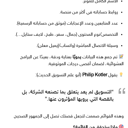
الاسم الكامل للمؤثر.
روابط حساباته في أكثر من منصة.
عدد المتابعين وعدد الإعجابات (موثق من حساباته الرسمية).
التخصص/نوع المحتوى (جمال، سفر، طبخ، لايف ستايل…).
وسيلة الاتصال المباشرة (واتساب/إيميل معلن).
تم جمع هذه البيانات
يدويًا
بعناية ودقة، بعيدًا عن البرامج
العشوائية، لضمان أقصى درجات الموثوقية.
يقول
Philip Kotler
(أبو علم التسويق الحديث):
“التسويق لم يعد يتعلق بما تصنعه الشركة، بل
بالقصة التي يرويها المؤثرون عنها.”
وهذه القوائم صممت لتجعل قصتك تصل إلى الجمهور الصحيح.
ماذا ستحقق من القائمة؟