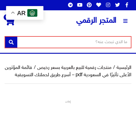
AR
0
المتجر الرقمي
ن
ا
بحث
ص
س
ا
م
ل
ا
الرئيسية
/
منتجات رقمية للبيع بالعربية بسعر رخيص
/
قائمة المؤثرين
ب
ل
الأعلى تأثيرًا في السعودية pdf – أسرع طريق لحملتك التسويقية
ح
ت
ث
ص
ن
إعلان
ي
ف