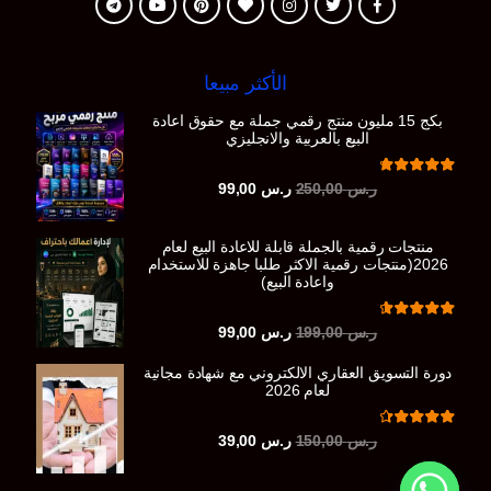
الأكثر مبيعا
بكج 15 مليون منتج رقمي جملة مع حقوق اعادة
البيع بالعربية والانجليزي
تم التقييم
السعر
السعر
ر.س
250,00
ر.س
99,00
من 5
4.86
الأصلي
الحالي
هو:
هو:
منتجات رقمية بالجملة قابلة للاعادة البيع لعام
ر.س 250,00.
ر.س 99,00.
2026(منتجات رقمية الاكثر طلبا جاهزة للاستخدام
واعادة البيع)
تم التقييم
السعر
السعر
ر.س
199,00
ر.س
99,00
من 5
4.73
الأصلي
الحالي
دورة التسويق العقاري الالكتروني مع شهادة مجانية
هو:
هو:
لعام 2026
ر.س 199,00.
ر.س 99,00.
تم التقييم
السعر
السعر
ر.س
150,00
ر.س
39,00
من 5
4.50
الأصلي
الحالي
هو:
هو: