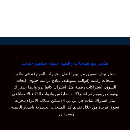
متجر بيع منتجات رقمية جملة ستغير حياتك
متجر تيش تسويق من بين افضل الخيارات الموثوقة في طلب
منتجات رقمية (قوالب تسويقية، نماذج دراسة جدوى، ابحاث
السوق، اشتراكات رقمية مثل اشتراك كانفا برو وايضا اشتراك
يوتيوب بريميوم ثم اشتراكات نتفليكس وادوات الذكاء الاصطناعي
مثل اشتراك شات جي بي تي 4) نمكن عملائنا الاعزاء بتجربة
تسوق فريدة من خلال تقديم كل المنتجات الحصرية باسعار الجملة
وبنقرة زر .