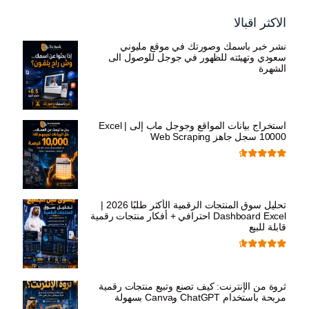
الاكثر اقبالا
نشر خبر باسمك وصورتك في موقع مليوني
سعودي وتهيئته للظهور في جوجل للوصول الى
الشهرة
السعر
السعر
ر.س
599,00
ر.س
199,00
الأصلي
الحالي
هو:
هو:
استخراج بيانات المواقع وجوجل ماب إلى Excel |
10000 سجل جاهز Web Scraping
ر.س 599,00.
ر.س 199,00.
تم التقييم
السعر
السعر
ر.س
599,00
ر.س
99,00
من 5
4.71
الأصلي
الحالي
تحليل سوق المنتجات الرقمية الأكثر طلبًا 2026 |
هو:
هو:
Dashboard Excel احترافي + أفكار منتجات رقمية
قابلة للبيع
ر.س 599,00.
ر.س 99,00.
تم التقييم
السعر
السعر
ر.س
99,00
ر.س
19,00
من 5
4.67
الأصلي
الحالي
ثروة من الإنترنت: كيف تصنع وتبيع منتجات رقمية
مربحة باستخدام ChatGPT وCanva بسهولة
هو:
هو: