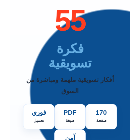
55
فكرة
تسويقية
أفكار تسويقية ملهمة ومباشرة من
السوق
170
PDF
فوري
صفحة
صيغة
تحميل
آمن