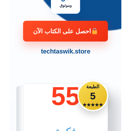
وموثوق
احصل على الكتاب الآن
techtaswik.store
55
الطبعة
5
★★★★★