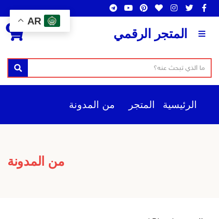
AR
0
المتجر الرقمي
ن
بحث
ا
ص
س
ا
م
الرئيسية
المتجر
من المدونة
ل
ا
ب
ل
ح
ت
ث
ص
من المدونة
ن
ي
ف