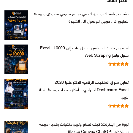
الاكثر اقبالا
نشر خبر باسمك وصورتك في موقع مليوني سعودي وتهيئته
للظهور في جوجل للوصول الى الشهرة
السعر
السعر
ر.س
599,00
ر.س
199,00
الأصلي
الحالي
هو:
هو:
استخراج بيانات المواقع وجوجل ماب إلى Excel | 10000
ر.س 599,00.
ر.س 199,00.
سجل جاهز Web Scraping
تم التقييم
السعر
السعر
ر.س
599,00
ر.س
99,00
من 5
4.71
الأصلي
الحالي
تحليل سوق المنتجات الرقمية الأكثر طلبًا 2026 |
هو:
هو:
Dashboard Excel احترافي + أفكار منتجات رقمية قابلة
ر.س 599,00.
ر.س 99,00.
للبيع
تم التقييم
السعر
السعر
ر.س
99,00
ر.س
19,00
من 5
4.67
الأصلي
الحالي
ثروة من الإنترنت: كيف تصنع وتبيع منتجات رقمية مربحة
هو:
هو:
باستخدام ChatGPT وCanva بسهولة