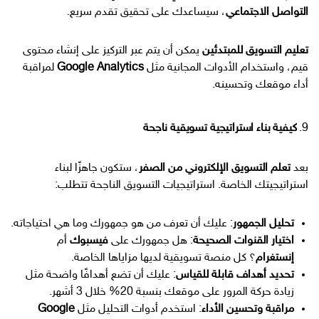
التواصل الاجتماعي
، سيساعدك على تحقيق تقدم سريع.
تعليم التسويق للمبتدئين
يمكن أن يتم عبر التركيز على إنشاء محتوى
قيم، واستخدام الأدوات المجانية مثل
Google Analytics
لمراقبة
أداء موقعك وتحسينه.
9.
كيفية بناء استراتيجية تسويقية ناجحة
بعد
تعلم التسويق الإلكتروني من الصفر
، ستكون جاهزًا لبناء
استراتيجيتك الخاصة. استراتيجيات التسويق الناجحة تتطلب:
تحليل الجمهور
: عليك أن تعرف من هو جمهورك وما هي احتياجاته.
اختيار القنوات الصحيحة
: هل جمهورك على
فيسبوك
أم
إنستغرام
؟ كل منصة تسويقية لديها مزاياها الخاصة.
تحديد أهداف قابلة للقياس
: عليك أن تضع أهدافًا واضحة مثل
زيادة حركة المرور على موقعك بنسبة 20% خلال 3 أشهر.
مراقبة وتحسين الأداء
: استخدم أدوات التحليل مثل
Google