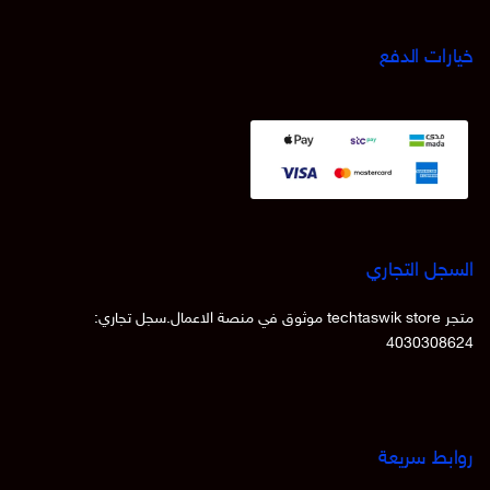
خيارات الدفع
السجل التجاري
متجر techtaswik store موثوق في منصة الاعمال.سجل تجاري:
4030308624
روابط سريعة