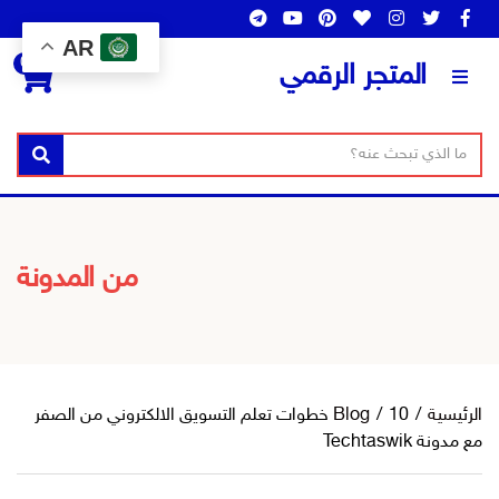
AR
0
المتجر الرقمي
ن
ا
بحث
ص
س
ا
م
ل
ا
ب
ل
من المدونة
ح
ت
ث
ص
ن
ي
ف
الرئيسية
/
/
Blog
10 خطوات تعلم التسويق الالكتروني من الصفر
مع مدونة Techtaswik