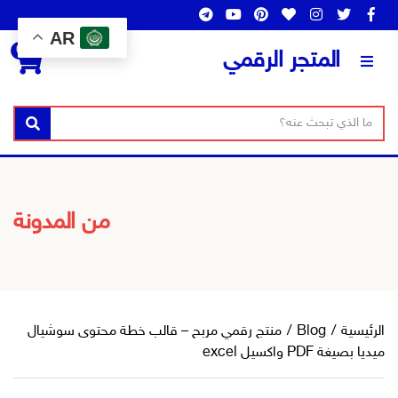
AR
0
المتجر الرقمي
ن
ا
بحث
ص
س
ا
م
ل
ا
ب
ل
من المدونة
ح
ت
ث
ص
ن
ي
ف
الرئيسية
/
Blog
/
منتج رقمي مربح – قالب خطة محتوى سوشيال
ميديا بصيغة PDF واكسيل excel