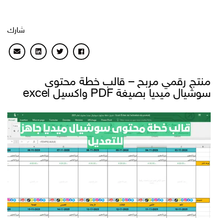
شارك
منتج رقمي مربح – قالب خطة محتوى
سوشيال ميديا بصيغة PDF واكسيل excel