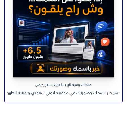
ر.س 599,00.
ر.س 199,00.
منتجات رقمية للبيع بالعربية بسعر رخيص
نشر خبر باسمك وصورتك في موقع مليوني سعودي وتهيئته للظهور في