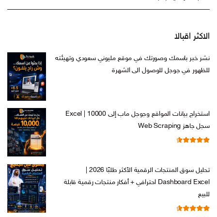
الاكثر اقبالا
نشر خبر باسمك وصورتك في موقع مليوني سعودي وتهيئته
للظهور في جوجل للوصول الى الشهرة
السعر
السعر
ر.س
599,00
ر.س
199,00
الأصلي
الحالي
هو:
هو:
استخراج بيانات المواقع وجوجل ماب إلى Excel | 10000
ر.س 599,00.
ر.س 199,00.
سجل جاهز Web Scraping
تم التقييم
السعر
السعر
ر.س
599,00
ر.س
99,00
من 5
4.71
الأصلي
الحالي
تحليل سوق المنتجات الرقمية الأكثر طلبًا 2026 |
هو:
هو:
Dashboard Excel احترافي + أفكار منتجات رقمية قابلة
ر.س 599,00.
ر.س 99,00.
للبيع
تم التقييم