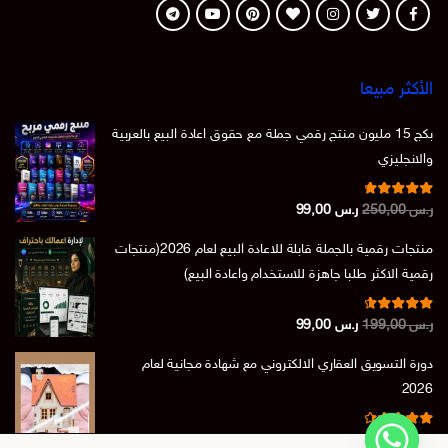
الأكثر مبيعا
بكج 15 مليون منتج رقمي جملة مع حقوق اعادة البيع بالعربية
والانجليزي
تم التقييم
السعر
السعر
ر.س
250,00
ر.س
99,00
من 5
4.86
الأصلي
الحالي
منتجات رقمية بالجملة قابلة للاعادة البيع لعام 2026(منتجات
هو:
هو:
رقمية الاكثر طلبا جاهزة للاستخدام واعادة البيع)
ر.س 250,00.
ر.س 99,00.
تم التقييم
السعر
السعر
ر.س
199,00
ر.س
99,00
من 5
4.73
الأصلي
الحالي
دورة التسويق العقاري الالكتروني مع شهادة مجانية لعام
هو:
هو:
2026
ر.س 199,00.
ر.س 99,00.
تم التقييم
السعر
السعر
ر.س
150,00
ر.س
39,00
من 5
4.50