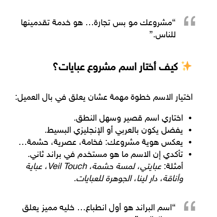
“مشروعك مو بس تجارة… هو خدمة تقدمينها
للناس.”
كيف أختار اسم مشروع عبايات؟
اختيار الاسم خطوة مهمة عشان يعلق في بال العميل:
اختاري اسم
قصير وسهل النطق
.
يفضل يكون
بالعربي أو الإنجليزي البسيط
.
يعكس
هوية مشروعك
: فخامة، عصرية، حشمة…
تأكدي إن الاسم
ما هو مستخدم
في براند ثاني.
أمثلة:
عبايتي، لمسة حشمة، Veil Touch، عباية
وأناقة، دار لينا، الجوهرة للعبايات.
“اسم البراند هو أول انطباع… خليه مميز يعلق