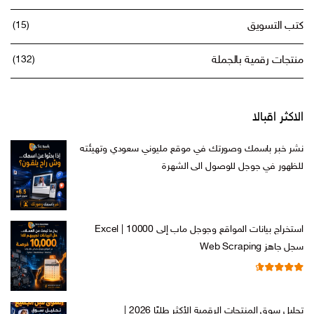
كتب التسويق
(15)
منتجات رقمية بالجملة
(132)
الاكثر اقبالا
نشر خبر باسمك وصورتك في موقع مليوني سعودي وتهيئته
للظهور في جوجل للوصول الى الشهرة
السعر
السعر
ر.س
599,00
ر.س
199,00
الأصلي
الحالي
هو:
هو:
استخراج بيانات المواقع وجوجل ماب إلى Excel | 10000
ر.س 599,00.
ر.س 199,00.
سجل جاهز Web Scraping
تم التقييم
السعر
السعر
ر.س
599,00
ر.س
99,00
من 5
4.71
الأصلي
الحالي
تحليل سوق المنتجات الرقمية الأكثر طلبًا 2026 |