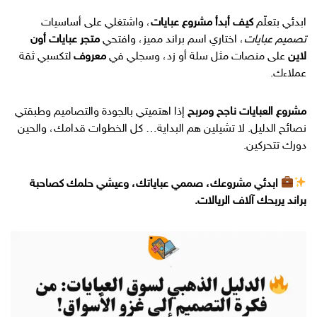
ابدئي بتعلّم
كيف أبدأ مشروع عبايات
، واشتغلي على أساسيات
تصميم عبايات
، اختاري اسم براند مميز، وافتحي
متجر عبايات أون
لاين
على منصات مثل سلة أو زد، وسجلي في
معروف
لتكسبي ثقة
عملاءك.
مشروع العبايات ناجح ومربح
إذا اهتميتي بالجودة والتصاميم وطبقتي
نصائح الدليل. لا تشيلين هم البداية… كل الخطوات قدامك، والحين
دورك تتحركين.
ابدئي مشروعك، صممي عباياتك، وعيشي حلمك كصاحبة
براند يربحك آلاف الريالات.