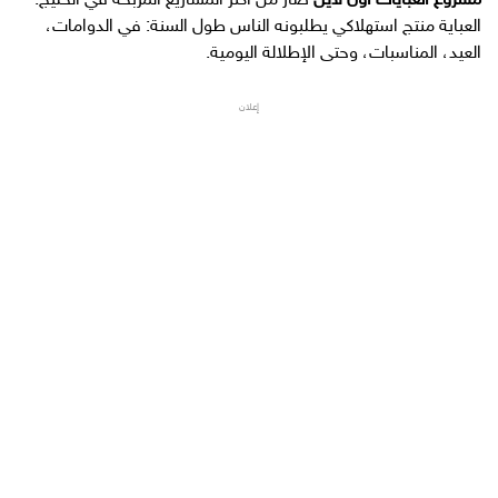
مشروع العبايات أون لاين
صار من أكثر المشاريع المربحة في الخليج.
العباية منتج استهلاكي يطلبونه الناس طول السنة: في الدوامات،
العيد، المناسبات، وحتى الإطلالة اليومية.
إعلان