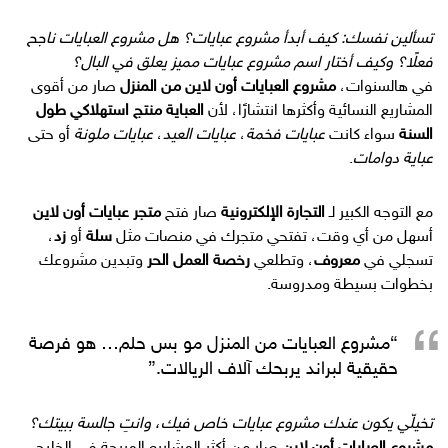
تسألين نفسك: كيف أبدأ مشروع عبايات؟ هل مشروع العبايات ناجح
فعلًا؟ وكيف أختار اسم مشروع عبايات مميز يعلق في البال؟
في هالسنوات،
مشروع العبايات أون لاين من المنزل
صار من أقوى
المشاريع النسائية وأكثرها انتشارًا، لأن
العباية منتج استهلاكي طول
السنة
سواء كانت
عبايات فخمة
،
عبايات العيد
،
عبايات ملونة
أو حتى
عباية دوامات
.
مع التوجه الكبير لـ
التجارة الإلكترونية
صار فتح
متجر عبايات أون لاين
أسهل من أي وقت، تفتحي متجرك في منصات مثل
سلة
أو
زد
،
تسجلي في
معروف
، وتطلعي
رخصة العمل الحر
وتبدين مشروعك
بخطوات بسيطة ومدروسة.
“مشروع العبايات من المنزل مو بس حلم… هو فرصة
حقيقية لبراند يربحك آلاف الريالات.”
تخيلّي يكون عندك مشروع عبايات خاص فيك، وانتِ جالسة ببيتك؟