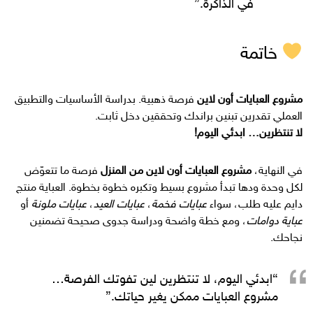
في الذاكرة.”
خاتمة
مشروع العبايات أون لاين
فرصة ذهبية. بدراسة الأساسيات والتطبيق
العملي تقدرين تبنين براندك وتحققين دخل ثابت.
لا تنتظرين… ابدئي اليوم!
في النهاية،
مشروع العبايات أون لاين من المنزل
فرصة ما تتعوّض
لكل وحدة ودها تبدأ مشروع بسيط وتكبره خطوة بخطوة. العباية منتج
دايم عليه طلب، سواء
عبايات فخمة
،
عبايات العيد
،
عبايات ملونة
أو
عباية دوامات
، ومع خطة واضحة ودراسة جدوى صحيحة تضمنين
نجاحك.
“ابدئي اليوم، لا تنتظرين لين تفوتك الفرصة…
مشروع العبايات ممكن يغير حياتك.”