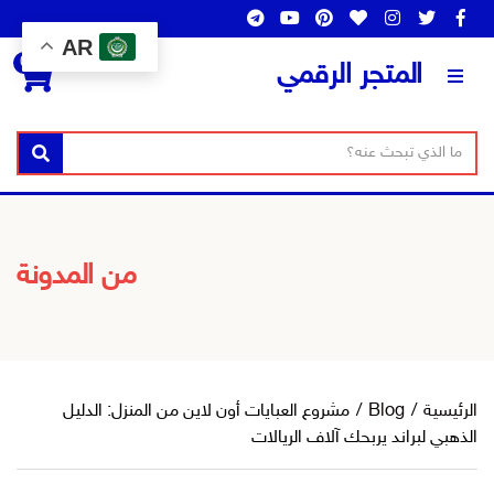
AR
0
المتجر الرقمي
ن
ا
بحث
ص
س
ا
م
ل
ا
ب
ل
من المدونة
ح
ت
ث
ص
ن
ي
ف
الرئيسية
/
Blog
/
مشروع العبايات أون لاين من المنزل: الدليل
الذهبي لبراند يربحك آلاف الريالات