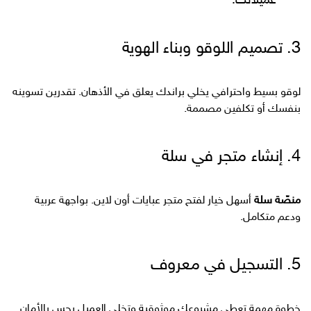
عميلاتك.
3. تصميم اللوقو وبناء الهوية
لوقو بسيط واحترافي يخلي براندك يعلق في الأذهان. تقدرين تسوينه
بنفسك أو تكلفين مصممة.
4. إنشاء متجر في سلة
منصّة سلة
أسهل خيار لفتح متجر عبايات أون لاين. بواجهة عربية
ودعم متكامل.
5. التسجيل في معروف
خطوة مهمة تعطي مشروعك موثوقية وتخلي العميل يحس بالأمان