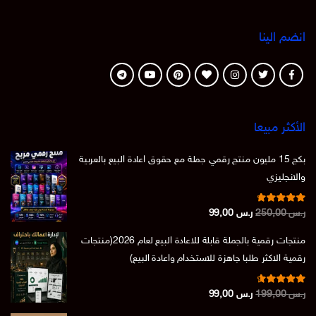
انضم الينا
الأكثر مبيعا
بكج 15 مليون منتج رقمي جملة مع حقوق اعادة البيع بالعربية
والانجليزي
تم التقييم
السعر
السعر
ر.س
250,00
ر.س
99,00
من 5
4.86
الأصلي
الحالي
منتجات رقمية بالجملة قابلة للاعادة البيع لعام 2026(منتجات
هو:
هو:
رقمية الاكثر طلبا جاهزة للاستخدام واعادة البيع)
ر.س 250,00.
ر.س 99,00.
تم التقييم
السعر
السعر
ر.س
199,00
ر.س
99,00
من 5
4.73
الأصلي
الحالي