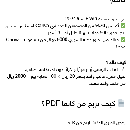
كانفا)
في تقرير نشرته
Fiverr
سنة 2024:
أكثر من
70% من المصممين الجدد في Canva
استطاعوا تحقيق
ربح يفوق 500 دولار شهريًا خلال أول 3 أشهر.
هناك من تجاوز دخله الشهري
5000 دولار
من بيع قوالب Canva
فقط!
كيف ذلك؟
لأن القالب الرقمي يُباع مرارًا وتكرارًا دون أي تكلفة إضافية.
تخيل معي: قالب واحد بسعر 20 ريال × 100 عملية بيع =
2000 ريال
من ملف واحد فقط.
كيف تربح من كانفا PDF؟
إحدى الطرق الذكية للربح من كانفا: