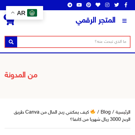
AR
0
المتجر الرقمي
ن
ا
بحث
ص
س
ا
م
ل
ا
ب
ل
من المدونة
ح
ت
ث
ص
ن
ي
ف
الرئيسية
/
Blog
/
كيف يمكنني ربح المال من Canva طريق
الربح 3000 ريال شهريا من كانفا؟