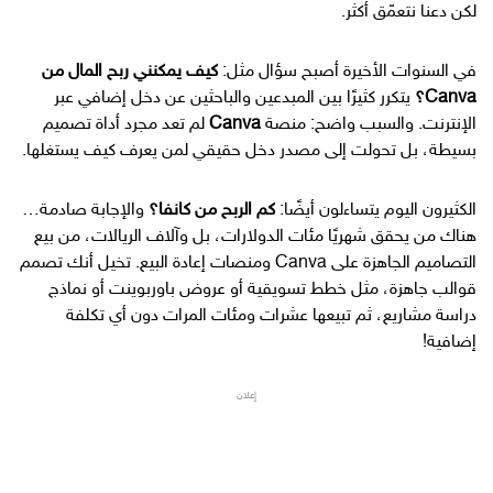
لكن دعنا نتعمّق أكثر.
في السنوات الأخيرة أصبح سؤال مثل:
كيف يمكنني ربح المال من
Canva؟
يتكرر كثيرًا بين المبدعين والباحثين عن دخل إضافي عبر
الإنترنت. والسبب واضح: منصة
Canva
لم تعد مجرد أداة تصميم
بسيطة، بل تحولت إلى مصدر دخل حقيقي لمن يعرف كيف يستغلها.
الكثيرون اليوم يتساءلون أيضًا:
كم الربح من كانفا؟
والإجابة صادمة…
هناك من يحقق شهريًا مئات الدولارات، بل وآلاف الريالات، من بيع
التصاميم الجاهزة على Canva ومنصات إعادة البيع. تخيل أنك تصمم
قوالب جاهزة، مثل خطط تسويقية أو عروض باوربوينت أو نماذج
دراسة مشاريع، ثم تبيعها عشرات ومئات المرات دون أي تكلفة
إضافية!
إعلان