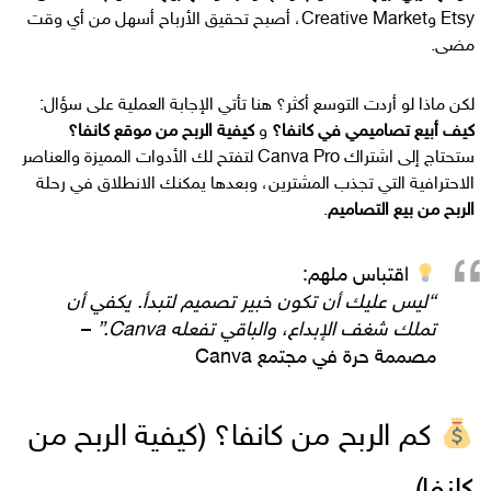
Etsy وCreative Market، أصبح تحقيق الأرباح أسهل من أي وقت
مضى.
لكن ماذا لو أردت التوسع أكثر؟ هنا تأتي الإجابة العملية على سؤال:
كيف أبيع تصاميمي في كانفا؟
و
كيفية الربح من موقع كانفا؟
ستحتاج إلى اشتراك Canva Pro لتفتح لك الأدوات المميزة والعناصر
الاحترافية التي تجذب المشترين، وبعدها يمكنك الانطلاق في رحلة
الربح من بيع التصاميم
.
اقتباس ملهم:
“ليس عليك أن تكون خبير تصميم لتبدأ. يكفي أن
تملك شغف الإبداع، والباقي تفعله Canva.”
–
مصممة حرة في مجتمع Canva
كم الربح من كانفا؟ (كيفية الربح من