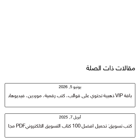
مقالات ذات الصلة
يونيو 5, 2026
باقة VIP ذهبية تحتوي على قوالب، كتب رقمية، موردين، فيديوهات تدريبية، قوالب Canva، Hooks، وأدوات تسويق تساعدك على بناء متجر منتجات رقمية
أبريل 7, 2025
كتب تسويق: تحميل افضل 100 كتاب التسويق الالكترونيPDF مجانا