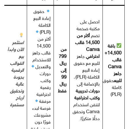
حقوق
إعادة البيع
احصل على
الكاملة
مكتبة ضخمة
(PLR)
تضم
أكثر من
أكثر من
14,500 قالب
استثمر
باقة
14,500
Canva
من
الآن وابدأ
14,500+
قالب جاهز
احترافي
جاهز
799
بيع
قالب
للاستخدام
للبيع مع حقوق
ريال
القوالب
Canva
والتعديل
إعادة البيع
إلى
الرقمية
جاهز
دورات
الكاملة (PLR)،
99
بجودة
للبيع
حقوق
وكتب
بالإضافة إلى
ريال
عالية
كاملة
رقمية
دورات تدريبية
فقط
وتحقيق
(PLR)
احترافية
وكتب احترافية
أرباح
مرفقة
لتتقن استخدام
مستمرة
فرصة لبدء
Canva وتحقق
مشروعك
دخلًا متكررًا.
فورًا دون