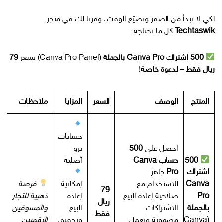
لكي لا تبدأ من الصفر وتضيّع الوقت، وفرنا لك في متجر
Techtaswik
كل ما تحتاجه:
500 اشتراك Canva Pro بالجملة
(Canva Pro Panel) بسعر
79
ريال فقط
–
لدعوة خاصة
!
المنتج
الوصف
السعر
المزايا
ملاحظات
حسابات
احصل على
500
برو
500
حساب Canva
أصلية
اشتراك
Pro
جاهز
Canva
للاستخدام مع
إمكانية
فرصة
79
Pro
صلاحية إعادة البيع.
إعادة
ذهبية للتجار
ريال
بالجملة
الاشتراكات
البيع
والمسوقين
فقط
(Canva
مضمونة وتعمل
وتحقيق
الرقميين