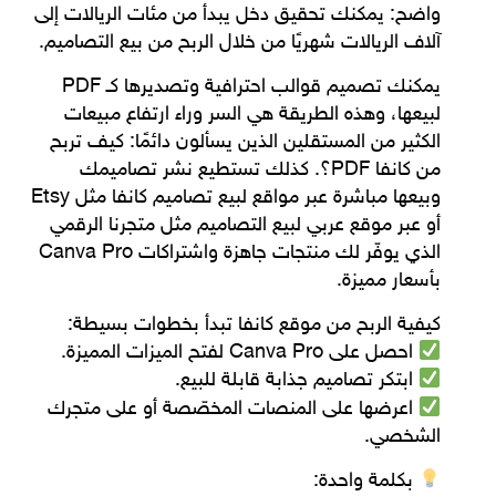
واضح: يمكنك تحقيق دخل يبدأ من مئات الريالات إلى
آلاف الريالات شهريًا من خلال
الربح من بيع التصاميم
.
يمكنك تصميم قوالب احترافية وتصديرها كـ
PDF
لبيعها، وهذه الطريقة هي السر وراء ارتفاع مبيعات
الكثير من المستقلين الذين يسألون دائمًا:
كيف تربح
من كانفا PDF؟
. كذلك تستطيع نشر تصاميمك
وبيعها مباشرة عبر
مواقع لبيع تصاميم كانفا
مثل Etsy
أو عبر
موقع عربي لبيع التصاميم
مثل متجرنا الرقمي
الذي يوفّر لك منتجات جاهزة واشتراكات Canva Pro
بأسعار مميزة.
كيفية الربح من موقع كانفا
تبدأ بخطوات بسيطة:
احصل على
Canva Pro
لفتح الميزات المميزة.
ابتكر تصاميم جذابة قابلة للبيع.
اعرضها على المنصات المخصّصة أو على متجرك
الشخصي.
بكلمة واحدة: