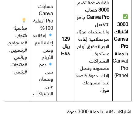
باقة ضخمة تضم
حسابات
3000 حساب
Canva
Canva Pro
جاهز
Pro أصلية
3000
للتفعيل
100%
مناسبة
اشتراك
والاستخدام فورًا،
إمكانية
للتجار،
Canva
مع صلاحية إعادة
129
إعادة البيع
المسوقين
Pro
البيع لتحقيق أرباح
ريال
وجني
الرقميين،
بالجملة
مستمرة.
فقط
الأرباح
وبائعي
(Canva
الاشتراكات
دعم
المنتجات
Pro
مضمونة وتصل
فني
الرقمي
Panel)
إليك بدعوة خاصة
وضمان
لتبدأ مشروعك
على
فورًا.
الاشتراكات
اشتراكات كانفا بالجملة 3000 دعوة