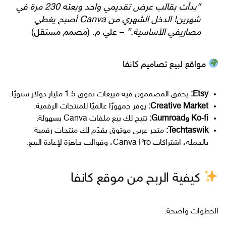
“بدأت بقالب عرض تقديمي واحد وبعته 230 مرة في
شهرين! الدخل الشهري من Canva أصبح يغطي
مصاريفي الأساسية.”
– علي م. (مصمم مستقل)
مواقع لبيع تصاميم كانفا
Etsy:
يحقق المصممون فيه مبيعات تفوق 1.5 مليار دولار سنويًا.
Creative Market:
يوفر جمهورًا عالميًا للمنتجات الرقمية.
Ko‑fi وGumroad:
تتيح لك بيع ملفات Canva بسهولة.
Techtaswik:
متجر عربي موثوق يقدّم لك منتجات رقمية
بالجملة، اشتراكات Canva Pro، وقوالب جاهزة لإعادة البيع.
كيفية الربح من موقع كانفا
الخطوات واضحة: