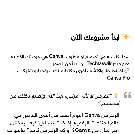
من كانفا PDF
|
كيف أبيع تصاميمي في كانفا
|
الربح من بيع
التصاميم
|
مواقع لبيع تصاميم كانفا
|
Canva
|
كيفية الربح من موقع
كانفا
|
موقع عربي لبيع التصاميم
ابدأ مشروعك الآن
سواء كنت هاوي تصميم أو محترف،
Canva
هي فرصتك الذهبية.
ومع متجر
Techtaswik
، لن تبدأ من الصفر:
اضغط هنا واكتشف أقوى مكتبة منتجات رقمية واشتراكات
Canva Pro
“الفرص لا تأتي مرتين، ابدأ الآن واصنع دخلك من
التصميم.”
الربح من
Canva
اليوم أصبح من أقوى الفرص في
عالم المنتجات الرقمية. إذا كنت تتساءل:
كيف يمكنني
ربح المال من Canva؟
أو
كم الربح من كانفا؟
فالجواب