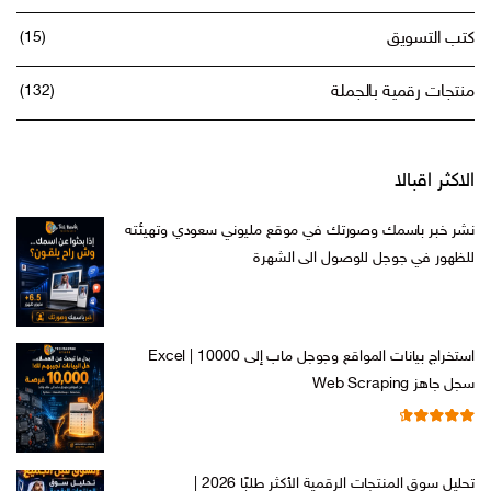
كتب التسويق
(15)
منتجات رقمية بالجملة
(132)
الاكثر اقبالا
نشر خبر باسمك وصورتك في موقع مليوني سعودي وتهيئته
للظهور في جوجل للوصول الى الشهرة
السعر
السعر
ر.س
599,00
ر.س
199,00
الأصلي
الحالي
هو:
هو:
استخراج بيانات المواقع وجوجل ماب إلى Excel | 10000
ر.س 599,00.
ر.س 199,00.
سجل جاهز Web Scraping
تم التقييم
السعر
السعر
ر.س
599,00
ر.س
99,00
من 5
4.71
الأصلي
الحالي
تحليل سوق المنتجات الرقمية الأكثر طلبًا 2026 |