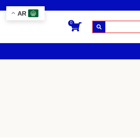
AR
0
بحث