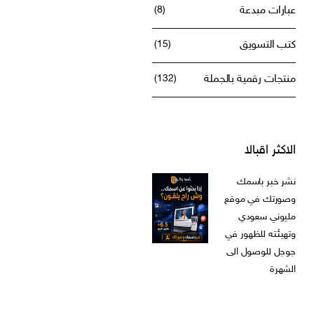
عبارات مبدعة
(8)
كتب التسويق
(15)
منتجات رقمية بالجملة
(132)
الاكثر اقبالا
نشر خبر باسمك
وصورتك في موقع
مليوني سعودي
وتهيئته للظهور في
جوجل للوصول الى
الشهرة
ر.س
599,00
السعر
السعر
ر.س
199,00