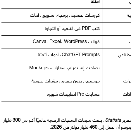
ي
أمثلة
ية
كورسات تصميم، برمجة، تسويق، لغات
كتب PDF في التنمية أو التجارة
قوالب Canva، Excel، WordPress
صطناعي
ChatGPT Prompts، أدوات أتمتة
تصاميم إنستقرام، شعارات، Mockups
رات
موسيقى بدون حقوق، مؤثرات صوتية
اكات
حسابات Pro لتطبيقات شهيرة
تقرير
Statista
، بلغت مبيعات المنتجات الرقمية عالميًا أكثر من
300 مليار
يتوقع أن تصل إلى
460 مليار دولار في 2026
.