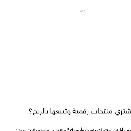
إعلان
تشتري منتجات رقمية وتبيعها بالربح؟
يف أشتري منتجات رقمية وأبيعها؟”
فالإجابة بسيطة بثلاث طرق: