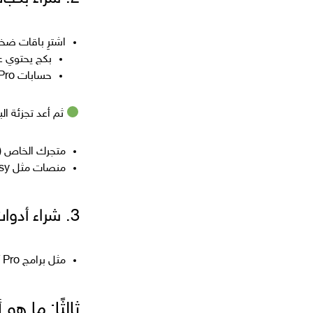
اشترِ باقات ضخ
بكج يحتوي 
حسابات Canva Pro، أدوات تصميم، اشتراكات الذكاء الاصطناعي
ثم أعد تجزئة ال
متجرك الخاص (Shopify, WooCommerce)
منصات مثل Gumroad، Payhip، Etsy
3. شراء أدوات جاهزة وإعادة بيع الوصول إليها
مثل برامج ChatGPT Pro، أدوات تصميم، حسابات مدفوعة
ثالثًا: ما هو 