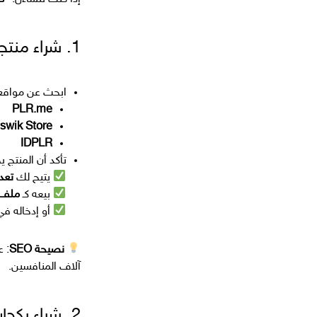
1. شراء منتجات بحقوق إعادة البيع (PLR أو MRR)
ابحث عن مواقع
PLR.me
swik Store
IDPLR
تأكد أن المنتج
يتيح لك
تعد
بيعه كـ
ملف 
أو إدخاله ف
نصيحة SEO
آلاف المنافسين.
2. شراء بكجات جملة من موردين رقميين