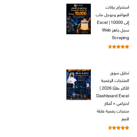
الأصلي
الحالي
استخراج بيانات
هو:
هو:
المواقع وجوجل ماب
ر.س 599,00.
ر.س 199,00.
إلى Excel | 10000
سجل جاهز Web
Scraping
تم التقييم
ر.س
599,00
من 5
4.71
السعر
السعر
ر.س
99,00
الأصلي
الحالي
تحليل سوق
هو:
هو:
المنتجات الرقمية
ر.س 599,00.
ر.س 99,00.
الأكثر طلبًا 2026 |
Dashboard Excel
احترافي + أفكار
منتجات رقمية قابلة
للبيع
تم التقييم
ر.س
99,00
من 5
4.67