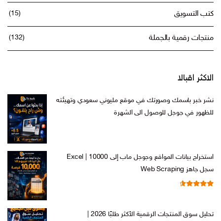
كتب التسويق
(15)
منتجات رقمية بالجملة
(132)
الاكثر اقبالا
نشر خبر باسمك وصورتك في موقع مليوني سعودي وتهيئته
للظهور في جوجل للوصول الى الشهرة
السعر
السعر
ر.س
599,00
ر.س
199,00
الأصلي
الحالي
هو:
هو:
استخراج بيانات المواقع وجوجل ماب إلى Excel | 10000
ر.س 599,00.
ر.س 199,00.
سجل جاهز Web Scraping
تم التقييم
السعر
السعر
ر.س
599,00
ر.س
99,00
من 5
4.71
الأصلي
الحالي
تحليل سوق المنتجات الرقمية الأكثر طلبًا 2026 |
هو:
هو: