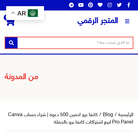
AR
0
المتجر الرقمي
ن
ا
بحث
ص
س
ا
م
ل
ا
ب
ل
من المدونة
ح
ت
ث
ص
ن
ي
ف
الرئيسية
/
Blog
/
كانفا برو ادمين 500 دعوة | شراء حساب Canva
Pro Panel لبيع اشتراكات كانفا برو بالجملة