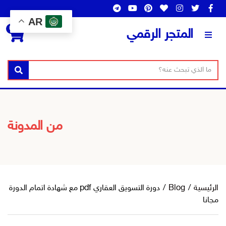
AR
0
المتجر الرقمي
ن
ا
بحث
ص
س
ا
م
ل
ا
ب
ل
من المدونة
ح
ت
ث
ص
ن
ي
ف
الرئيسية
/
Blog
/
دورة التسويق العقاري pdf مع شهادة اتمام الدورة
مجانا