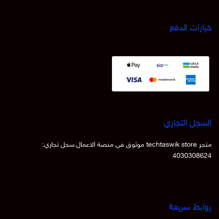
خيارات الدفع
السجل التجاري
متجر techtaswik store موثوق في منصة الاعمال.سجل تجاري:
4030308624
روابط سريعة