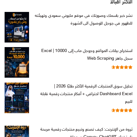
الاكثر اقبالا
نشر خبر باسمك وصورتك في موقع مليوني سعودي وتهيئته
للظهور في جوجل للوصول الى الشهرة
السعر
السعر
ر.س
599,00
ر.س
199,00
الأصلي
الحالي
هو:
هو:
استخراج بيانات المواقع وجوجل ماب إلى Excel | 10000
ر.س 599,00.
ر.س 199,00.
سجل جاهز Web Scraping
تم التقييم
السعر
السعر
ر.س
599,00
ر.س
99,00
من 5
4.71
الأصلي
الحالي
تحليل سوق المنتجات الرقمية الأكثر طلبًا 2026 |
هو:
هو:
Dashboard Excel احترافي + أفكار منتجات رقمية قابلة
ر.س 599,00.
ر.س 99,00.
للبيع
تم التقييم
السعر
السعر
ر.س
99,00
ر.س
19,00
من 5
4.67
الأصلي
الحالي
ثروة من الإنترنت: كيف تصنع وتبيع منتجات رقمية مربحة
هو:
هو: