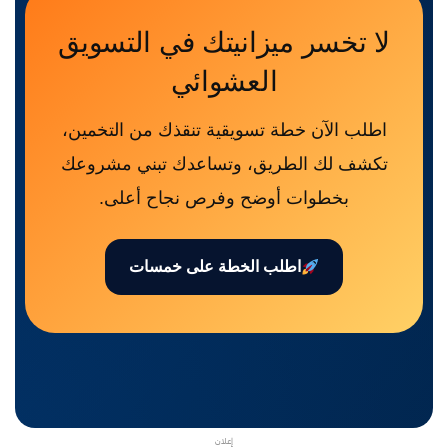
لا تخسر ميزانيتك في التسويق
العشوائي
اطلب الآن خطة تسويقية تنقذك من التخمين،
تكشف لك الطريق، وتساعدك تبني مشروعك
بخطوات أوضح وفرص نجاح أعلى.
اطلب الخطة على خمسات
إعلان