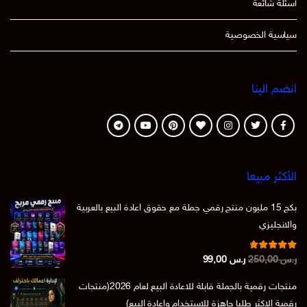
أسئلة شائعة
سياسية الخصوصية
انضم الينا
الأكثر مبيعا
بكج 15 مليون منتج رقمي جملة مع حقوق اعادة البيع بالعربية
والانجليزي
تم التقييم
السعر
السعر
ر.س
250,00
ر.س
99,00
من 5
4.86
الأصلي
الحالي
منتجات رقمية بالجملة قابلة للاعادة البيع لعام 2026(منتجات
هو:
هو:
رقمية الاكثر طلبا جاهزة للاستخدام واعادة البيع)
ر.س 250,00.
ر.س 99,00.