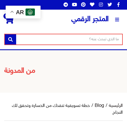
AR
0
المتجر الرقمي
ن
ا
بحث
ص
س
ا
م
ل
ا
ب
ل
من المدونة
ح
ت
ث
ص
ن
ي
ف
الرئيسية
/
Blog
/
خطة تسويقية تنقذك من الخسارة وتحقق لك
النجاح