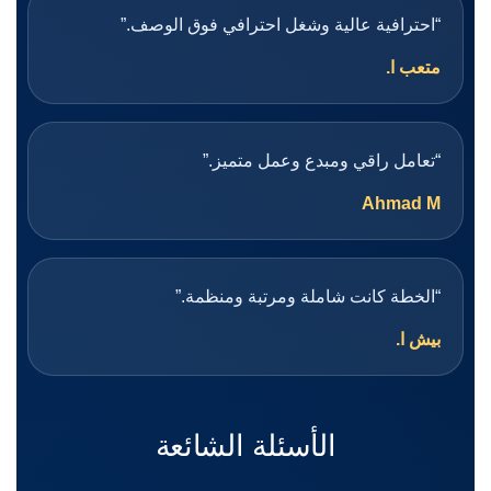
“احترافية عالية وشغل احترافي فوق الوصف.”
متعب ا.
“تعامل راقي ومبدع وعمل متميز.”
Ahmad M
“الخطة كانت شاملة ومرتبة ومنظمة.”
بيش ا.
الأسئلة الشائعة