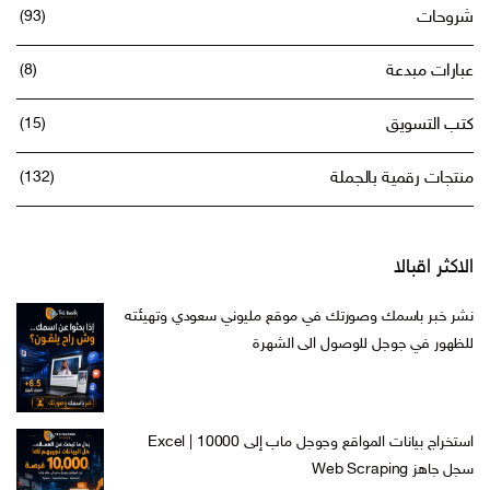
شروحات
(93)
عبارات مبدعة
(8)
كتب التسويق
(15)
منتجات رقمية بالجملة
(132)
الاكثر اقبالا
نشر خبر باسمك وصورتك في موقع مليوني سعودي وتهيئته
للظهور في جوجل للوصول الى الشهرة
السعر
السعر
ر.س
599,00
ر.س
199,00
الأصلي
الحالي
هو:
هو:
استخراج بيانات المواقع وجوجل ماب إلى Excel | 10000
ر.س 599,00.
ر.س 199,00.
سجل جاهز Web Scraping