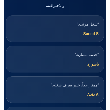
والاحترافية.
“شغل مرتب.”
Saeed S
“خدمة ممتازة.”
ياسر ح.
“ممتاز جداً، خبير يعرف شغله.”
Aziz A