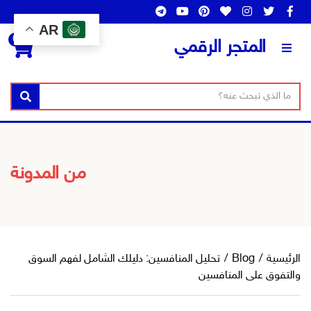
AR
0
المتجر الرقمي
ن
ا
بحث
ص
س
ا
م
ل
ا
ب
ل
من المدونة
ح
ت
ث
ص
ن
ي
ف
الرئيسية
/
Blog
/
تحليل المنافسين: دليلك الشامل لفهم السوق
والتفوق على المنافسين