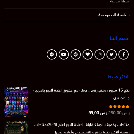
أسئلة شائعة
سياسية الخصوصية
انضم الينا
الأكثر مبيعا
بكج 15 مليون منتج رقمي جملة مع حقوق اعادة البيع بالعربية
والانجليزي
تم التقييم
السعر
السعر
ر.س
250,00
ر.س
99,00
من 5
4.86
الأصلي
الحالي
منتجات رقمية بالجملة قابلة للاعادة البيع لعام 2026(منتجات
هو:
هو:
رقمية الاكثر طلبا جاهزة للاستخدام واعادة البيع)
ر.س 250,00.
ر.س 99,00.