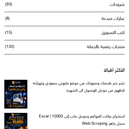
شروحات
(93)
عبارات مبدعة
(8)
كتب التسويق
(15)
منتجات رقمية بالجملة
(132)
الاكثر اقبالا
نشر خبر باسمك وصورتك في موقع مليوني سعودي وتهيئته
للظهور في جوجل للوصول الى الشهرة
السعر
السعر
ر.س
599,00
ر.س
199,00
الأصلي
الحالي
هو:
هو:
استخراج بيانات المواقع وجوجل ماب إلى Excel | 10000
ر.س 599,00.
ر.س 199,00.
سجل جاهز Web Scraping