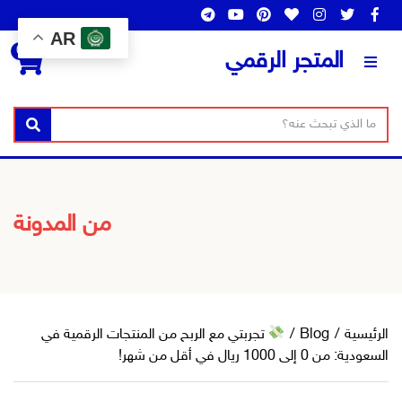
AR
0
المتجر الرقمي
ن
ا
بحث
ص
س
ا
م
ل
ا
ب
ل
من المدونة
ح
ت
ث
ص
ن
ي
ف
الرئيسية
/
Blog
/
تجربتي مع الربح من المنتجات الرقمية في
السعودية: من 0 إلى 1000 ريال في أقل من شهر!