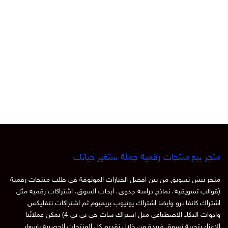
متجر بيع منتجات رقمية جملة ستغير حياتك
متجر تيش تسويق من بين افضل الخيارات الموثوقة في طلب منتجات رقمية
(قوالب تسويقية، نماذج دراسة جدوى، ابحاث السوق، اشتراكات رقمية مثل
اشتراك كانفا برو وايضا اشتراك يوتيوب بريميوم ثم اشتراكات نتفليكس
وادوات الذكاء الاصطناعي مثل اشتراك شات جي بي تي 4) نمكن عملائنا
الاعزاء بتجربة تسوق فريدة من خلال تقديم كل المنتجات الحصرية باسعار