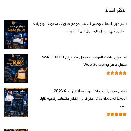
الاكثر اقبالا
نشر خبر باسمك وصورتك في موقع مليوني سعودي وتهيئته
للظهور في جوجل للوصول الى الشهرة
السعر
السعر
ر.س
599,00
ر.س
199,00
الأصلي
الحالي
هو:
هو:
استخراج بيانات المواقع وجوجل ماب إلى Excel | 10000
ر.س 599,00.
ر.س 199,00.
سجل جاهز Web Scraping
تم التقييم
السعر
السعر
ر.س
599,00
ر.س
99,00
من 5
4.71
الأصلي
الحالي
تحليل سوق المنتجات الرقمية الأكثر طلبًا 2026 |
هو:
هو:
Dashboard Excel احترافي + أفكار منتجات رقمية قابلة
ر.س 599,00.
ر.س 99,00.
للبيع
تم التقييم
السعر
السعر
ر.س
99,00
ر.س
19,00
من 5
4.67
الأصلي
الحالي