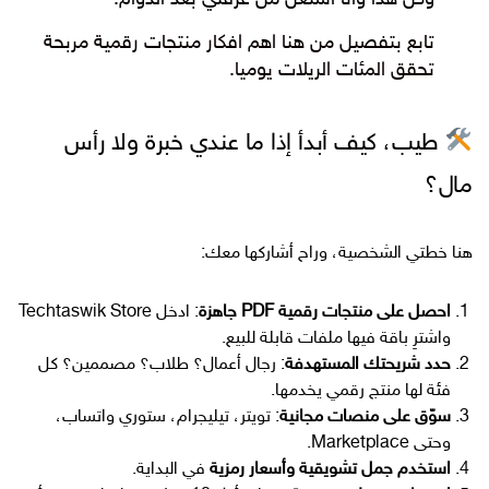
تابع بتفصيل من هنا اهم افكار منتجات رقمية مربحة
تحقق المئات الريلات يوميا.
طيب، كيف أبدأ إذا ما عندي خبرة ولا رأس
مال؟
هنا خطتي الشخصية، وراح أشاركها معك:
احصل على منتجات رقمية PDF جاهزة
: ادخل Techtaswik Store
واشترِ باقة فيها ملفات قابلة للبيع.
حدد شريحتك المستهدفة
: رجال أعمال؟ طلاب؟ مصممين؟ كل
فئة لها منتج رقمي يخدمها.
سوّق على منصات مجانية
: تويتر، تيليجرام، ستوري واتساب،
وحتى Marketplace.
استخدم جمل تشويقية وأسعار رمزية
في البداية.