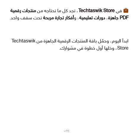
في
Techtaswik Store
، تجد كل ما تحتاجه من
منتجات رقمية
PDF جاهزة
،
دورات تعليمية
، و
أفكار تجارة مربحة
تحت سقف واحد.
ابدأ اليوم، وحمّل باقة المنتجات الرقمية الجاهزة من
Techtaswik
Store
، وخلها أول خطوة في مشوارك.
الربح من المنتجات الرقمية
الربح من
،
المنتجات الرقمية PDF
دورة الربح من
،
المنتجات الرقمية
المنتجات الرقمية PDF
،
مجانا
منتجات رقمية جاهزة
تجارة المنتجات
،
،
الرقمية
طريقة بيع منتجات رقمية بدون راس
،
مال
بيع منتجات رقمية مجانًا
نظام البيع
،
،
الرقمي
كيف اكسب فلوس من المنتجات الرقمية؟
،
،
أفكار للربح من المنتجات الرقمية
.
إعلان