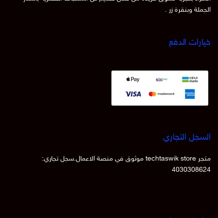
الجملة وبنقرة زر .
خيارات الدفع
السجل التجاري
متجر techtaswik store موثوق في منصة الاعمال.سجل تجاري:
4030308624