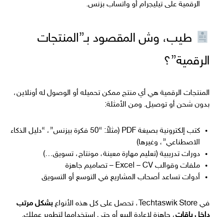
الرقمية على تيليجرام أو واتساب بزنس.
طيب، وش المقصود بـ”المنتجات
الرقمية”؟
المنتجات الرقمية هي أي منتج ممكن تحميله أو الوصول له أونلاين،
بدون شحن أو توصيل. ومن الأمثلة:
كتب إلكترونية بصيغة PDF (مثلاً: “50 فكرة بيزنس”، “دليل الذكاء
الاصطناعي”، وغيرها)
دورات تدريبية (تعليم مهارة معينة، مونتاج، تسويق…)
ملفات وقوالب Excel – CV – تصاميم جاهزة
أدوات تساعد أصحاب المشاريع في التوسع أو التسويق
في Techtaswik Store، تحصل على كل هذه الأنواع
بشكل مرتب
داخل باقات
، جاهزة لإعادة البيع أو حتى استخدامها لتطوير عملك.