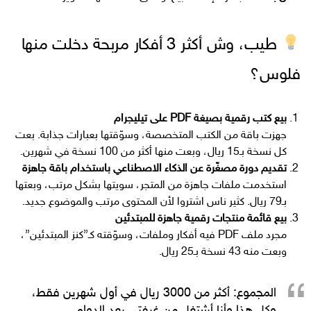
طيب، وش أكثر 3 أفكار مربحة دخلت منها
فلوس؟
بيع كتب رقمية بصيغة PDF على تيليجرام
جهزت باقة من الكتب المتخصصة، وسوّقتها بعبارات جذابة. بعت
كل نسخة بـ15 ريال، وبعت منها أكثر من 100 نسخة في شهرين.
تقديم دورة مصغّرة عن الذكاء الاصطناعي باستخدام باقة جاهزة
استخدمت ملفات جاهزة من المتجر، سويتها بشكل مرتب، وبعتها
بـ79 ريال. كثير ناس اشتروا لأن المحتوى مرتب والموضوع جديد.
بيع قائمة منتجات رقمية جاهزة للمبتدئين
مجرد ملف PDF فيه أفكار وملفات، وسوّقته كـ”كنز المبتدئين”،
وبعت منه 43 نسخة بـ25 ريال.
المجموع: أكثر من
3000 ريال في أول شهرين فقط
،
وكل هذا وأنا أشتغل من غرفتي بعد الدوام.