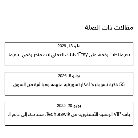
مقالات ذات الصلة
مايو 18, 2026
بيع منتجات رقمية على Etsy: دليلك العملي لبدء متجر رقمي يبيع ملفات PDF وتصاميم جاهزة
يونيو 5, 2026
55 فكرة تسويقية: أفكار تسويقية ملهمة ومباشرة من السوق
يونيو 20, 2025
باقة VIP الرقمية الأسطورية من Techtaswik: مفتاحك إلى عالم الموردين والمنتجات الرقميه والربح السريع(50,000 مورد ارقام وايميلات)