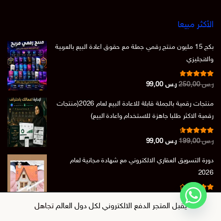
الأكثر مبيعا
بكج 15 مليون منتج رقمي جملة مع حقوق اعادة البيع بالعربية
والانجليزي
تم التقييم
السعر
السعر
ر.س
250,00
ر.س
99,00
من 5
4.86
الأصلي
الحالي
منتجات رقمية بالجملة قابلة للاعادة البيع لعام 2026(منتجات
هو:
هو:
رقمية الاكثر طلبا جاهزة للاستخدام واعادة البيع)
ر.س 250,00.
ر.س 99,00.
تم التقييم
السعر
السعر
ر.س
199,00
ر.س
99,00
من 5
4.73
الأصلي
الحالي
دورة التسويق العقاري الالكتروني مع شهادة مجانية لعام
هو:
هو:
2026
ر.س 199,00.
ر.س 99,00.
تم التقييم
السعر
السعر
ر.س
150,00
ر.س
39,00
من 5
4.50
يقبل المتجر الدفع الالكتروني لكل دول العالم
تجاهل
الأصلي
الحالي
هو:
هو: