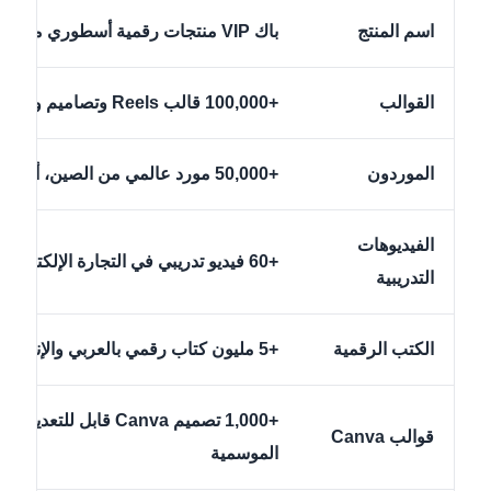
اسم المنتج
باك VIP منتجات رقمية أسطوري من Techtaswik
القوالب
+100,000 قالب Reels وتصاميم وملفات رقمية جاهزة
الموردون
+50,000 مورد عالمي من الصين، أوروبا، تركيا وأكثر
الفيديوهات
+60 فيديو تدريبي في التجارة الإلكترونية، Amazon FBA، الذكاء الاصطناعي، والعمل الحر
التدريبية
الكتب الرقمية
+5 مليون كتاب رقمي بالعربي والإنجليزي في مجالات متعددة
قوالب Canva
الموسمية