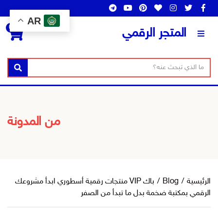
AR
0
المتجر الرقمي
ن
ا
بحث
ص
س
ا
م
ل
ا
ب
ل
من المدونة
ح
ت
ث
ص
ن
ي
ف
الرئيسية
/
Blog
/
باك VIP منتجات رقمية أسطوري ابدأ مشروعك
الرقمي بمكتبة ضخمة بدل ما تبدأ من الصفر