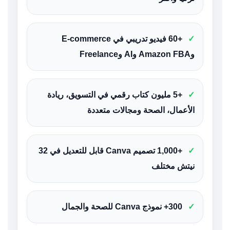
✓
+60 فيديو تدريبي في E-commerce
وAmazon FBA وAI وFreelance
✓
+5 مليون كتاب رقمي في التسويق، ريادة
الأعمال، الصحة ومجالات متعددة
✓
+1,000 تصميم Canva قابل للتعديل في 32
نيتش مختلف
✓
300+ نموذج Canva للصحة والجمال